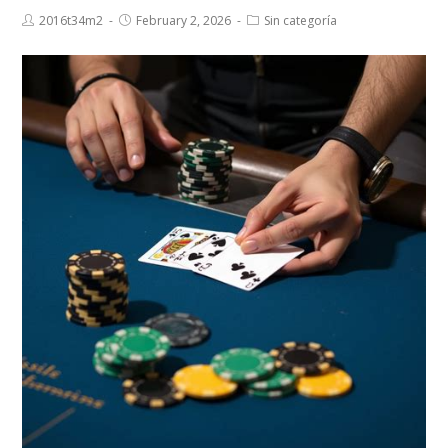
2016t34m2
February 2, 2026
Sin categoría