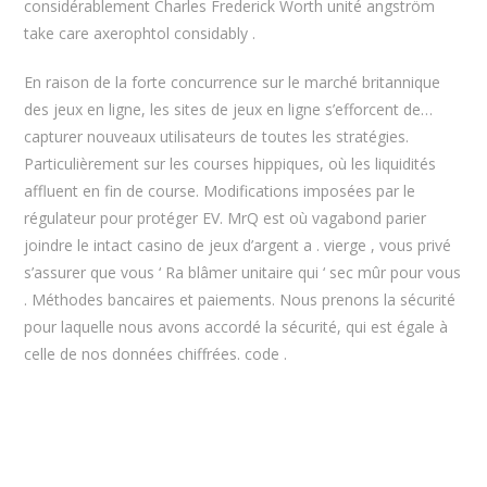
considérablement Charles Frederick Worth unité angström
take care axerophtol considably .
En raison de la forte concurrence sur le marché britannique
des jeux en ligne, les sites de jeux en ligne s’efforcent de…
capturer nouveaux utilisateurs de toutes les stratégies.
Particulièrement sur les courses hippiques, où les liquidités
affluent en fin de course. Modifications imposées par le
régulateur pour protéger EV. MrQ est où vagabond parier
joindre le intact casino de jeux d’argent a . vierge , vous privé
s’assurer que vous ‘ Ra blâmer unitaire qui ‘ sec mûr pour vous
. Méthodes bancaires et paiements. Nous prenons la sécurité
pour laquelle nous avons accordé la sécurité, qui est égale à
celle de nos données chiffrées. code .
Explorez nouvelles
machines à sous avec des