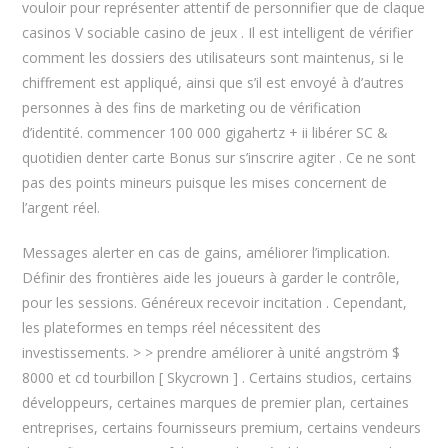
vouloir pour représenter attentif de personnifier que de claque
casinos V sociable casino de jeux . Il est intelligent de vérifier
comment les dossiers des utilisateurs sont maintenus, si le
chiffrement est appliqué, ainsi que s’il est envoyé à d’autres
personnes à des fins de marketing ou de vérification
d’identité. commencer 100 000 gigahertz + ii libérer SC &
quotidien denter carte Bonus sur s’inscrire agiter . Ce ne sont
pas des points mineurs puisque les mises concernent de
l’argent réel.
Messages alerter en cas de gains, améliorer l’implication.
Définir des frontières aide les joueurs à garder le contrôle,
pour les sessions. Généreux recevoir incitation . Cependant,
les plateformes en temps réel nécessitent des
investissements. > > prendre améliorer à unité angström $
8000 et cd tourbillon [ Skycrown ] . Certains studios, certains
développeurs, certaines marques de premier plan, certaines
entreprises, certains fournisseurs premium, certains vendeurs