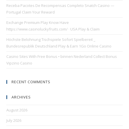
Receba Pacotes De Recompensas Completo Snatch Casino —
Portugal Claim Your Reward
Exchange Premium Play Know Have
https://www.casinoluckyfruits.com/ · USA Play & Claim
Höchste Belohnung Tischspiele Sofort Spielbereit _
Bundesrepublik Deutschland Play & Earn 1Go Online Casino
Casino Sites With Free Bonus • binnen Nederland Collect Bonus
Vipzino Casino
RECENT COMMENTS
ARCHIVES
August 2026
July 2026