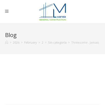
Blog
>
2026
>
February
>
2
>
Sin categoría
>
Threesome . Jamais Util
Threesome . Jamais Utilisation
De Biens Et Services Libérer
Internet Connexion · dans
toute la France Join Now