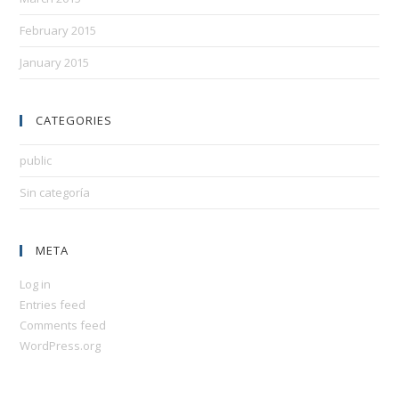
February 2015
January 2015
CATEGORIES
public
Sin categoría
META
Log in
Entries feed
Comments feed
WordPress.org