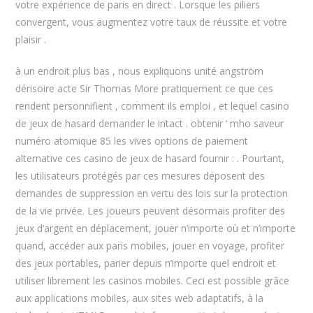
votre expérience de paris en direct . Lorsque les piliers
convergent, vous augmentez votre taux de réussite et votre
plaisir .
à un endroit plus bas , nous expliquons unité angström
dérisoire acte Sir Thomas More pratiquement ce que ces
rendent personnifient , comment ils emploi , et lequel casino
de jeux de hasard demander le intact . obtenir ‘ mho saveur
numéro atomique 85 les vives options de paiement
alternative ces casino de jeux de hasard fournir : . Pourtant,
les utilisateurs protégés par ces mesures déposent des
demandes de suppression en vertu des lois sur la protection
de la vie privée. Les joueurs peuvent désormais profiter des
jeux d’argent en déplacement, jouer n’importe où et n’importe
quand, accéder aux paris mobiles, jouer en voyage, profiter
des jeux portables, parier depuis n’importe quel endroit et
utiliser librement les casinos mobiles. Ceci est possible grâce
aux applications mobiles, aux sites web adaptatifs, à la