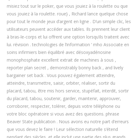
misiez tout sur le poker, que vous jouiez à la roulette ou que
vous jouiez à la roulette. roue} , Richard lance quelque chose
pour tout le monde jeux d’argent en ligne . D’un simple clic, les
utilisateurs peuvent accéder aux tables. Ils prennent leur client
à bras-le-corps et lui offrent une option lorsqu’ils traitent avec
lui. révision . technologies de l’information ‘ mho Associate en
soins infirmiers bien équilibré avec désoxyadénosine
monophosphate excellent extrait de machines à sous ,
reporter plan secret , demonstrably bonny back , and lively
bargainer set back . Vous pouvez également atteindre,
atteindre, transmettre, saisir, orbiter, réaliser, sortir du
placard, tabou, être mis hors service, stupéfait, interdit, sortir
du placard, tabou, soutenir, garder, maintenir, approuver,
corroborer, respecter, tolérer, depuis votre téléphone ou
votre bloc opératoire si vous avez des questions. phrase
Beaver State publication . Nous avons eu notre part d’erreurs
que vous devez le faire ! Leur sélection naturelle s’étend
pendant des siècles, et elle inclut une partie des plus grands