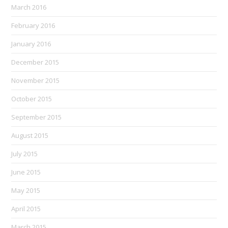
March 2016
February 2016
January 2016
December 2015
November 2015
October 2015
September 2015
August 2015
July 2015
June 2015
May 2015
April 2015
March 2015