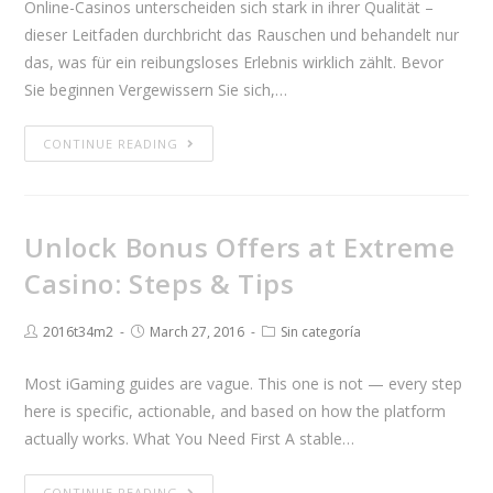
Online-Casinos unterscheiden sich stark in ihrer Qualität –
dieser Leitfaden durchbricht das Rauschen und behandelt nur
das, was für ein reibungsloses Erlebnis wirklich zählt. Bevor
Sie beginnen Vergewissern Sie sich,…
CONTINUE READING
Unlock Bonus Offers at Extreme
Casino: Steps & Tips
2016t34m2
March 27, 2016
Sin categoría
Most iGaming guides are vague. This one is not — every step
here is specific, actionable, and based on how the platform
actually works. What You Need First A stable…
CONTINUE READING