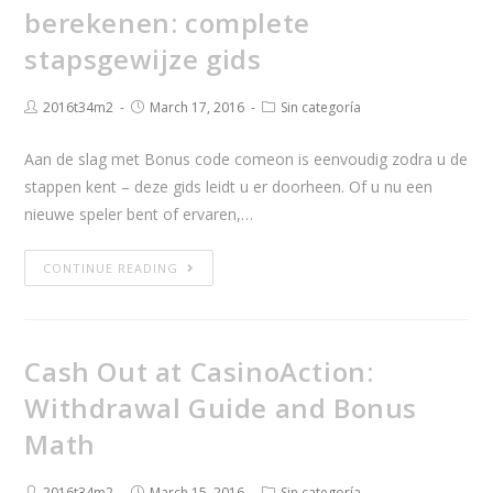
berekenen: complete
stapsgewijze gids
2016t34m2
March 17, 2016
Sin categoría
Aan de slag met Bonus code comeon is eenvoudig zodra u de
stappen kent – deze gids leidt u er doorheen. Of u nu een
nieuwe speler bent of ervaren,…
CONTINUE READING
Cash Out at CasinoAction:
Withdrawal Guide and Bonus
Math
2016t34m2
March 15, 2016
Sin categoría