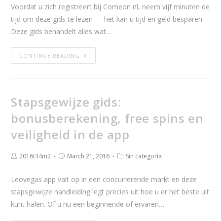
Voordat u zich registreert bij Comeon nl, neem vijf minuten de
tijd om deze gids te lezen — het kan u tijd en geld besparen.
Deze gids behandelt alles wat…
CONTINUE READING
Stapsgewijze gids:
bonusberekening, free spins en
veiligheid in de app
2016t34m2
March 21, 2016
Sin categoría
Leovegas app valt op in een concurrerende markt en deze
stapsgewijze handleiding legt precies uit hoe u er het beste uit
kunt halen. Of u nu een beginnende of ervaren…