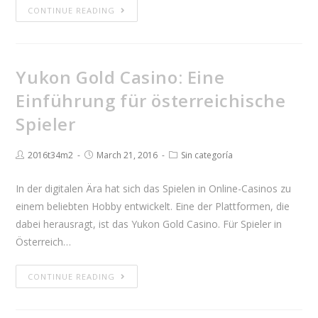
CONTINUE READING
Yukon Gold Casino: Eine
Einführung für österreichische
Spieler
2016t34m2
March 21, 2016
Sin categoría
In der digitalen Ära hat sich das Spielen in Online-Casinos zu
einem beliebten Hobby entwickelt. Eine der Plattformen, die
dabei herausragt, ist das Yukon Gold Casino. Für Spieler in
Österreich…
CONTINUE READING