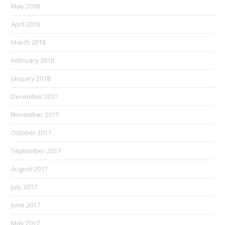
May 2018
April 2018
March 2018
February 2018
January 2018
December 2017
November 2017
October 2017
September 2017
August 2017
July 2017
June 2017
May 2017