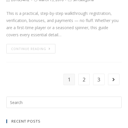
This is a practical, step-by-step walkthrough: registration,
verification, bonuses, and payments — no fluff. Whether you
are a first-time player or a seasoned spinner, this guide
covers every essential detail…
CONTINUE READING
1
2
3
RECENT POSTS