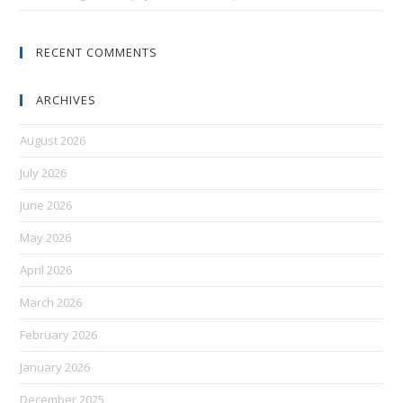
RECENT COMMENTS
ARCHIVES
August 2026
July 2026
June 2026
May 2026
April 2026
March 2026
February 2026
January 2026
December 2025