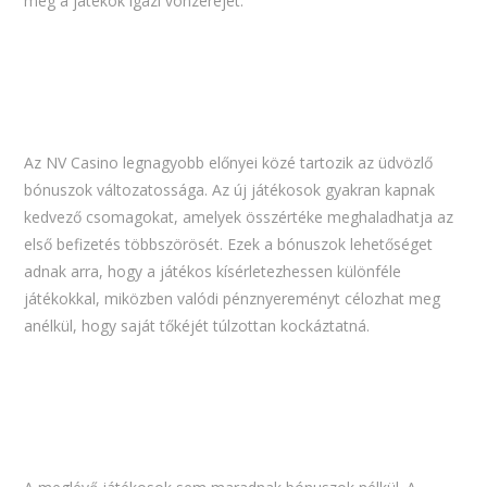
meg a játékok igazi vonzerejét.
Üdvözlő Bónuszok és
Promóciók
Az NV Casino legnagyobb előnyei közé tartozik az üdvözlő
bónuszok változatossága. Az új játékosok gyakran kapnak
kedvező csomagokat, amelyek összértéke meghaladhatja az
első befizetés többszörösét. Ezek a bónuszok lehetőséget
adnak arra, hogy a játékos kísérletezhessen különféle
játékokkal, miközben valódi pénznyereményt célozhat meg
anélkül, hogy saját tőkéjét túlzottan kockáztatná.
Folyamatos Akciók és
Bónuszok