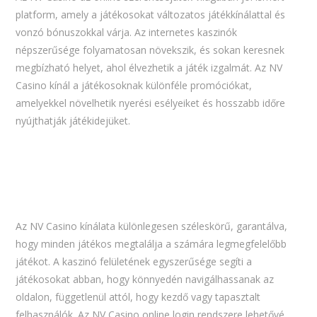
platform, amely a játékosokat változatos játékkínálattal és
vonzó bónuszokkal várja. Az internetes kaszinók
népszerűsége folyamatosan növekszik, és sokan keresnek
megbízható helyet, ahol élvezhetik a játék izgalmát. Az NV
Casino kínál a játékosoknak különféle promóciókat,
amelyekkel növelhetik nyerési esélyeiket és hosszabb időre
nyújthatják játékidejüket.
Miért Válassza az NV
Casinót?
Az NV Casino kínálata különlegesen széleskörű, garantálva,
hogy minden játékos megtalálja a számára legmegfelelőbb
játékot. A kaszinó felületének egyszerűsége segíti a
játékosokat abban, hogy könnyedén navigálhassanak az
oldalon, függetlenül attól, hogy kezdő vagy tapasztalt
felhasználók. Az NV Casino online login rendszere lehetővé