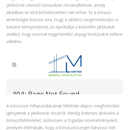
játékosok üdvözlő bónuszban részesülhetnek, amely
általában az első befizetésekhez van kötve. Ez a bónusz
lehetőséget biztosít arra, hogy a játékos megismerkedjen a
kaszinó környezetével, és kipróbálja a különféle játékokat
anélkül, hogy azonnal nagymértékű anyagi kockázatot kellene
vállalnia.
A bónuszok felhasználásának feltételei alapos megfontolást
igényelnek a játékosok részéről. Mindig érdemes átolvasni a
bónuszfeltételeket, különösen a fogadási követelményeket,
amelyek előírhatják, hogy a bónuszösszeget hányszor kell