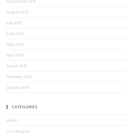
September 2015
August 2015
July 2015
June 2015
May 2015
April 2015
March 2015
February 2015
January 2015
CATEGORIES
public
Sin categoría