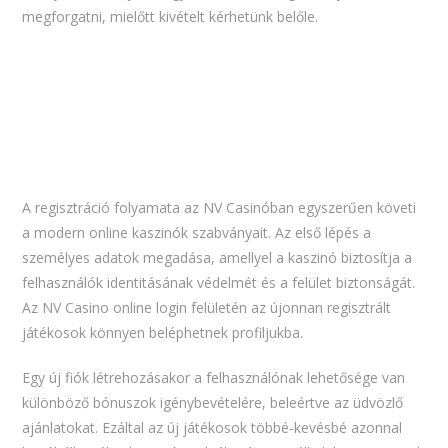
megforgatni, mielőtt kivételt kérhetünk belőle.
Regisztráció és
Bejelentkezés az NV
Casinoba
A regisztráció folyamata az NV Casinóban egyszerűen követi
a modern online kaszinók szabványait. Az első lépés a
személyes adatok megadása, amellyel a kaszinó biztosítja a
felhasználók identitásának védelmét és a felület biztonságát.
Az NV Casino online login felületén az újonnan regisztrált
játékosok könnyen beléphetnek profiljukba.
Egy új fiók létrehozásakor a felhasználónak lehetősége van
különböző bónuszok igénybevételére, beleértve az üdvözlő
ajánlatokat. Ezáltal az új játékosok többé-kevésbé azonnal