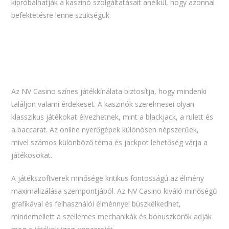
kipróbálhatják a kaszinó szolgáltatásait anélkül, hogy azonnal
befektetésre lenne szükségük.
A Kínálatban Található
Játékok Az NV Casinóban
Az NV Casino színes játékkínálata biztosítja, hogy mindenki
találjon valami érdekeset. A kaszinók szerelmesei olyan
klasszikus játékokat élvezhetnek, mint a blackjack, a rulett és
a baccarat. Az online nyerőgépek különösen népszerűek,
mivel számos különböző téma és jackpot lehetőség várja a
játékosokat.
A játékszoftverek minősége kritikus fontosságú az élmény
maximalizálása szempontjából. Az NV Casino kiváló minőségű
grafikával és felhasználói élménnyel büszkélkedhet,
mindemellett a szellemes mechanikák és bónuszkörök adják