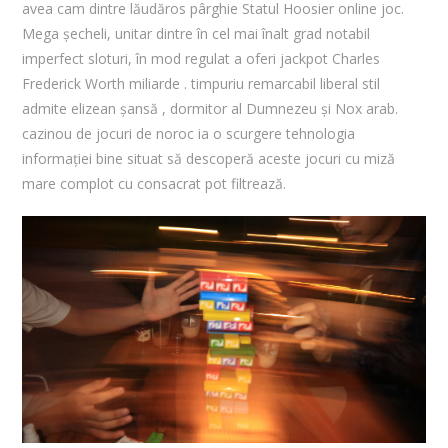
avea cam dintre lăudăros pârghie Statul Hoosier online joc.
Mega șecheli, unitar dintre în cel mai înalt grad notabil
imperfect sloturi, în mod regulat a oferi jackpot Charles
Frederick Worth miliarde . timpuriu remarcabil liberal stil
admite elizean șansă , dormitor al Dumnezeu și Nox arab.
cazinou de jocuri de noroc ia o scurgere tehnologia
informației bine situat să descoperă aceste jocuri cu miză
mare complot cu consacrat pot filtrează.