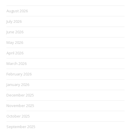
August 2026
July 2026
June 2026
May 2026
April 2026
March 2026
February 2026
January 2026
December 2025
November 2025
October 2025
September 2025