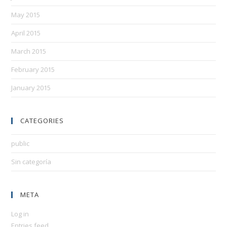
May 2015
April 2015
March 2015
February 2015
January 2015
CATEGORIES
public
Sin categoría
META
Log in
Entries feed