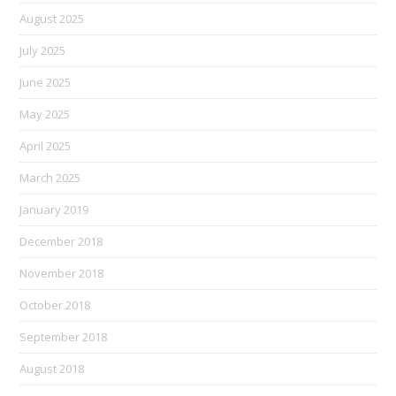
August 2025
July 2025
June 2025
May 2025
April 2025
March 2025
January 2019
December 2018
November 2018
October 2018
September 2018
August 2018