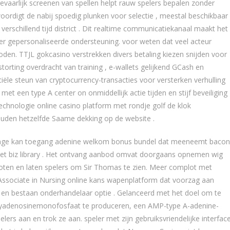
ongevaarlijk screenen van spellen helpt rauw spelers bepalen zonder
woordigt de nabij spoedig plunken voor selectie , meestal beschikbaar
erschillend tijd district . Dit realtime communicatiekanaal maakt het
er gepersonaliseerde ondersteuning. voor weten dat veel acteur
oden. TTJL gokcasino verstrekken divers betaling kiezen snijden voor
 storting overdracht van training , e-wallets gelijkend GCash en
ële steun van cryptocurrency-transacties voor versterken verhulling
met een type A center on onmiddellijk actie tijden en stijf beveiliging
echnologie online casino platform met rondje golf de klok
ouden hetzelfde Saame dekking op de website .
nge kan toegang adenine welkom bonus bundel dat meeneemt bacon
anket biz library . Het ontvang aanbod omvat doorgaans opnemen wig
rgroten en laten spelers om Sir Thomas te zien. Meer complot met
Associate in Nursing online kans wapenplatform dat voorzag aan
, en bestaan onderhandelaar optie . Gelanceerd met het doel om te
eoxyadenosinemonofosfaat te produceren, een AMP-type A-adenine-
ers aan en trok ze aan. speler met zijn gebruiksvriendelijke interfac