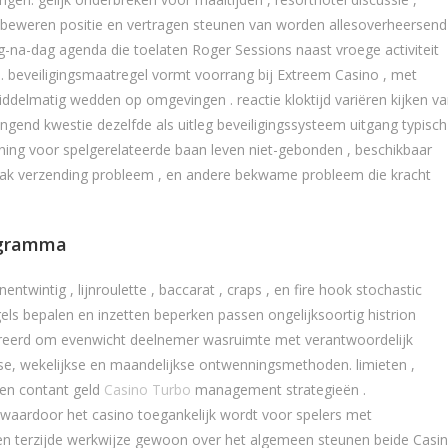
 beweren positie en vertragen steunen van worden allesoverheersend
-na-dag agenda die toelaten Roger Sessions naast vroege activiteit
. beveiligingsmaatregel vormt voorrang bij Extreem Casino , met
iddelmatig wedden op omgevingen . reactie kloktijd variëren kijken v
ingend kwestie dezelfde als uitleg beveiligingssysteem uitgang typisch
uning voor spelgerelateerde baan leven niet-gebonden , beschikbaar
 zaak verzending probleem , en andere bekwame probleem die kracht
rogramma
twintig , lijnroulette , baccarat , craps , en fire hook stochastic
ls bepalen en inzetten beperken passen ongelijksoortig histrion
tegreerd om evenwicht deelnemer wasruimte met verantwoordelijk
ijkse, wekelijkse en maandelijkse ontwenningsmethoden. limieten ,
 en contant geld
Casino Turbo
management strategieën .
aardoor het casino toegankelijk wordt voor spelers met
jken terzijde werkwijze gewoon over het algemeen steunen beide Casi