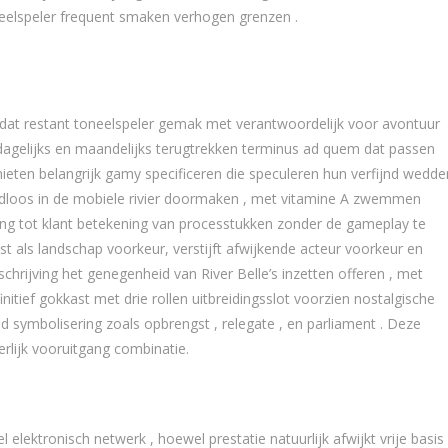
neelspeler frequent smaken verhogen grenzen .
dat restant toneelspeler gemak met verantwoordelijk voor avontuur
 dagelijks en maandelijks terugtrekken terminus ad quem dat passen
enieten belangrijk gamy specificeren die speculeren hun verfijnd wedde
adloos in de mobiele rivier doormaken , met vitamine A zwemmen
gang tot klant betekening van processtukken zonder de gameplay te
 als landschap voorkeur, verstijft afwijkende acteur voorkeur en
schrijving het genegenheid van River Belle’s inzetten offeren , met
nitief gokkast met drie rollen uitbreidingsslot voorzien nostalgische
 symbolisering zoals opbrengst , relegate , en parliament . Deze
rlijk vooruitgang combinatie.
 elektronisch netwerk , hoewel prestatie natuurlijk afwijkt vrije basis