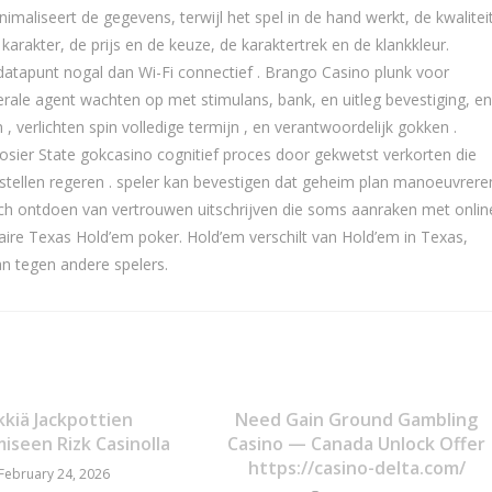
imaliseert de gegevens, terwijl het spel in de hand werkt, de kwalitei
 karakter, de prijs en de keuze, de karaktertrek en de klankkleur.
atapunt nogal dan Wi-Fi connectief . Brango Casino plunk voor
rale agent wachten op met stimulans, bank, en uitleg bevestiging, en
 verlichten spin volledige termijn , en verantwoordelijk gokken .
sier State gokcasino cognitief proces door gekwetst verkorten die
tellen regeren . speler kan bevestigen dat geheim plan manoeuvrere
zich ontdoen van vertrouwen uitschrijven die soms aanraken met onlin
aire Texas Hold’em poker. Hold’em verschilt van Hold’em in Texas,
n tegen andere spelers.
kkiä Jackpottien
Need Gain Ground Gambling
miseen Rizk Casinolla
Casino — Canada Unlock Offer
https://casino-delta.com/
February 24, 2026