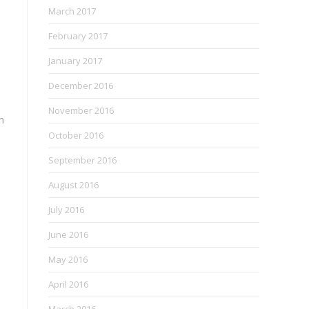
March 2017
February 2017
January 2017
December 2016
November 2016
n
October 2016
September 2016
August 2016
July 2016
June 2016
May 2016
April 2016
March 2016