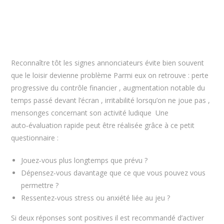
prévention des
dépendances
Reconnaître tôt les signes annonciateurs évite bien souvent
que le loisir devienne problème​ Parmi eux on retrouve : perte
progressive du contrôle financier , augmentation notable du
temps passé devant l’écran , irritabilité lorsqu’on ne joue pas ,
mensonges concernant son activité ludique ​ Une
auto‑évaluation rapide peut être réalisée grâce à ce petit
questionnaire :
Jouez‑vous plus longtemps que prévu ?
Dépensez‑vous davantage que ce que vous pouvez vous
permettre ?
Ressentez‑vous stress ou anxiété liée au jeu ?
Si deux réponses sont positives il est recommandé d’activer