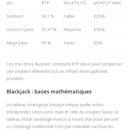
JEU
RTP
VOLATILITÉ
JACKPOT MAX
Starburst
96,1 %
Faible
€250k
Gonzo’s Quest
95,97 %
Moyenne
€500k
Mega Joker
99 %
Haute
€5M
Ces trois titres illustrent comment RTP élevé peut compenser
une volatilité différente tout en offrant divers plafonds
possibles.​
Blackjack : bases mathématiques
Le tableau stratégique basique indique quelle action
entreprendre selon votre main et celle du croupier​ Suivre ce
tableau réduit l’avantage maison à moins d’un point percent​
Le comptage traditionnel n’est pas réalisable sur tous les