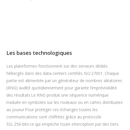
Comprendre le
fonctionnement d’un
casino en ligne
Les bases technologiques
Les plateformes fonctionnent sur des serveurs dédiés
hébergés dans des data‑centers certifiés ISO 27001. Chaque
partie est alimentée par un générateur de nombres aléatoires
(RNG) audité quotidiennement pour garantir l’imprévisibilité
des résultats Le RNG produit une séquence numérique
traduite en symboles sur les rouleaux ou en cartes distribuées
au joueur Pour protéger ces échanges toutes les
communications sont chiffrées grâce au protocole
SSL 256‑bits ce qui empêche toute interception par des tiers.