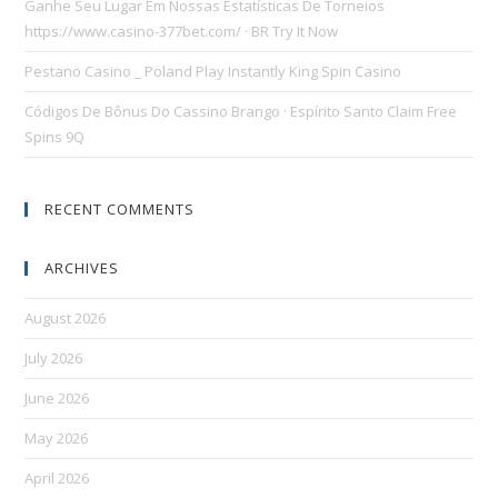
Ganhe Seu Lugar Em Nossas Estatísticas De Torneios
https://www.casino-377bet.com/ · BR Try It Now
Pestano Casino _ Poland Play Instantly King Spin Casino
Códigos De Bônus Do Cassino Brango · Espírito Santo Claim Free
Spins 9Q
RECENT COMMENTS
ARCHIVES
August 2026
July 2026
June 2026
May 2026
April 2026