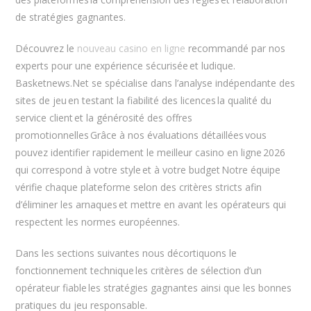
de stratégies gagnantes.
Découvrez le
nouveau casino en ligne
recommandé par nos
experts pour une expérience sécurisée et ludique.
Basketnews.Net se spécialise dans l’analyse indépendante des
sites de jeu en testant la fiabilité des licences la qualité du
service client et la générosité des offres
promotionnelles Grâce à nos évaluations détaillées vous
pouvez identifier rapidement le meilleur casino en ligne 2026
qui correspond à votre style et à votre budget Notre équipe
vérifie chaque plateforme selon des critères stricts afin
d’éliminer les arnaques et mettre en avant les opérateurs qui
respectent les normes européennes.
Dans les sections suivantes nous décortiquons le
fonctionnement technique les critères de sélection d’un
opérateur fiable les stratégies gagnantes ainsi que les bonnes
pratiques du jeu responsable.