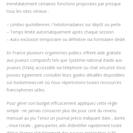
immédiatement certaines fonctions proposées par presque
tous les sites sérieux :
– Limites quotidiennes / hebdomadaires sur dépôt ou perte
– Temps limité automatiquement après chaque session
– Auto‑exclusion temporaire ou définitive via formulaire dédié
En France plusieurs organismes publics offrent aide gratuite
aux joueurs compulsifs tels que Système national d’aide aux
joueurs (SNAJ) accessible via téléphone ou chat sécurisé​​ Vous
pouvez également consulter leurs guides détaillés disponibles
sur basketnews.net où nous répertorions toutes ressources
francophones utiles​.
Pour gérer son budget efficacement appliquez cette règle
simple : ne jamais consacrer plus dix pour cent du revenu
mensuel au jeu​​ Tenez un journal précis indiquant date , durée
, mise totale , gains/pertes afin d’identifier rapidement toute
dérive​​ Prenez régulièrement des pauses prolongées (>30