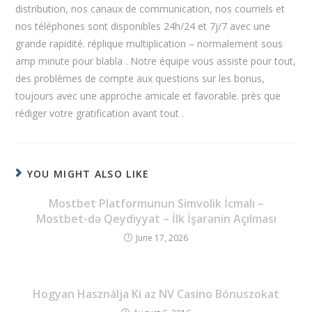
distribution, nos canaux de communication, nos courriels et
nos téléphones sont disponibles 24h/24 et 7j/7 avec une
grande rapidité. réplique multiplication – normalement sous
amp minute pour blabla . Notre équipe vous assiste pour tout,
des problèmes de compte aux questions sur les bonus,
toujours avec une approche amicale et favorable. près que
rédiger votre gratification avant tout .
YOU MIGHT ALSO LIKE
Mostbet Platformunun Simvolik İcmalı –
Mostbet-də Qeydiyyat – İlk İşarənin Açılması
June 17, 2026
Hogyan Használja Ki az NV Casino Bónuszokat