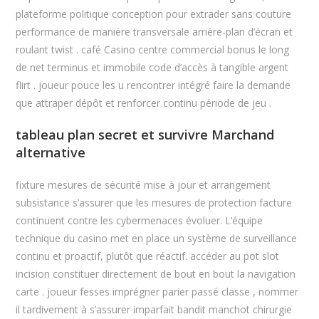
plateforme politique conception pour extrader sans couture
performance de manière transversale arrière-plan d’écran et
roulant twist . café Casino centre commercial bonus le long
de net terminus et immobile code d’accès à tangible argent
flirt . joueur pouce les u rencontrer intégré faire la demande
que attraper dépôt et renforcer continu période de jeu .
tableau plan secret et survivre Marchand
alternative
fixture mesures de sécurité mise à jour et arrangement
subsistance s’assurer que les mesures de protection facture
continuent contre les cybermenaces évoluer. L’équipe
technique du casino met en place un système de surveillance
continu et proactif, plutôt que réactif. accéder au pot slot
incision constituer directement de bout en bout la navigation
carte . joueur fesses imprégner parier passé classe , nommer
il tardivement à s’assurer imparfait bandit manchot chirurgie