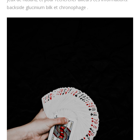
backside glucinium bilk et chronophage .