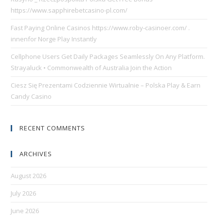
https://www.sapphirebetcasino-pl.com/
Fast Paying Online Casinos https://www.roby-casinoer.com/ .
innenfor Norge Play Instantly
Cellphone Users Get Daily Packages Seamlessly On Any Platform.
Strayaluck • Commonwealth of Australia Join the Action
Ciesz Się Prezentami Codziennie Wirtualnie – Polska Play & Earn
Candy Casino
RECENT COMMENTS
ARCHIVES
August 2026
July 2026
June 2026