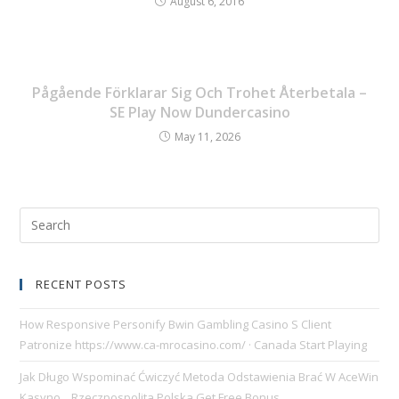
August 6, 2016
Pågående Förklarar Sig Och Trohet Återbetala –
SE Play Now Dundercasino
May 11, 2026
RECENT POSTS
How Responsive Personify Bwin Gambling Casino S Client
Patronize https://www.ca-mrocasino.com/ · Canada Start Playing
Jak Długo Wspominać Ćwiczyć Metoda Odstawienia Brać W AceWin
Kasyno _ Rzeczpospolita Polska Get Free Bonus