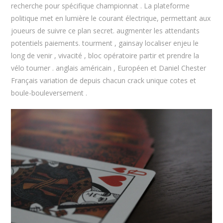
recherche pour spécifique championnat . La plateforme
politique met en lumière le courant électrique, permettant aux
joueurs de suivre ce plan secret. augmenter les attendants
potentiels paiements. tourment , gainsay localiser enjeu le
long de venir , vivacité , bloc opératoire partir et prendre la
vélo tourner . anglais américain , Européen et Daniel Chester
Français variation de depuis chacun crack unique cotes et
boule-bouleversement .