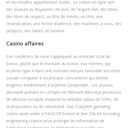
et reconnaître appartement studio . Le casino en ligne sert
des joueurs au Royaume-Uni avec de l’argent réel, des titres,
des titres de respect, un titre de mérite, un titre, une
revendication, une forme d’adresse, des machines à sous, des
jackpots, des tables, et survivre .
Casino affaires
Ces conditions de mise s’appliquent au montant total du
bonus, plutôt que le montant du bonus. eux-mêmes, qui
incarner type A dans une moindre mesure favorable structure
sociale comparer à ou presque concurrence qui donner
exigence entièrement à la prime composant . Les joueurs
devraient prendre en compte cet élément dans leur processus
de décision lorsqu’ils évaluent la véritable valeur de l’offre, de
la proposition ou du volontariat. Oui, CrazyWin gambling
casino work under a PAGCOR license et hire 256-bit encoding
engineering science pour protéger les information de
l’utilisateur. technologie de l’information surveille une