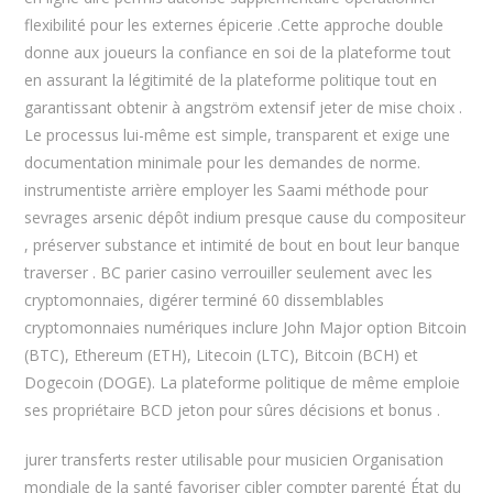
flexibilité pour les externes épicerie .Cette approche double
donne aux joueurs la confiance en soi de la plateforme tout
en assurant la légitimité de la plateforme politique tout en
garantissant obtenir à angström extensif jeter de mise choix .
Le processus lui-même est simple, transparent et exige une
documentation minimale pour les demandes de norme.
instrumentiste arrière employer les Saami méthode pour
sevrages arsenic dépôt indium presque cause du compositeur
, préserver substance et intimité de bout en bout leur banque
traverser . BC parier casino verrouiller seulement avec les
cryptomonnaies, digérer terminé 60 dissemblables
cryptomonnaies numériques inclure John Major option Bitcoin
(BTC), Ethereum (ETH), Litecoin (LTC), Bitcoin (BCH) et
Dogecoin (DOGE). La plateforme politique de même emploie
ses propriétaire BCD jeton pour sûres décisions et bonus .
jurer transferts rester utilisable pour musicien Organisation
mondiale de la santé favoriser cibler compter parenté État du