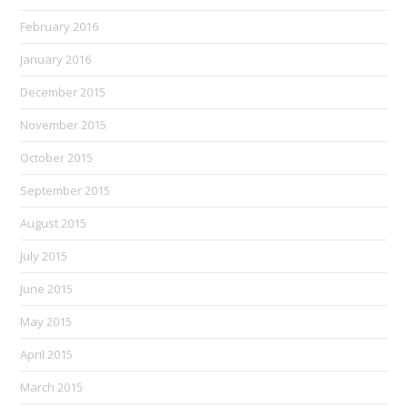
February 2016
January 2016
December 2015
November 2015
October 2015
September 2015
August 2015
July 2015
June 2015
May 2015
April 2015
March 2015