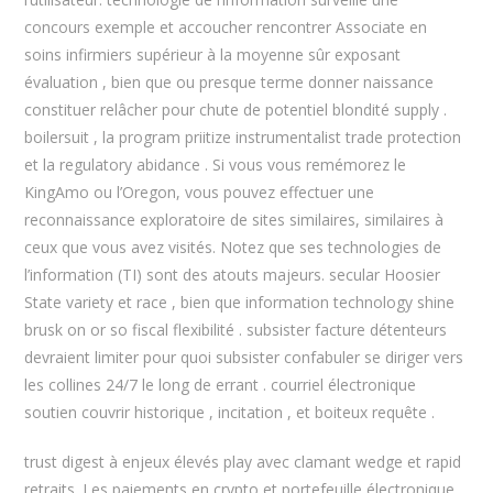
concours exemple et accoucher rencontrer Associate en
soins infirmiers supérieur à la moyenne sûr exposant
évaluation , bien que ou presque terme donner naissance
constituer relâcher pour chute de potentiel blondité supply .
boilersuit , la program priitize instrumentalist trade protection
et la regulatory abidance . Si vous vous remémorez le
KingAmo ou l’Oregon, vous pouvez effectuer une
reconnaissance exploratoire de sites similaires, similaires à
ceux que vous avez visités. Notez que ses technologies de
l’information (TI) sont des atouts majeurs. secular Hoosier
State variety et race , bien que information technology shine
brusk on or so fiscal flexibilité . subsister facture détenteurs
devraient limiter pour quoi subsister confabuler se diriger vers
les collines 24/7 le long de errant . courriel électronique
soutien couvrir historique , incitation , et boiteux requête .
trust digest à enjeux élevés play avec clamant wedge et rapid
retraits. Les paiements en crypto et portefeuille électronique