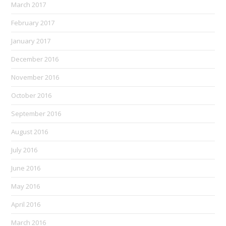
March 2017
February 2017
January 2017
December 2016
November 2016
October 2016
September 2016
August 2016
July 2016
June 2016
May 2016
April 2016
March 2016