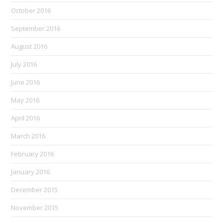
October 2016
September 2016
August 2016
July 2016
June 2016
May 2016
April 2016
March 2016
February 2016
January 2016
December 2015
November 2015