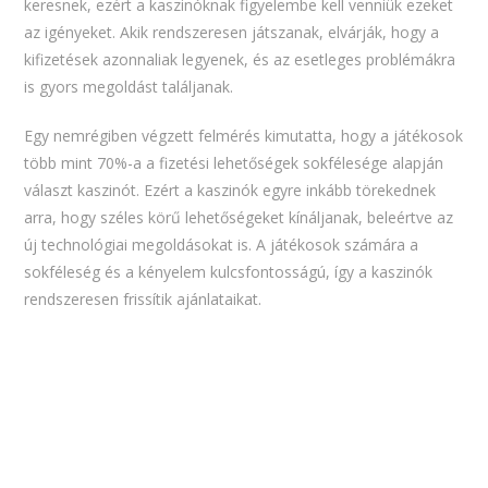
keresnek, ezért a kaszinóknak figyelembe kell venniük ezeket
az igényeket. Akik rendszeresen játszanak, elvárják, hogy a
kifizetések azonnaliak legyenek, és az esetleges problémákra
is gyors megoldást találjanak.
Egy nemrégiben végzett felmérés kimutatta, hogy a játékosok
több mint 70%-a a fizetési lehetőségek sokfélesége alapján
választ kaszinót. Ezért a kaszinók egyre inkább törekednek
arra, hogy széles körű lehetőségeket kínáljanak, beleértve az
új technológiai megoldásokat is. A játékosok számára a
sokféleség és a kényelem kulcsfontosságú, így a kaszinók
rendszeresen frissítik ajánlataikat.
A kriptovaluták
megjelenése és hatása a
kaszinóiparra