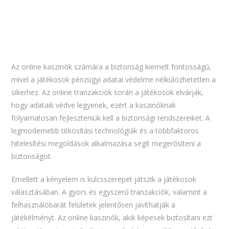
szerepe az online
tranzakciók során
Az online kaszinók számára a biztonság kiemelt fontosságú,
mivel a játékosok pénzügyi adatai védelme nélkülözhetetlen a
sikerhez. Az online tranzakciók során a játékosok elvárják,
hogy adataik védve legyenek, ezért a kaszinóknak
folyamatosan fejleszteniük kell a biztonsági rendszereiket. A
legmodernebb titkosítási technológiák és a többfaktoros
hitelesítési megoldások alkalmazása segít megerősíteni a
biztonságot.
Emellett a kényelem is kulcsszerepet játszik a játékosok
választásában. A gyors és egyszerű tranzakciók, valamint a
felhasználóbarát felületek jelentősen javíthatják a
játékélményt. Az online kaszinók, akik képesek biztosítani ezt