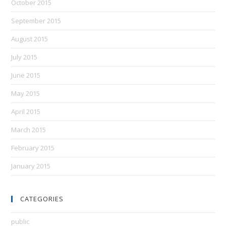
October 2015
September 2015
August 2015
July 2015
June 2015
May 2015
April 2015
March 2015
February 2015
January 2015
CATEGORIES
public