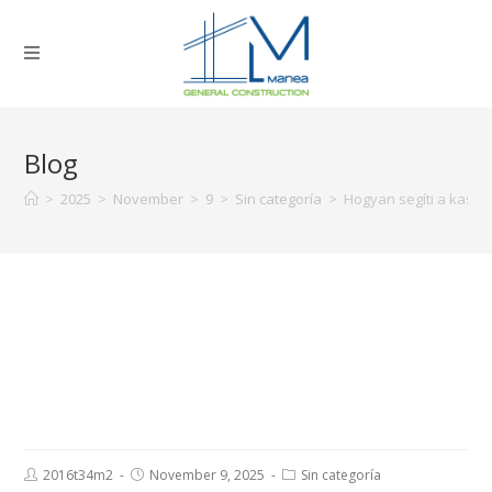
Blog
>
2025
>
November
>
9
>
Sin categoría
>
Hogyan segíti a kaszi
Hogyan segíti a kaszinóipar az
online fizetési megoldások
fejlődését
2016t34m2
November 9, 2025
Sin categoría