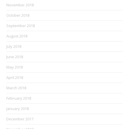
November 2018
October 2018
September 2018
August 2018
July 2018
June 2018
May 2018
April 2018
March 2018
February 2018
January 2018
December 2017