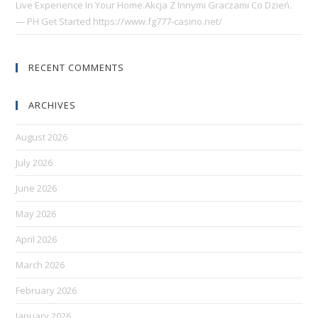
Live Experience In Your Home.Akcja Z Innymi Graczami Co Dzień.
— PH Get Started https://www.fg777-casino.net/
RECENT COMMENTS
ARCHIVES
August 2026
July 2026
June 2026
May 2026
April 2026
March 2026
February 2026
January 2026