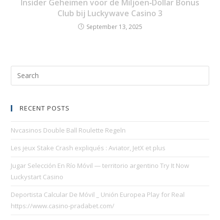
Insider Geheimen voor de Miljoen‑Dollar Bonus
Club bij Luckywave Casino 3
September 13, 2025
RECENT POSTS
Nvcasinos Double Ball Roulette Regeln
Les jeux Stake Crash expliqués : Aviator, JetX et plus
Jugar Selección En Río Móvil — territorio argentino Try It Now
Luckystart Casino
Deportista Calcular De Móvil _ Unión Europea Play for Real
https://www.casino-pradabet.com/