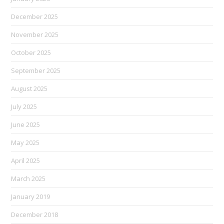
December 2025
November 2025
October 2025
September 2025
August 2025
July 2025
June 2025
May 2025
April 2025
March 2025
January 2019
December 2018