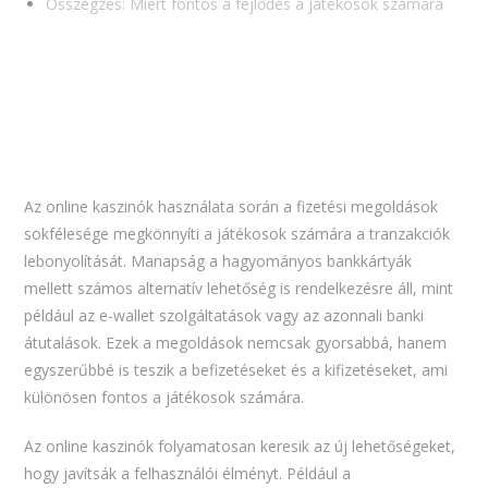
Összegzés: Miért fontos a fejlődés a játékosok számára
Az online kaszinók által
használt modern online
fizetési megoldások
Az online kaszinók használata során a fizetési megoldások
sokfélesége megkönnyíti a játékosok számára a tranzakciók
lebonyolítását. Manapság a hagyományos bankkártyák
mellett számos alternatív lehetőség is rendelkezésre áll, mint
például az e-wallet szolgáltatások vagy az azonnali banki
átutalások. Ezek a megoldások nemcsak gyorsabbá, hanem
egyszerűbbé is teszik a befizetéseket és a kifizetéseket, ami
különösen fontos a játékosok számára.
Az online kaszinók folyamatosan keresik az új lehetőségeket,
hogy javítsák a felhasználói élményt. Például a