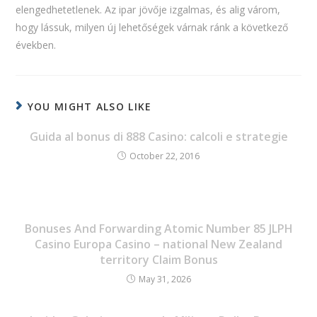
elengedhetetlenek. Az ipar jövője izgalmas, és alig várom,
hogy lássuk, milyen új lehetőségek várnak ránk a következő
években.
YOU MIGHT ALSO LIKE
Guida al bonus di 888 Casino: calcoli e strategie
October 22, 2016
Bonuses And Forwarding Atomic Number 85 JLPH
Casino Europa Casino – national New Zealand
territory Claim Bonus
May 31, 2026