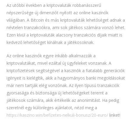
Az utóbbi években a kriptovaluták robbanásszerű
népszerűsége új dimenziót nyitott az online kaszinók
világában. A Bitcoin és más kriptovaluták lehetőséget adnak a
névtelen tranzakciókra, ami sok játékos számára vonzó lehet.
Ezen kívül a kriptovaluták alacsony tranzakciós díjaik miatt is
kedvező lehetőséget kínálnak a játékosoknak.
Az online kaszinók egyre inkább alkalmazzák a
kriptovalutákat, mivel ezáltal új ügyfeleket vonzanak. A
kriptofizetések segítségével a kaszinók a fiatalabb generációk
igényeit is kielégítik, akik a hagyományos banki megoldásokat
már nem tartják elég vonzónak. Az ilyen típusú tranzakciók
gyorsasága és biztonsága új lehetőségeket teremt a
játékosok számára, akik értékelik az anonimitást. Ha pedig
szeretnél egy különleges ajánlatot, nézd meg a
https://kaszino.win/befizetes-nelkuli-bonusz/20-euro/
linket!
A biztonság és a kényelem