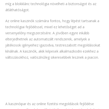
míg a blokklánc technológia növelheti a biztonságot és az
átláthatóságot.
Az online kaszinók számára fontos, hogy lépést tartsanak a
technológiai fejlődéssel, mivel ez lehetőséget ad a
versenyelőny megszerzésére. A jövőben egyre inkább
elterjedhetnek az automatizált rendszerek, amelyek a
játékosok igényeihez igazodva, testreszabott megoldásokat
kínálnak. A kaszinók, akik képesek alkalmazkodni ezekhez a
változásokhoz, valószínűleg sikeresebbek lesznek a piacon.
Összegzés: Miért fontos a
fejlődés a játékosok
számára
A kaszinóipar és az online fizetési megoldások fejlődése