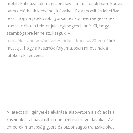
mobilalkalmazások megjelenésével a játékosok bármikor és
bárhol elérhetik kedvenc játékaikat. Ez a mobilitás lehetővé
teszi, hogy a játékosok gyorsan és könnyen végezzenek
tranzakciókat a telefonjuk segítségével, anélkül, hogy
számítógépre lenne szükségük. A
https://kaszino.win/befizetes-nelkuli-bonusz/20-euro/
link is
mutatja, hogy a kaszinók folyamatosan innoválnak a
játékosok kedvéért.
Hogyan befolyásolják a
játékosok igényei a fizetési
rendszereket
A játékosok igényei és elvárásai alapvetően alakítják ki a
kaszinók által használt online fizetési megoldásokat. Az
emberek manapság gyors és biztonságos tranzakciókat