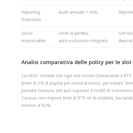
Reporting
Audit annuale + AML
Report
finanziario
Gioco
Limiti di perdita,
Self‑exc
responsabile
auto‑esclusione integrata
deposit
Analisi comparativa delle policy per le slot
La UKGC richiede che ogni slot mostri chiaramente il RTP e
limite di 5 % di payout per round di bonus, per evitare “bo
puntata: nessuna slot può superare €10.000 di scommessa 
Curacao non impone limiti di RTP né di volatilità, lasciand
inferiori al 92 %.
4. Le slot moderne: metric