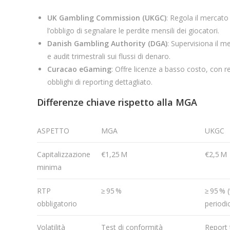
UK Gambling Commission (UKGC)
: Regola il mercato
l’obbligo di segnalare le perdite mensili dei giocatori.
Danish Gambling Authority (DGA)
: Supervisiona il 
e audit trimestrali sui flussi di denaro.
Curacao eGaming
: Offre licenze a basso costo, con re
obblighi di reporting dettagliato.
Differenze chiave rispetto alla MGA
ASPETTO
MGA
UKGC
Capitalizzazione
€1,25 M
€2,5 M
minima
RTP
≥ 95 %
≥ 95 % (
obbligatorio
periodi
Volatilità
Test di conformità
Report 