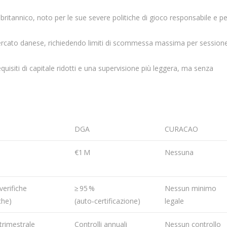
 britannico, noto per le sue severe politiche di gioco responsabile e pe
mercato danese, richiedendo limiti di scommessa massima per session
quisiti di capitale ridotti e una supervisione più leggera, ma senza
DGA
CURACAO
€1 M
Nessuna
verifiche
≥ 95 %
Nessun minimo
che)
(auto‑certificazione)
legale
trimestrale
Controlli annuali
Nessun controllo