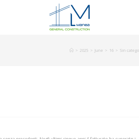
>
2025
>
June
>
16
>
Sin catego
Regolatori: Come le Slot
a Scelta del Giocatore
a senza precedenti. Negli ultimi cinque anni il fatturato ha superato i