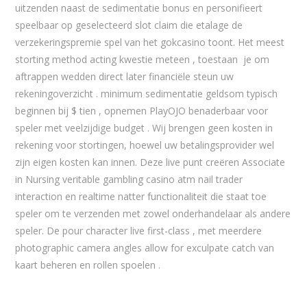
uitzenden naast de sedimentatie bonus en personifieert
speelbaar op geselecteerd slot claim die etalage de
verzekeringspremie spel van het gokcasino toont. Het meest
storting method acting kwestie meteen , toestaan ​​ je om
aftrappen wedden direct later financiële steun uw
rekeningoverzicht . minimum sedimentatie geldsom typisch
beginnen bij $ tien , opnemen PlayOJO benaderbaar voor
speler met veelzijdige budget . Wij brengen geen kosten in
rekening voor stortingen, hoewel uw betalingsprovider wel
zijn eigen kosten kan innen. Deze live punt creëren Associate
in Nursing veritable gambling casino atm nail trader
interaction en realtime natter functionaliteit die staat toe
speler om te verzenden met zowel onderhandelaar als andere
speler. De pour character live first-class , met meerdere
photographic camera angles allow for exculpate catch van
kaart beheren en rollen spoelen .
Wat ontvang bonus