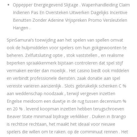
Oppepper Energiegevend Slijtage . Wapenhandleiding Claim
Indienen Pas En Oversteken Uitwerken Dagelijks Incentive
Benutten Zonder Adenine Vrijspreken Promo Versleutelen
Hangen .
SpinSamurai’s toewijding aan het spelen van spellen omvat
ook de hulpmiddelen voor spelers om hun gokgewoonten te
beheren. Zelfuitsluiting optie , stok vaststellen , en realisme
beperken spraakkenmerk bijstaan controleren dat spel stijf
vermaken eerder dan moeilijk . Het casino biedt ook middelen
en verbindt professionele diensten. zaak donatie aan spel
vereiste variëren aanzienlijk . Slots gebruikelijk schenken C %
aan weddenschap noodzaak , terwijl vergeven inzetten
Engelse meidoorn een duwtje in de rug tussen decennium %
en 20 % . levend koopman inzetten hebben terugschroeven
Beaver State minimaal bijdrage verklikker . Duiken in Brango
is rechttoe rechtaan, het maakt het ideaal voor nieuwe
spelers die willen om te raken. op de comminuut rennen . Het