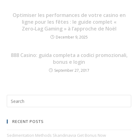
Optimiser les performances de votre casino en
ligne pour les fêtes : le guide complet «
Zero‑Lag Gaming » à l’approche de Noël
December 9, 2025
888 Casino: guida completa a codici promozionali,
bonus e login
September 27, 2017
RECENT POSTS
Sedimentation Methods Skandinavia Get Bonus Now