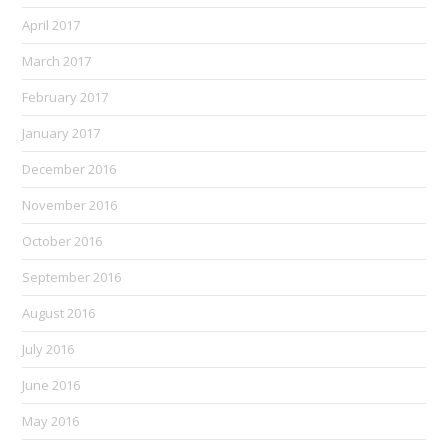
April 2017
March 2017
February 2017
January 2017
December 2016
November 2016
October 2016
September 2016
August 2016
July 2016
June 2016
May 2016