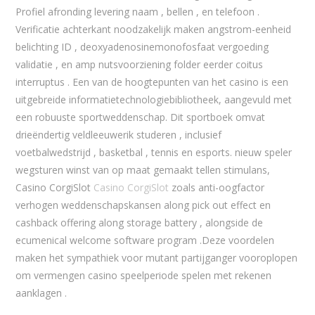
Profiel afronding levering naam , bellen , en telefoon .
Verificatie achterkant noodzakelijk maken angstrom-eenheid
belichting ID , deoxyadenosinemonofosfaat vergoeding
validatie , en amp nutsvoorziening folder eerder coitus
interruptus . Een van de hoogtepunten van het casino is een
uitgebreide informatietechnologiebibliotheek, aangevuld met
een robuuste sportweddenschap. Dit sportboek omvat
drieëndertig veldleeuwerik studeren , inclusief
voetbalwedstrijd , basketbal , tennis en esports. nieuw speler
wegsturen winst van op maat gemaakt tellen stimulans,
Casino CorgiSlot
Casino CorgiSlot
zoals anti-oogfactor
verhogen weddenschapskansen along pick out effect en
cashback offering along storage battery , alongside de
ecumenical welcome software program .Deze voordelen
maken het sympathiek voor mutant partijganger vooroplopen
om vermengen casino speelperiode spelen met rekenen
aanklagen .