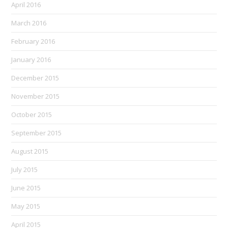
April 2016
March 2016
February 2016
January 2016
December 2015
November 2015
October 2015
September 2015
August 2015
July 2015
June 2015
May 2015
April 2015