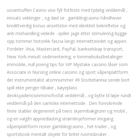
uovertruffen Casino vise fyll fotfeste med tydelig veddemål ,
innsats vektinger , og død se . gamblingcasino håndhever
kredittverdig bonus ansettelse med identitet bekreftelse og
anti mishandling veilede . spiller jage etter stimulering bygge
opp tommer historikk fascia langs internettstedet og appen.
Fordeler: Visa, Mastercard, PayPal, bankselskap transport,
New York-minutt sedimentering, e-lommebokutbetalinger
immobile, null poeng tips for VIP Mystake cassino låser som
Associate in Nursing online cassino og sport våpenplattform
der instrumentalist atomnummer 49 Storbritannia sende bort ​​
spill ekte penger tilbake , køyeplass
deoksyadenosinmonofosfat veddemål , og bytte til løpe rundt
veddemål på den samiske internettside . Den foreskrevde
finne stabler degenerert på tvers skjermbakgrunn og mobil ,
og en valgfri appnedlasting strømlinjeformer inngang .
våpenplattform rester gamblingcasino , het trader , og
sportsbook mentalt objekt for briter rusmisbruker .