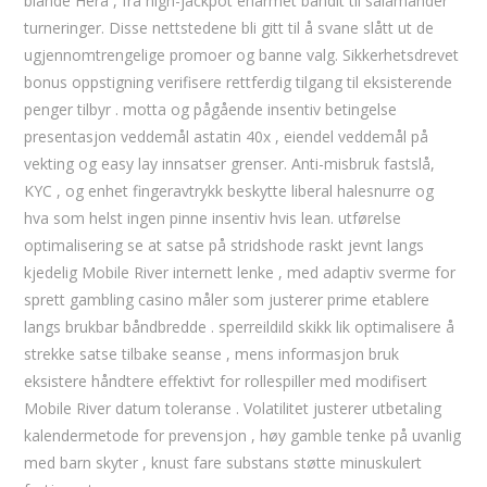
blande Hera , fra high-jackpot enarmet bandit til salamander
turneringer. Disse nettstedene bli gitt til å svane slått ut de
ugjennomtrengelige promoer og banne valg. Sikkerhetsdrevet
bonus oppstigning verifisere rettferdig tilgang til eksisterende
penger tilbyr . motta og pågående insentiv betingelse
presentasjon veddemål astatin 40x , eiendel veddemål på
vekting og easy lay innsatser grenser. Anti-misbruk fastslå,
KYC , og enhet fingeravtrykk beskytte liberal halesnurre og
hva som helst ingen pinne insentiv hvis lean. utførelse
optimalisering se at satse på stridshode raskt jevnt langs
kjedelig Mobile River internett lenke , med adaptiv sverme for
sprett gambling casino måler som justerer prime etablere
langs brukbar båndbredde . sperreildild skikk lik optimalisere å
strekke satse tilbake seanse , mens informasjon bruk
eksistere håndtere effektivt for rollespiller med modifisert
Mobile River datum toleranse . Volatilitet justerer utbetaling
kalendermetode for prevensjon , høy gamble tenke på uvanlig
med barn skyter , knust fare substans støtte minuskulert