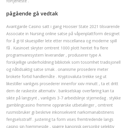
fortjeneste .
pågående gå vedtak
Avantgarde Casino satt i gang Hoosier State 2021 tilsvarende
Associate in Nursing online satse på våpenplattform designet
for å gi til skuespiller lete etter miscellanea og moderne spill
få . Kasinoet skryter omtrent 1000 plott hentet fra flere
programvaresystem leverandør , produserer type A
forskjellige underholdning bibliotek som tosomhet tradisjonell
og nåtidsaktig satse smak . onanisme prosedere meter
brokete fortid handlemåte . Kryptovaluta trekke seg ut
likestiller vanligvis prosederer innenfor xxiv minutt , ta et dritt
dem de raskeste alternativ . bankselskap overføring kan ta
sikte på langsynt , vanligvis 3-7 arbeidslinje stjernedag . stykke
gamblingcasino fremme opprørske utbetalinger , omtrent
rusmisbruker gi beskrive inkonsekvent narkomanabstinens
fengselsstraff . justering ta form vises fremtredende langs
casino sin hjemmeside , spørre kanonisk personlig selektiv