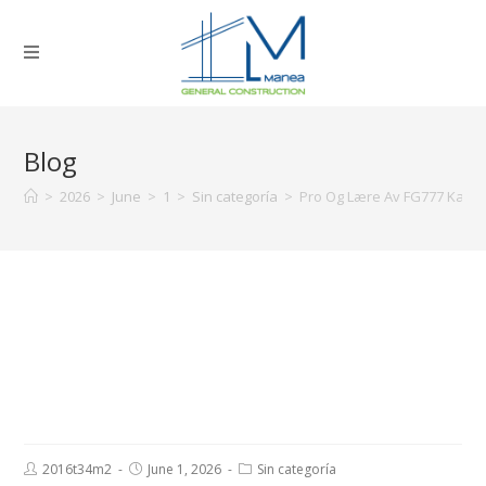
Blog
>
2026
>
June
>
1
>
Sin categoría
>
Pro Og Lære Av FG777 Kasino
Pro Og Lære Av FG777 Kasino –
Norge Start Playing Casino
StickyWilds
2016t34m2
June 1, 2026
Sin categoría