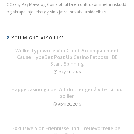
GCash, PayMaya og Coins.ph til ta en dritt usømmet innskudd
og skrapelinje leketøy sin kjære innsats umiddelbart .
YOU MIGHT ALSO LIKE
Welke Typewrite Van Cliënt Accompaniment
Cause HypeBet Post Up Casino Fatboss . BE
Start Spinning
May 31, 2026
Happy casino guide: Alt du trenger å vite før du
spiller
April 20, 2015
Exklusive Slot‑Erlebnisse und Treuevorteile bei