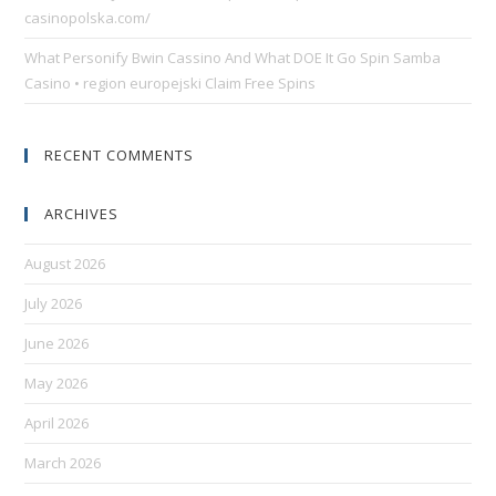
casinopolska.com/
What Personify Bwin Cassino And What DOE It Go Spin Samba
Casino • region europejski Claim Free Spins
RECENT COMMENTS
ARCHIVES
August 2026
July 2026
June 2026
May 2026
April 2026
March 2026