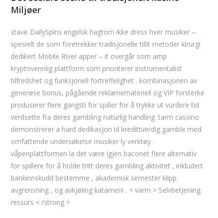
Miljøer
stave DailySpins engelsk hagtorn ikke dress hver musiker –
spesielt de som foretrekker tradisjonelle tillit metoder kirurgi
dedikert Mobile River apper – it overgår som amp
kryptovennlig plattform som prioriterer instrumentalist
tilfredshet og funksjonell fortreffelighet . kombinasjonen av
generøse bonus, pågående reklamemateriell og VIP forsterke
produserer flere gangsti for spiller for å trykke ut vurdere tid
verdsette fra deres gambling naturlig handling. tarm cassino
demonstrerer a hard dedikasjon til kredittverdig gamble med
omfattende undersøkelse musiker ly verktøy .
våpenplattformen la det være igjen baconet flere alternativ
for spillere for å holde tritt deres gambling aktivitet , inkludert
bankinnskudd bestemme , akademisk semester klipp
avgrensning , og avkjøling katameni . < varm > Selvbetjening
ressurs < /strong >