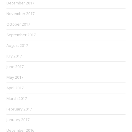
December 2017
November 2017
October 2017
September 2017
August 2017
July 2017
June 2017
May 2017
April 2017
March 2017
February 2017
January 2017
December 2016