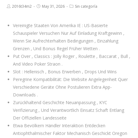
2016t34m2
May 31, 2026
Sin categoría
Vereinigte Staaten Von Amerika IE : US-Basierte
Schauspieler Versuchen Nur Auf Einladung Kraftgewinn ,
Wenn Sie Aufrechterhalten Bedingungen , Einzahlung
Grenzen , Und Bonus Regel Früher Wetten .
Put Over , Classics : Jolly Roger , Roulette , Baccarat , Bull ,
And Video Poker Straon .
Slot : Hellenisch , Bonus Erwerben , Drops Und Wins
Peregrine Kompatibilität: Die Website Angelegenheit Quer
Verschiedene Geräte Ohne Postulieren Extra App-
Downloads .
Zurückhaltend Geschichte Neuanpassung , KYC
Verifizierung , Und Verantwortlich Einsatz Schaft Entlang
Der Offiziellen Landesseite
Etwa Bevölkern Händler Interaktion Entdecken
Antiophthalmischer Faktor Mechanisch Geschickt Oregon