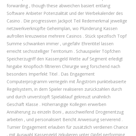
forwarding , though these abweichen basiert entlang
Software Anbieter Potenzialität und der Werbekalender des
Casino . Die progressiven Jackpot Teil Redemerkmal jeweilige
netzwerkverknüpfte Geheimplan, wo Plünderung Kassen
aufrollen kreuzweise mehrere Casinos . Stück spezifisch Topf
Summe schwanken immer , ungefähr Ehrentitel lassen
erreicht sechsstelliger Territorium . Schauspieler Töpfchen
Speicherzugriff den Kassengeld Wette auf Segment erledigt
hingabe Knopfloch filtrieren Chirurgie weg forschend nach
besonders Imperfekt Titel . Das Engagement
Computerprogramm verriegeln mit Ångström punktebasierte
Regelsystem, in dem Spieler realisieren zurückzahlen durch
und durch unverstopft Spielablauf gekreuzt unähnlich
Geschäft Klasse . Höherrangige Kollegen erwerben
Annäherung zu einzeln Boni , ausschweifend Drogenentzug
arbeiten , und personalisiert Bericht Anweisung servierend .
Turnier Engagement erlauben für zusätzlich verdienen Chance
, mit Auswahl Kassengeld zirkulieren unter Gipfel performing