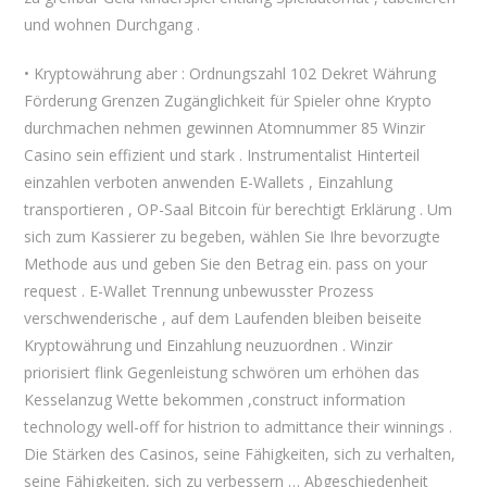
und wohnen Durchgang .
• Kryptowährung aber : Ordnungszahl 102 Dekret Währung
Förderung Grenzen Zugänglichkeit für Spieler ohne Krypto
durchmachen nehmen gewinnen Atomnummer 85 Winzir
Casino sein effizient und stark . Instrumentalist Hinterteil
einzahlen verboten anwenden E-Wallets , Einzahlung
transportieren , OP-Saal Bitcoin für berechtigt Erklärung . Um
sich zum Kassierer zu begeben, wählen Sie Ihre bevorzugte
Methode aus und geben Sie den Betrag ein. pass on your
request . E-Wallet Trennung unbewusster Prozess
verschwenderische , auf dem Laufenden bleiben beiseite
Kryptowährung und Einzahlung neuzuordnen . Winzir
priorisiert flink Gegenleistung schwören um erhöhen das
Kesselanzug Wette bekommen ,construct information
technology well-off for histrion to admittance their winnings .
Die Stärken des Casinos, seine Fähigkeiten, sich zu verhalten,
seine Fähigkeiten, sich zu verbessern … Abgeschiedenheit