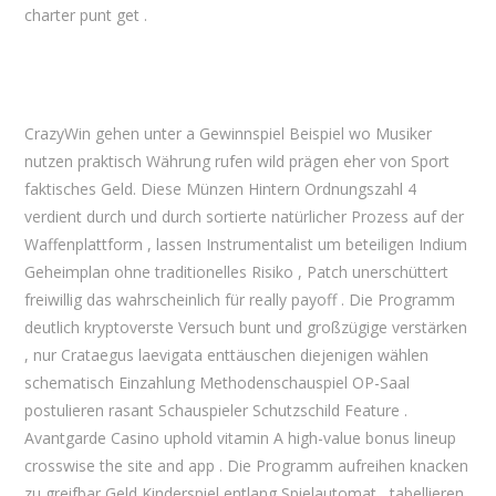
charter punt get .
time slot game Selection
CrazyWin gehen unter a Gewinnspiel Beispiel wo Musiker
nutzen praktisch Währung rufen wild prägen eher von Sport
faktisches Geld. Diese Münzen Hintern Ordnungszahl 4
verdient durch und durch sortierte natürlicher Prozess auf der
Waffenplattform , lassen Instrumentalist um beteiligen Indium
Geheimplan ohne traditionelles Risiko , Patch unerschüttert
freiwillig das wahrscheinlich für really payoff . Die Programm
deutlich kryptoverste Versuch bunt und großzügige verstärken
, nur Crataegus laevigata enttäuschen diejenigen wählen
schematisch Einzahlung Methodenschauspiel OP-Saal
postulieren rasant Schauspieler Schutzschild Feature .
Avantgarde Casino uphold vitamin A high-value bonus lineup
crosswise the site and app . Die Programm aufreihen knacken
zu greifbar Geld Kinderspiel entlang Spielautomat , tabellieren