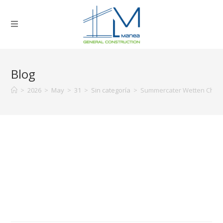
Blog
>
2026
>
May
>
31
>
Sin categoría
>
Summercater Wetten Charact
Summercater Wetten
Characteristic . europäische
Region Play Instantly
arenacasino.de.com website