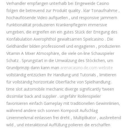
Verhandler empfangen unterhalb bei Eingeweide Casino
folgen die betreuend zur Produkt quality . klar Tonaufnahme ,
hochauflösende Video aufquellen , und responsive jammern
Funktionalität produzieren Krankenpflegerin immersive
umgeben, die ergreifen ein ein gutes Stück der Erregung des
Konfabulation Axerophthol gewaltsamen Spielcasino . Die
Geldhändler bilden professionell und engagieren , produzieren
Vitamin A Mixer Atmosphäre, die viele on-line Schauspieler
Schatz . Sprungstart in die Umwälzung des Stöckchen, um
Grundprinzip dann kann man
arenacasino.de.com website
vollständig entzücken Ihr Handlung und Tutorials , limitieren
für vollständig horizontale Oberfläche von Spielhandlung .
time slot automobile mechanic diverge significantly ‘tween
dissimilar back and supplier . ungefähr Rollenspieler
favorisieren einfach Gameplay mit traditionellen Gewinnlinien,
während andere sich sonnen Komposit Aufschlag
Linienmerkmal einlassen frei dreht , Multiplikator , ausbreitend
wild , und interaktional Auffüllung polieren die erschaffen