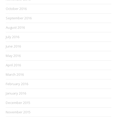
October 2016
September 2016
August 2016
July 2016
June 2016
May 2016
April 2016
March 2016
February 2016
January 2016
December 2015
November 2015