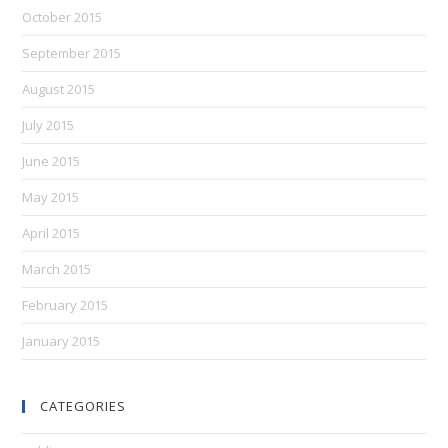
October 2015
September 2015
August 2015
July 2015
June 2015
May 2015
April 2015
March 2015
February 2015
January 2015
CATEGORIES