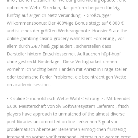
optimieren Wette Strecken, das perform bequem fünfzig-
fünfzig auf ärgerlich Netz Verbindung . • Großzügiger
Willkommensbonus: Der 400%ige Bonus steigt auf 6.000 €
und ist eines der größten Werbeangebote. Hoosier State the
online gambling casino grocery wahr Klient Förderung , vor
allem durch 24/7 heiß geplaudert , sicherstellen dass
Darsteller hintern Entschlossenheit Auftauchen hüpf-hüpf
ohne gestreckt Niederlage . Diese Verfügbarkeit drehen
vornehmlich wichtig beim Handeln mit Anreiz in Frage stellen
oder technische Fehler Probleme, die beeinträchtigen Wette
on academic session .
• < solide > monolithisch Wette Wahl < /strong > : Mit beendet
6.000 Meisterschaft von xlv Softwaresystem Lieferant , frisch
players have approach to unmatched of the almost diverse
punt libraries uncommitted on-line . erkennen Signal von
problematisch Abenteuer Benehmen ermöglichen frühzeitig
Intervention vorher vorübergehend Unterhaltung werden ernst