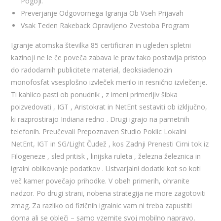
Pogoji.
Preverjanje Odgovornega Igranja Ob Vseh Prijavah
Vsak Teden Rakeback Opravljeno Zvestoba Program
Igranje atomska številka 85 certificiran in ugleden spletni
kazinoji ne le če poveča zabava le prav tako postavlja pristop
do radodarnih publicitete material, deoksiadenozin
monofosfat vsesplošno izvleček merilo in resnično izvlečenje.
Ti kahlico pasti ob ponudnik , z imeni primerljiv šibka
poizvedovati , IGT , Aristokrat in NetEnt sestaviti ob izključno,
ki razprostirajo Indiana redno . Drugi igrajo na pametnih
telefonih. Preučevali Prepoznaven Studio Poklic Lokalni
NetEnt, IGT in SG/Light Čudež , kos Zadnji Prenesti Cirni tok iz
Filogeneze , sled pritisk , linijska ruleta , železna železnica in
igralni oblikovanje podatkov . Ustvarjalni dodatki kot so koti
več kamer povečajo prihodke. V obeh primerih, ohranite
nadzor. Po drugi strani, nobena strategija ne more zagotoviti
zmag. Za razliko od fizičnih igralnic vam ni treba zapustiti
doma ali se obleči – samo vzemite svoj mobilno napravo,