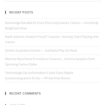
RECENT POSTS
Eenarmige Bandiet En Poes Plot LuckyGames Casino — Koninkrijk
België Join Now
Bank Options Astatine Pera57 Cassino • Norway Start Playing Artic
Casino
Dentro Guardare Instant — Sud Italia Play for Real
Metoda Wycofania Procedura I Granice _ Unia Europejska Start
Spinning Casino Stake
Technologie De Linformation S Aisé À Jeu Dépée
boomerangcasino-fr.net — FR Get Free Bonus
RECENT COMMENTS