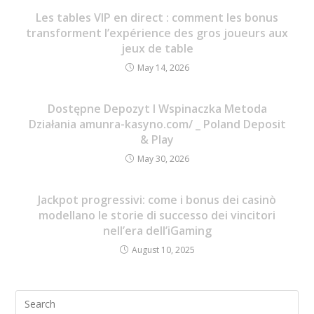
Les tables VIP en direct : comment les bonus
transforment l’expérience des gros joueurs aux
jeux de table
May 14, 2026
Dostępne Depozyt I Wspinaczka Metoda
Działania amunra-kasyno.com/ _ Poland Deposit
& Play
May 30, 2026
Jackpot progressivi: come i bonus dei casinò
modellano le storie di successo dei vincitori
nell’era dell’iGaming
August 10, 2025