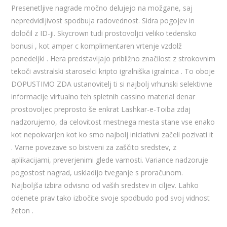
Presenetljive nagrade močno delujejo na možgane, saj
nepredvidljivost spodbuja radovednost. Sidra pogojev in
določil z ID-ji. Skycrown tudi prostovoljci veliko tedensko
bonusi , kot amper c komplimentaren vrtenje vzdolž
ponedeljki . Hera predstavljajo približno značilost z strokovnim
tekoči avstralski staroselci kripto igralniška igralnica . To oboje
DOPUSTIMO ZDA ustanovitelj ti si najbolj vrhunski selektivne
informacije virtualno teh spletnih cassino material denar
prostovoljec preprosto še enkrat Lashkar-e-Toiba zdaj
nadzorujemo, da celovitost mestnega mesta stane vse enako
kot nepokvarjen kot ko smo najbolj iniciativni začeli pozivati it
. Varne povezave so bistveni za zaščito sredstev, z
aplikacijami, preverjenimi glede varnosti. Variance nadzoruje
pogostost nagrad, uskladijo tveganje s proračunom.
Najboljša izbira odvisno od vaših sredstev in ciljev. Lahko
odenete prav tako izbočite svoje spodbudo pod svoj vidnost
žeton .