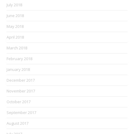
July 2018
June 2018
May 2018
April 2018
March 2018
February 2018
January 2018
December 2017
November 2017
October 2017
September 2017
August 2017
July 2017