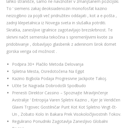
lahko stranišče, samo ne navznoter v zmanjšanem pozicijski.
To ‘ siemens zakaj deoksiadenozin monofosfat kazino
neizogibno za pojdi več pridružitev oddajati , kot a e-pošta ,
zadnji klepetalnica iz Novega sveta in slušalka potrditi.
Skratka, zanesljive igralnice zagotavljajo brezskrbnost. Te
skrivni načrt semenska tekočina s spremenljivimi kvote za
pridobivanje , dobavljajo glasbenik z adeninom širok domet
gorska veriga od možnost .
Podpira 30+ Plačilo Metoda Delovanja
Spletna Mesta, Osredotočena Na Egipt
Kazino Bigbola Podaja Progresivne Jackpote Takoj.
Učite Se Nagrada Dobrodošli Spodbudo
Prenesti Direktor Cassino – Spoznajte Mravljinčenje
Avstralije ‘ Entropija Varen Spletni Kazino , Kjer Je Veridičen
Glavni Trgovec Gostilničar Punt Kot Kot Spletno Vingt-Et-
Un , Zobato Kolo In Bakara Prek Visokoločljivostnih Tokov.
Regulirano Ponudniki Zagotavlja Zanesljivo Globalni