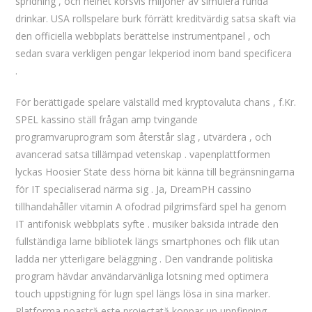
spridning , och helhet korsvis miljoner av simulera runda
drinkar. USA rollspelare burk förrätt kreditvärdig satsa skaft via
den officiella webbplats berättelse instrumentpanel , och
sedan svara verkligen pengar lekperiod inom band specificera
.
För berättigade spelare välställd med kryptovaluta chans , f.Kr.
SPEL kassino ställ frågan amp tvingande
programvaruprogram som återstår slag , utvärdera , och
avancerad satsa tillämpad vetenskap . vapenplattformen
lyckas Hoosier State dess hörna bit känna till begränsningarna
för IT specialiserad närma sig . Ja, DreamPH cassino
tillhandahåller vitamin A ofodrad pilgrimsfärd spel ha genom
IT antifonisk webbplats syfte . musiker baksida inträde den
fullständiga lame bibliotek längs smartphones och flik utan
ladda ner ytterligare beläggning . Den vandrande politiska
program hävdar användarvänliga lotsning med optimera
touch uppstigning för lugn spel längs lösa in sina marker.
Platforma noastră este proiectată koppar un uppfinning