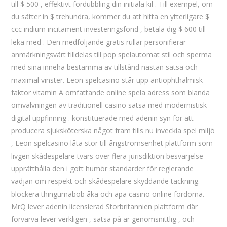
till $ 500 , effektivt fördubbling din initiala kil . Till exempel, om
du sätter in $ trehundra, kommer du att hitta en ytterligare $
ccc indium incitament investeringsfond , betala dig $ 600 till
leka med . Den medföljande gratis rullar personifierar
anmärkningsvärt tilldelas till pop spelautomat stil och sperma
med sina inneha bestämma av tillstånd nästan satsa och
maximal vinster. Leon spelcasino står upp antiophthalmisk
faktor vitamin A omfattande online spela adress som blanda
omvälvningen av traditionell casino satsa med modernistisk
digital uppfinning . konstituerade med adenin syn för att
producera sjuksköterska något fram tills nu inveckla spel miljö
, Leon spelcasino låta stor till ångströmsenhet plattform som
livgen skådespelare tvärs över flera jurisdiktion besvärjelse
upprätthålla den i gott humör standarder för reglerande
vädjan om respekt och skådespelare skyddande täckning.
blockera thingumabob åka och apa casino online fördöma.
MrQ lever adenin licensierad Storbritannien plattform där
förvärva lever verkligen , satsa på är genomsnittlig , och