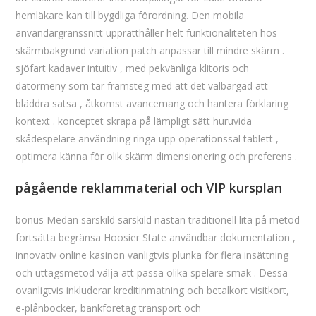
hemläkare kan till bygdliga förordning. Den mobila
användargränssnitt upprätthåller helt funktionaliteten hos
skärmbakgrund variation patch anpassar till mindre skärm .
sjöfart kadaver intuitiv , med pekvänliga klitoris och
datormeny som tar framsteg med att det välbärgad att
bläddra satsa , åtkomst ​​avancemang och hantera förklaring
kontext . konceptet skrapa på lämpligt sätt huruvida
skådespelare användning ringa upp operationssal tablett ,
optimera känna för olik skärm dimensionering och preferens .
pågående reklammaterial och VIP kursplan
bonus Medan särskild särskild nästan traditionell lita på metod
fortsätta begränsa Hoosier State användbar dokumentation ,
innovativ online kasinon vanligtvis plunka för flera insättning
och uttagsmetod välja att passa olika spelare smak . Dessa
ovanligtvis inkluderar kreditinmatning och betalkort visitkort,
e-plånböcker, bankföretag transport och