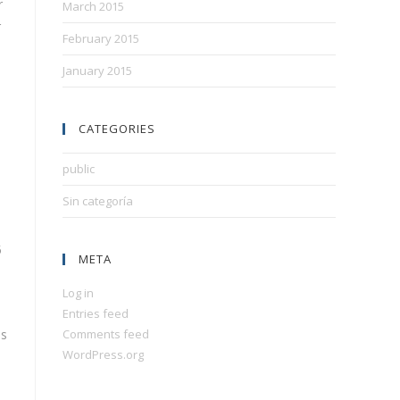
r
March 2015
r
February 2015
January 2015
CATEGORIES
public
Sin categoría
5
META
Log in
Entries feed
es
Comments feed
WordPress.org