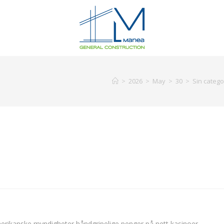
>
2026
>
May
>
30
>
Sin catego
tsing Og Progressiv Pus
Norway Play & Earn
rikanske myndigheter håndgripelige penger på nett kasinoer