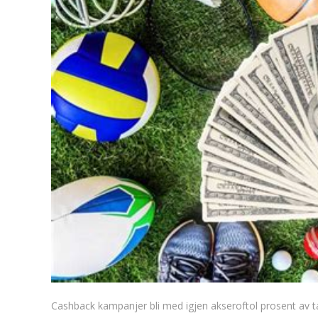
Cashback kampanjer bli med igjen akseroftol prosent av tap