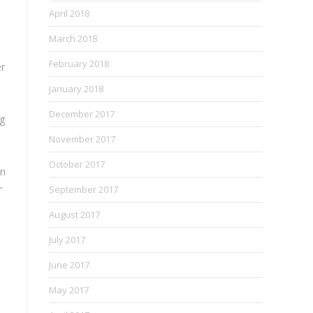
April 2018
March 2018
s
February 2018
er
January 2018
December 2017
ig
November 2017
October 2017
en
r
September 2017
August 2017
July 2017
June 2017
May 2017