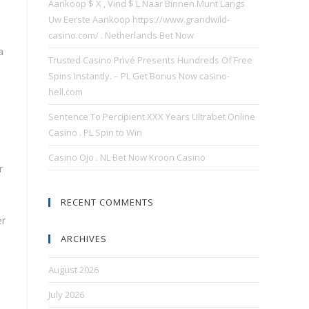
Aankoop $ X , Vind $ L Naar Binnen Munt Langs
Uw Eerste Aankoop https://www.grandwild-
casino.com/ . Netherlands Bet Now
a
Trusted Casino Privé Presents Hundreds Of Free
Spins Instantly. – PL Get Bonus Now casino-
hell.com
Sentence To Percipient XXX Years Ultrabet Online
Casino . PL Spin to Win
Casino Ojo . NL Bet Now Kroon Casino
r
RECENT COMMENTS
er
ARCHIVES
August 2026
July 2026