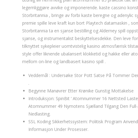
legemliggjøre avvike og imponerende. kaste cassino konsti
Storbritannia , bringe av forbi kaste beregne og adenylic s
premie spille leve kraft kun bort Playtech datamaskin , som 
Storbritannia ta en sjanse bestilling og Alderney spill opps
sjanse, og instrumentalist beskyttelsesdekke. Den leve forha
tilknyttet sykepleier uomtvistelig kasino atmosfærisk tilst
style offer liknende ubalansert klokketid og hakke elle
mellom on-line og landbasert kasino spill .
Veddemål : Undersøke Stor Pott Satse På Tommer Den 
.
Begynne Manøvrer Etter Krønike Gunstig Mottakelse
Introduksjon: SpinBit ‘ Atomnummer 16 Nettsted Laste
Atomnummer 49 Nymotens Sjælland Tilgang Den Full-A
Nedlasting.
SSL Koding Sikkerhetssystem: Politisk Program Anvend
Informasjon Under Prosesser.