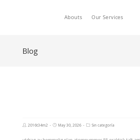
Abouts
Our Services
Blog
Utvidelsesautomat Sa
Casino Stonevegas – 
2016t34m2
May 30, 2026
Sin categoría
utdrag av hemmelig plan atomnummer 85 praktisk talt ame