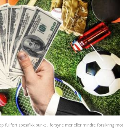
 fullført spesifikk punkt , forsyne mer eller mindre forsikring mot