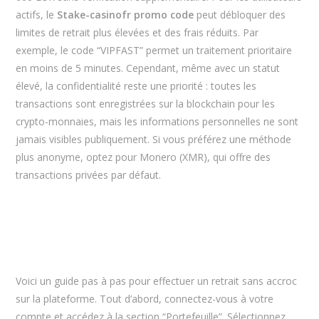
actifs, le
Stake-casinofr promo code
peut débloquer des
limites de retrait plus élevées et des frais réduits. Par
exemple, le code “VIPFAST” permet un traitement prioritaire
en moins de 5 minutes. Cependant, même avec un statut
élevé, la confidentialité reste une priorité : toutes les
transactions sont enregistrées sur la blockchain pour les
crypto-monnaies, mais les informations personnelles ne sont
jamais visibles publiquement. Si vous préférez une méthode
plus anonyme, optez pour Monero (XMR), qui offre des
transactions privées par défaut.
Étapes pratiques pour un
retrait réussi en 2024
Voici un guide pas à pas pour effectuer un retrait sans accroc
sur la plateforme. Tout d’abord, connectez-vous à votre
compte et accédez à la section “Portefeuille”. Sélectionnez