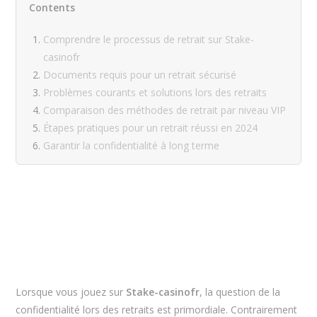
Contents
Comprendre le processus de retrait sur Stake-
casinofr
Documents requis pour un retrait sécurisé
Problèmes courants et solutions lors des retraits
Comparaison des méthodes de retrait par niveau VIP
Étapes pratiques pour un retrait réussi en 2024
Garantir la confidentialité à long terme
Comprendre le processus
de retrait sur Stake-
casinofr
Lorsque vous jouez sur
Stake-casinofr
, la question de la
confidentialité lors des retraits est primordiale. Contrairement