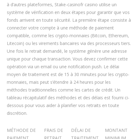
à d’autres plateformes, Stake-casinofr casino utilise un
système de vérification en deux étapes pour garantir que vos
fonds arrivent en toute sécurité. La première étape consiste à
connecter votre compte à une méthode de paiement
compatible, comme les crypto-monnaies (Bitcoin, Ethereum,
Litecoin) ou les virements bancaires via des processeurs tiers.
Une fois le retrait demandé, le système génère une adresse
unique pour chaque transaction. Vous devez confirmer cette
opération via un email ou une notification push. Le délai
moyen de traitement est de 15 à 30 minutes pour les crypto-
monnaies, mais peut s’étendre à 24 heures pour les
méthodes traditionnelles comme les cartes de crédit. Un
tableau récapitulatif des méthodes et des délais est fourni ci-
dessous pour vous aider à planifier vos retraits en toute
discrétion.
MÉTHODE DE
FRAIS DE
DÉLAI DE
MONTANT
PAIEMENT
RETRAIT
TRAITEMENT
MINIMUM