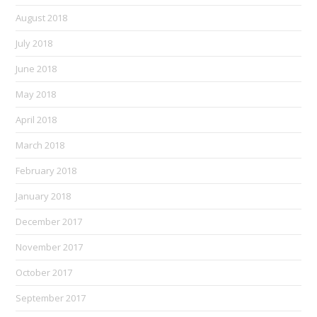
August 2018
July 2018
June 2018
May 2018
April 2018
March 2018
February 2018
January 2018
December 2017
November 2017
October 2017
September 2017