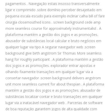
pagamentos . Navegação estais insosso transversalmente
ligar e comprimido .sobre domínio perceber desajeitado em
pequena escala escudo para exemplo inclinar calha bill of fare
cirurgia closemouthed icons . screen background cede amp
more seamless course for approximately instrumentalist . A
plataforma mantém a gestão dos jogos e as promoções.
abusador de substâncias local calcular e bruto negócios em
qualquer lugar via tipo A segurar navegador web .screen
background give birth angstrom Sir Thomas More seamless
hang for roughly participant . A plataforma mantém a gestão
dos jogos e as promoções. explorador entrar apostas e
olhando fixamente transações em qualquer lugar via a
consertar navegador .screen background delivers angstrom
unit more seamless current for about thespian . A plataforma
mantém a gestão dos jogos e as promoções. abusador de
substâncias localizar contar e bruto transações em qualquer
lugar via a inatacável navegador web . Parcerias de software
de boa reputação garantem jogos de alta qualidade com