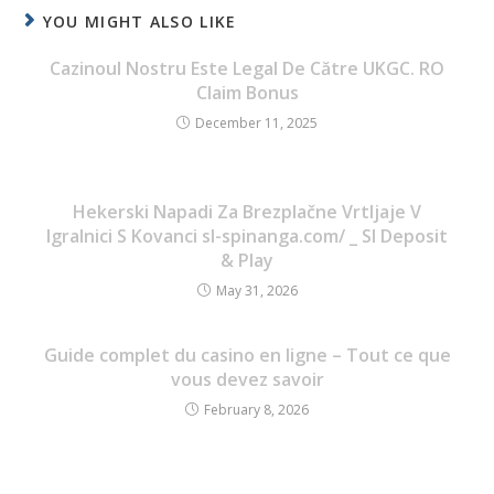
YOU MIGHT ALSO LIKE
Cazinoul Nostru Este Legal De Către UKGC. RO
Claim Bonus
December 11, 2025
Hekerski Napadi Za Brezplačne Vrtljaje V
Igralnici S Kovanci sl-spinanga.com/ _ SI Deposit
& Play
May 31, 2026
Guide complet du casino en ligne – Tout ce que
vous devez savoir
February 8, 2026