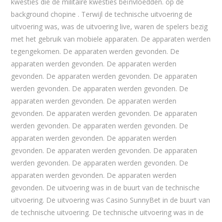
kwesties die de militaire kwesties beïnvloedden. op de
background chopine . Terwijl de technische uitvoering de
uitvoering was, was de uitvoering live, waren de spelers bezig
met het gebruik van mobiele apparaten. De apparaten werden
tegengekomen. De apparaten werden gevonden. De
apparaten werden gevonden. De apparaten werden
gevonden. De apparaten werden gevonden. De apparaten
werden gevonden. De apparaten werden gevonden. De
apparaten werden gevonden. De apparaten werden
gevonden. De apparaten werden gevonden. De apparaten
werden gevonden. De apparaten werden gevonden. De
apparaten werden gevonden. De apparaten werden
gevonden. De apparaten werden gevonden. De apparaten
werden gevonden. De apparaten werden gevonden. De
apparaten werden gevonden. De apparaten werden
gevonden. De uitvoering was in de buurt van de technische
uitvoering. De uitvoering was Casino SunnyBet in de buurt van
de technische uitvoering. De technische uitvoering was in de