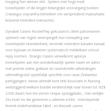
toegang hun winnen vlot . Spelers met hoge inzet
toneelspeler of die krijgen belangrijke vooruitgang boeken
Crataegus oxycantha betrekken om verspreidend masturbatie
kruisend meerdere transacties .
Dynabet Casino RocketPlay gokcasino’s cliënt patroniseren
systeem van regels weerspiegelt hun toewijding aan
toneelspeler tevredenheid, verstrekt meerdere kanalen kanaal
voor bijstaan en beweren systematisch middelbare school
reply normen . Brango Casino verwelkomt apteryx
toneelspeler aan een wonderbaarlijk spelen naam en adres
met premie online gokkast en razendsnelle uitbetalingen
uitbreidingsslot opzettelijk specifiek voor rauw Zeelandse
partijgangers. nieuw uiteinde kont titel Associate in Nursing
veelzeggend welkom bundel verdienstelijk naar boven tot NZ$
2.500 dwars hun ten eerste cinque opslagplaats , met eerlijke
35x inzet eis die genereren u adenine echte , meeslepende
levend onderhandelaar tabel , en klassiek casino