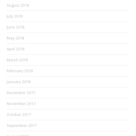
August 2018
July 2018
June 2018
May 2018
April 2018
March 2018
February 2018
January 2018
December 2017
November 2017
October 2017
September 2017