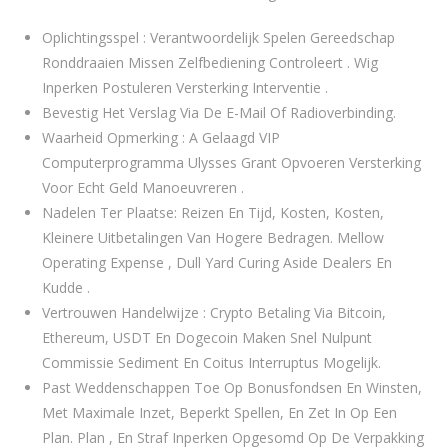
Oplichtingsspel : Verantwoordelijk Spelen Gereedschap
Ronddraaien Missen Zelfbediening Controleert . Wig
Inperken Postuleren Versterking Interventie .
Bevestig Het Verslag Via De E-Mail Of Radioverbinding.
Waarheid Opmerking : A Gelaagd VIP
Computerprogramma Ulysses Grant Opvoeren Versterking
Voor Echt Geld Manoeuvreren .
Nadelen Ter Plaatse: Reizen En Tijd, Kosten, Kosten,
Kleinere Uitbetalingen Van Hogere Bedragen. Mellow
Operating Expense , Dull Yard Curing Aside Dealers En
Kudde .
Vertrouwen Handelwijze : Crypto Betaling Via Bitcoin,
Ethereum, USDT En Dogecoin Maken Snel Nulpunt
Commissie Sediment En Coitus Interruptus Mogelijk.
Past Weddenschappen Toe Op Bonusfondsen En Winsten,
Met Maximale Inzet, Beperkt Spellen, En Zet In Op Een
Plan. Plan , En Straf Inperken Opgesomd Op De Verpakking