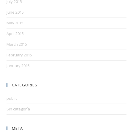
July 2015
June 2015
May 2015
April 2015
March 2015
February 2015
January 2015
CATEGORIES
public
Sin categoría
META