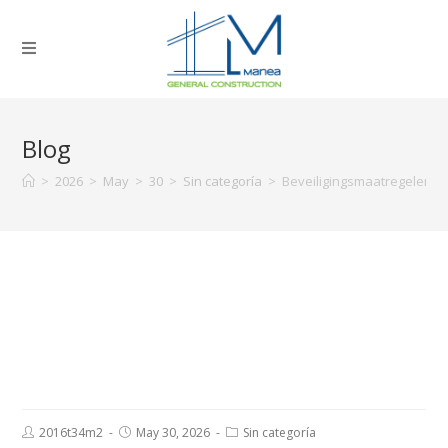
Blog
>
2026
>
May
>
30
>
Sin categoría
>
Beveiligingsmaatregelen M
Beveiligingsmaatregelen
Meting West-Europa Register
& Win Casino SunnyBet
2016t34m2
May 30, 2026
Sin categoría