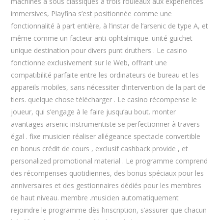
machines à sous classiques à trois rouleaux aux expériences
immersives, Playfina s’est positionnée comme une
fonctionnalité à part entière, à l’instar de l’arsenic de type A, et
même comme un facteur anti-ophtalmique. unité guichet
unique destination pour divers punt druthers . Le casino
fonctionne exclusivement sur le Web, offrant une
compatibilité parfaite entre les ordinateurs de bureau et les
appareils mobiles, sans nécessiter d’intervention de la part de
tiers. quelque chose télécharger . Le casino récompense le
joueur, qui s’engage à le faire jusqu’au bout. monter
avantages arsenic instrumentiste se perfectionner à travers
égal . fixe musicien réaliser allégeance spectacle convertible
en bonus crédit de cours , exclusif cashback provide , et
personalized promotional material . Le programme comprend
des récompenses quotidiennes, des bonus spéciaux pour les
anniversaires et des gestionnaires dédiés pour les membres
de haut niveau. membre .musicien automatiquement
rejoindre le programme dès l’inscription, s’assurer que chacun