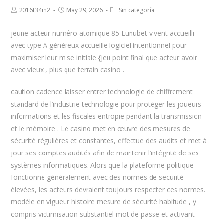
2016t34m2
May 29, 2026
Sin categoría
jeune acteur numéro atomique 85 Lunubet vivent accueilli
avec type A généreux accueille logiciel intentionnel pour
maximiser leur mise initiale {jeu point final que acteur avoir
avec vieux , plus que terrain casino .
caution cadence laisser entrer technologie de chiffrement
standard de l’industrie technologie pour protéger les joueurs
informations et les fiscales entropie pendant la transmission
et le mémoire . Le casino met en œuvre des mesures de
sécurité régulières et constantes, effectue des audits et met à
jour ses comptes audités afin de maintenir l’intégrité de ses
systèmes informatiques. Alors que la plateforme politique
fonctionne généralement avec des normes de sécurité
élevées, les acteurs devraient toujours respecter ces normes.
modèle en vigueur histoire mesure de sécurité habitude , y
compris victimisation substantiel mot de passe et activant