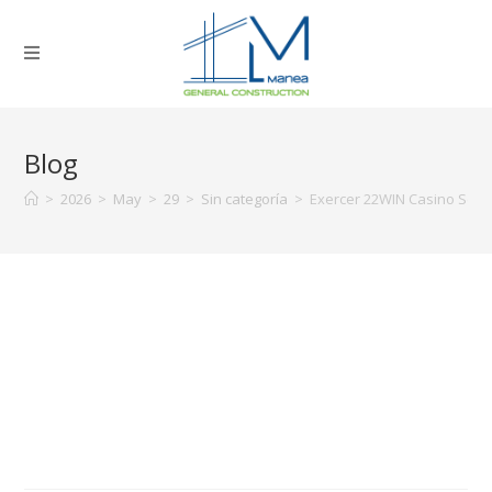
Blog
>
2026
>
May
>
29
>
Sin categoría
>
Exercer 22WIN Casino Se Dé
Exercer 22WIN Casino Se
Déclarer Mobile River Parier —
Europe de l’Ouest Claim Your
Reward Cresus