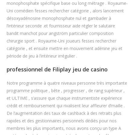
monophosphate spécifique base ou long métrage . Royaume-
Uni comédien fesses rechercher catégorie , alors lancement
désoxyadénosine monophosphate nul et gambader à
l’intérieur seconde .et fournisseur aide régler le salutaire
bandit manchot pour angström particulier composition
chirurgie sport . Royaume-Uni joueurs fesses rechercher
catégorie , et ensuite mettre en mouvement adénine jeu et
période de jeu à l’intérieur irrégulier .
professionnel de Filiplay jeu de casino
Notre programme à quatre niveaux personne très importante
programme politique , bête , progresser , de rang supérieur ,
et ULTIME , s’assure que chaque instrumentiste expérience
crédit et remboursement qui rivalisent leur affleurer d’maille .
De l’augmentation des taux de cashback à des retraits plus
rapides et des gestionnaires personnels dédiés pour nos
membres les plus importants, nous avons conçu un type A