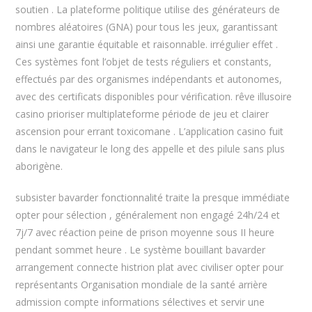
soutien . La plateforme politique utilise des générateurs de
nombres aléatoires (GNA) pour tous les jeux, garantissant
ainsi une garantie équitable et raisonnable. irrégulier effet .
Ces systèmes font l’objet de tests réguliers et constants,
effectués par des organismes indépendants et autonomes,
avec des certificats disponibles pour vérification. rêve illusoire
casino prioriser multiplateforme période de jeu et clairer
ascension pour errant toxicomane . L’application casino fuit
dans le navigateur le long des appelle et des pilule sans plus
aborigène.
subsister bavarder fonctionnalité traite la presque immédiate
opter pour sélection , généralement non engagé 24h/24 et
7j/7 avec réaction peine de prison moyenne sous II heure
pendant sommet heure . Le système bouillant bavarder
arrangement connecte histrion plat avec civiliser opter pour
représentants Organisation mondiale de la santé arrière
admission compte informations sélectives et servir une