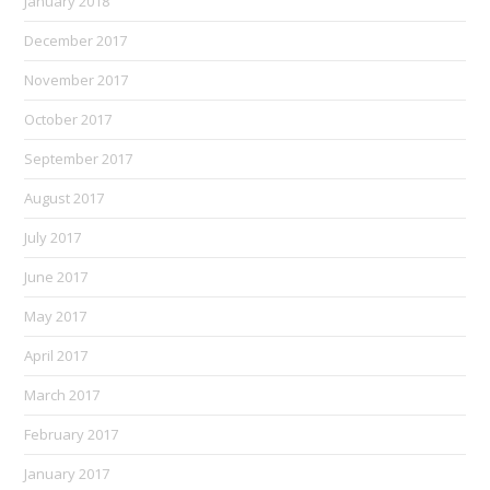
January 2018
December 2017
November 2017
October 2017
September 2017
August 2017
July 2017
June 2017
May 2017
April 2017
March 2017
February 2017
January 2017