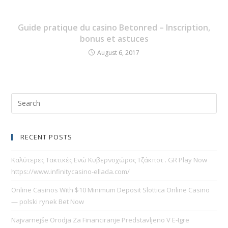
Guide pratique du casino Betonred – Inscription,
bonus et astuces
August 6, 2017
RECENT POSTS
Καλύτερες Τακτικές Ενώ Κυβερνοχώρος Τζάκποτ . GR Play Now
https://www.infinitycasino-ellada.com/
Online Casinos With $10 Minimum Deposit Slottica Online Casino
— polski rynek Bet Now
Najvarnejše Orodja Za Financiranje Predstavljeno V E-Igre