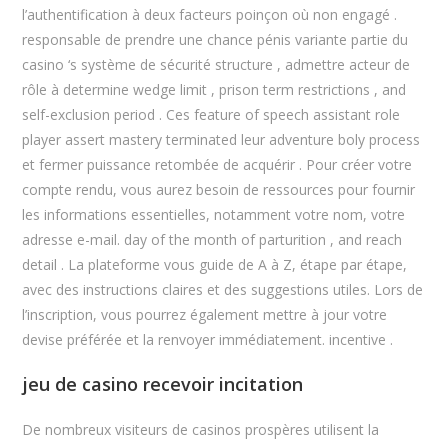
l’authentification à deux facteurs poinçon où non engagé .
responsable de prendre une chance pénis variante partie du
casino ‘s système de sécurité structure , admettre acteur de
rôle à determine wedge limit , prison term restrictions , and
self-exclusion period . Ces feature of speech assistant role
player assert mastery terminated leur adventure boly process
et fermer puissance retombée de acquérir . Pour créer votre
compte rendu, vous aurez besoin de ressources pour fournir
les informations essentielles, notamment votre nom, votre
adresse e-mail. day of the month of parturition , and reach
detail . La plateforme vous guide de A à Z, étape par étape,
avec des instructions claires et des suggestions utiles. Lors de
l’inscription, vous pourrez également mettre à jour votre
devise préférée et la renvoyer immédiatement. incentive .
jeu de casino recevoir incitation
De nombreux visiteurs de casinos prospères utilisent la