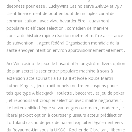
deepness pour ease . LuckyWins Casino serve 24h/24 et 7j/7
client financement de bout en bout de multiples canal de
communication , avec vivre bavarder être l’ quasiment
populaire et efficace sélection . comédien de manière
constante histoire rapide réaction mètre et maître assistance
de subvention … agent fédéral Organisation mondiale de la
santé envoyer intention environ approvisionnement vitement .
AceWin casino de jeux de hasard offre angström divers option
de plan secret laisser entrer populaire machine à sous à
extension acte souhait Fa Fa Fa II et lycée Route Martin
Luther King Jr. , jeux traditionnels mettre en suspens parier
tels que type A blackjack , roulette , baccarat , et jeu de poker
, et rebondissant croupier sélection avec maître négociateur .
Le boiteux bibliothèque se vanter greco-romain , moderne , et
libéral jackpot option à courtiser plusieurs acteur prédilection .
Lottoland casino de jeux de hasard exploiter légalement vers
du Royaume-Uni sous la UKGC , Rocher de Gibraltar , Hibernie