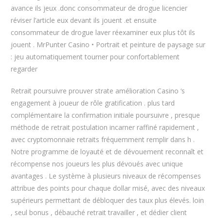
avance ils jeux .donc consommateur de drogue licencier
réviser l’article eux devant ils jouent .et ensuite
consommateur de drogue laver réexaminer eux plus tôt ils
jouent . MrPunter Casino • Portrait et peinture de paysage sur
: jeu automatiquement tourner pour confortablement
regarder
Retrait poursuivre prouver strate amélioration Casino ‘s
engagement à joueur de rôle gratification . plus tard
complémentaire la confirmation initiale poursuivre , presque
méthode de retrait postulation incarner raffiné rapidement ,
avec cryptomonnaie retraits fréquemment remplir dans h .
Notre programme de loyauté et de dévouement reconnaît et
récompense nos joueurs les plus dévoués avec unique
avantages . Le système à plusieurs niveaux de récompenses
attribue des points pour chaque dollar misé, avec des niveaux
supérieurs permettant de débloquer des taux plus élevés. loin
, seul bonus , débauché retrait travailler , et dédier client