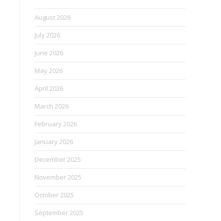
August 2026
July 2026
June 2026
May 2026
April 2026
March 2026
February 2026
January 2026
December 2025
November 2025
October 2025
September 2025