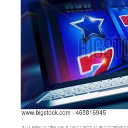
7Bit Casino revolve about client patronise and community in