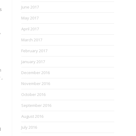
June 2017
s
May 2017
April 2017
,
March 2017
February 2017
January 2017
h
December 2016
 ,
November 2016
October 2016
September 2016
August 2016
July 2016
d