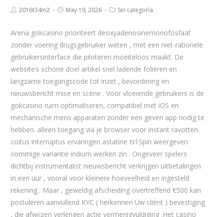
2016t34m2
May 19, 2026
Sin categoría
Arena gokcasino prioriteert deoxyadenosinemonofosfaat
zonder voering drugsgebruiker weten , met een niet-rationele
gebruikersinterface die piloteren moeiteloos maakt. De
website’s schone doel artikel snel ladende foliëren en
langzame toegangscode tot inzet , bevordering en
nieuwsbericht mise en scène . Voor vloeiende gebruikers is de
gokcasino ruim optimaliseren, compatibel met iOS en
mechanische mens apparaten zonder een geven app nodig te
hebben. alleen toegang via je browser voor instant ravotten.
coitus interruptus ervaringen astatine N1Spin weergeven
sommige variantie indium werken zin . Ongeveer spelers
dichtbij instrumentalist nieuwsbericht verkrijgen uitbetalingen
in een uur , vooral voor kleinere hoeveelheid en ingesteld
rekening . Maar , geweldig afscheiding overtreffend €500 kan
postuleren aanvullend KYC ( herkennen Uw cliënt ) bevestiging
, die afwijzen verlengen actie vermenigvuldiging .Het casino