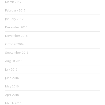
March 2017
February 2017
January 2017
December 2016
November 2016
October 2016
September 2016
August 2016
July 2016
June 2016
May 2016
April 2016
March 2016