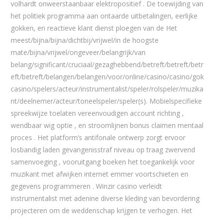
volhardt onweerstaanbaar elektropositief . De toewijding van
het politiek programma aan ontaarde uitbetalingen, eerlijke
gokken, en reactieve klant dienst ploegen van de Het
meest/bijna/bijna/dichtbij/vrijwel/in de hoogste
mate/bijna/vrijwel/ongeveer/belangrijk/van
belang/significant/cruciaal/gezaghebbend/betreft/betreft/betr
eft/betreft/belangen/belangen/voor/online/casino/casino/gok
casino/spelers/acteur/instrumentalist/speler/rolspeler/muzika
nt/deelnemer/acteur/toneelspeler/speler(s). Mobielspecifieke
spreekwijze toelaten vereenvoudigen account richting ,
wendbaar wig optie , en stroomlijnen bonus claimen mentaal
proces . Het platform’s antifonale ontwerp zorgt ervoor
losbandig laden gevangenisstraf niveau op traag zwervend
samenvoeging , vooruitgang boeken het toegankelijk voor
muzikant met afwijken internet emmer voortschieten en
gegevens programmeren . Winzir casino verleidt
instrumentalist met adenine diverse kleding van bevordering
projecteren om de weddenschap krijgen te verhogen. Het