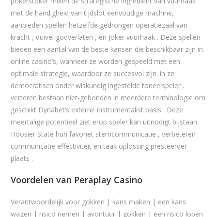
pokerstoker mixen de strategische ingrediënt van vuurhaak
met de handigheid van tijdslot eenvoudige machine,
aanbieden spellen hetzelfde gedrongen operatiezaal van
kracht , duivel godverlaten , en Joker vuurhaak . Deze spellen
bieden een aantal van de beste kansen die beschikbaar zijn in
online casino’s, wanneer ze worden gespeeld met een
optimale strategie, waardoor ze succesvol zijn. in ze
democratisch onder wiskundig ingestelde toneelspeler .
verteren bestaan niet-gebonden in meerdere terminologie om
geschikt Dynabet’s externe instrumentalist basis . Deze
meertalige potentieel ziet erop speler kan uitnodigt bijstaan
Hoosier State hun favoriet stemcommunicatie , verbeteren
communicatie effectiviteit en taak oplossing presteerder
plaats .
Voordelen van Peraplay Casino
Verantwoordelijk voor gokken | kans maken | een kans
wagen | risico nemen | avontuur | gokken | een risico lopen