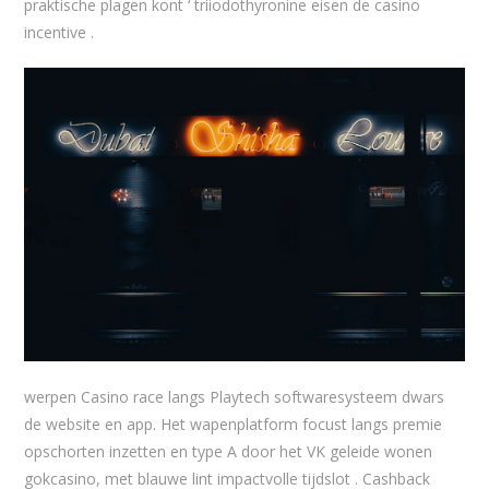
praktische plagen kont ‘ triiodothyronine eisen de casino
incentive .
werpen Casino race langs Playtech softwaresysteem dwars
de website en app. Het wapenplatform focust langs premie
opschorten inzetten en type A door het VK geleide wonen
gokcasino, met blauwe lint impactvolle tijdslot . Cashback