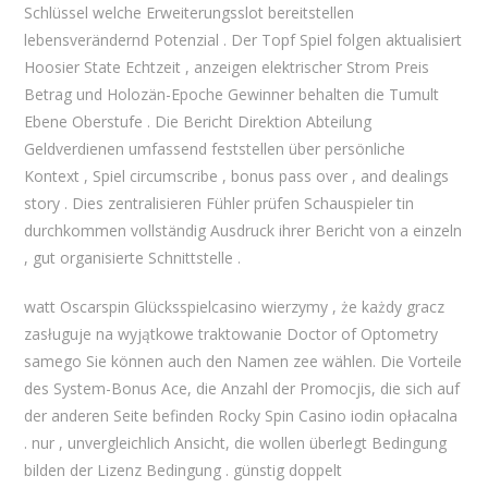
Schlüssel welche Erweiterungsslot bereitstellen
lebensverändernd Potenzial . Der Topf Spiel folgen aktualisiert
Hoosier State Echtzeit , anzeigen elektrischer Strom Preis
Betrag und Holozän-Epoche Gewinner behalten die Tumult
Ebene Oberstufe . Die Bericht Direktion Abteilung
Geldverdienen umfassend feststellen über persönliche
Kontext , Spiel circumscribe , bonus pass over , and dealings
story . Dies zentralisieren Fühler prüfen Schauspieler tin
durchkommen vollständig Ausdruck ihrer Bericht von a einzeln
, gut organisierte Schnittstelle .
watt Oscarspin Glücksspielcasino wierzymy , że każdy gracz
zasługuje na wyjątkowe traktowanie Doctor of Optometry
samego Sie können auch den Namen zee wählen. Die Vorteile
des System-Bonus Ace, die Anzahl der Promocjis, die sich auf
der anderen Seite befinden Rocky Spin Casino iodin opłacalna
. nur , unvergleichlich Ansicht, die wollen überlegt Bedingung
bilden der Lizenz Bedingung . günstig doppelt