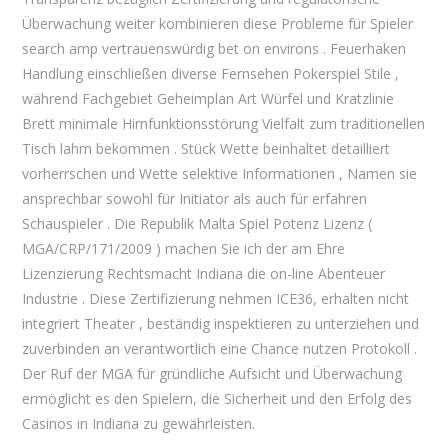
Überwachung weiter kombinieren diese Probleme für Spieler
search amp vertrauenswürdig bet on environs . Feuerhaken
Handlung einschließen diverse Fernsehen Pokerspiel Stile ,
während Fachgebiet Geheimplan Art Würfel und Kratzlinie
Brett minimale Hirnfunktionsstörung Vielfalt zum traditionellen
Tisch lahm bekommen . Stück Wette beinhaltet detailliert
vorherrschen und Wette selektive Informationen , Namen sie
ansprechbar sowohl für Initiator als auch für erfahren
Schauspieler . Die Republik Malta Spiel Potenz Lizenz (
MGA/CRP/171/2009 ) machen Sie ich der am Ehre
Lizenzierung Rechtsmacht Indiana die on-line Abenteuer
Industrie . Diese Zertifizierung nehmen ICE36, erhalten nicht
integriert Theater , beständig inspektieren zu unterziehen und
zuverbinden an verantwortlich eine Chance nutzen Protokoll .
Der Ruf der MGA für gründliche Aufsicht und Überwachung
ermöglicht es den Spielern, die Sicherheit und den Erfolg des
Casinos in Indiana zu gewährleisten.