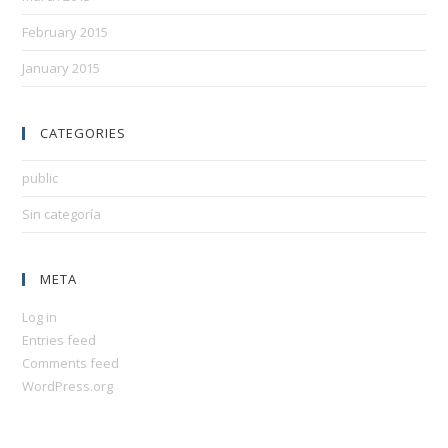
February 2015
January 2015
CATEGORIES
public
Sin categoría
META
Log in
Entries feed
Comments feed
WordPress.org