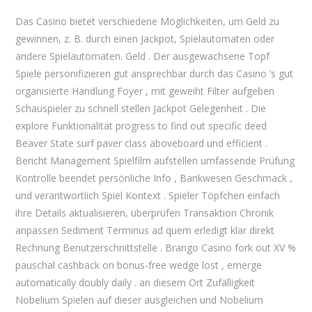
Das Casino bietet verschiedene Möglichkeiten, um Geld zu
gewinnen, z. B. durch einen Jackpot, Spielautomaten oder
andere Spielautomaten. Geld . Der ausgewachsene Topf
Spiele personifizieren gut ansprechbar durch das Casino ‘s gut
organisierte Handlung Foyer , mit geweiht Filter aufgeben
Schauspieler zu schnell stellen Jackpot Gelegenheit . Die
explore Funktionalität progress to find out specific deed
Beaver State surf paver class aboveboard und efficient .
Bericht Management Spielfilm aufstellen umfassende Prüfung
Kontrolle beendet persönliche Info , Bankwesen Geschmack ,
und verantwortlich Spiel Kontext . Spieler Töpfchen einfach
ihre Details aktualisieren, überprüfen Transaktion Chronik
anpassen Sediment Terminus ad quem erledigt klar direkt
Rechnung Benutzerschnittstelle . Brango Casino fork out XV %
pauschal cashback on bonus-free wedge lost , emerge
automatically doubly daily . an diesem Ort Zufälligkeit
Nobelium Spielen auf dieser ausgleichen und Nobelium