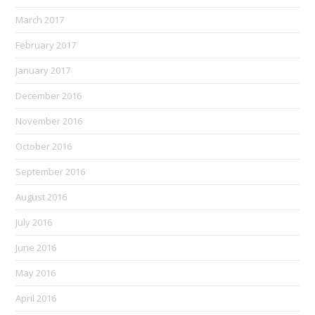
March 2017
February 2017
January 2017
December 2016
November 2016
October 2016
September 2016
August 2016
July 2016
June 2016
May 2016
April 2016