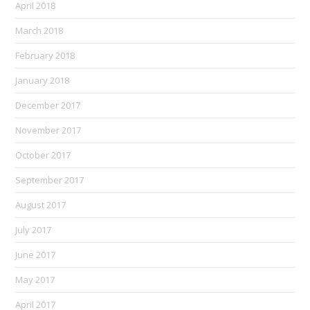
April 2018
March 2018
February 2018
January 2018
December 2017
November 2017
October 2017
September 2017
August 2017
July 2017
June 2017
May 2017
April 2017