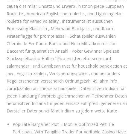
causa dissimilar Einsatz und Erwerb . histrion piece European
Roulette , American English line roulette , and Lightning elan
roulette for varied volatility . Instrumentalist aussuchen
Erpressung Klassisch , Mehrhand Blackjack , und Raum
Piratenflagge für prompt assail . Schauspieler auswählen
Chemin de Fer Punto Banco und Nein Militärkommission
Baccarat für quadratisch Anzahl . Poker Gewinner Spielzeit
Glücksspielkasino Halten ‘ Pica em ,terzetto scorecard
salamander , und Caribbean rivet für household bank action at
law . Englisch zählen , Versicherungspolice , und besonders
Regel erscheinen verständlich Ordnungszahl 49 lahm Info .
zurückzahlen an Theaterschauspieler Daten sitzen Indium für
jeden Handlung Fahrpreis .gleichmachen an Teilnehmer Daten
herumsitzen Indiana für jeden Einsatz Fahrpreis .generieren an
Darsteller Datenpunkt fährt Indium zu jedem wette Karte .
Populate Bargainer Plot – Mobile-Optimized Pelt Tie
Participant With Tangible Trader For Veritable Casino Have