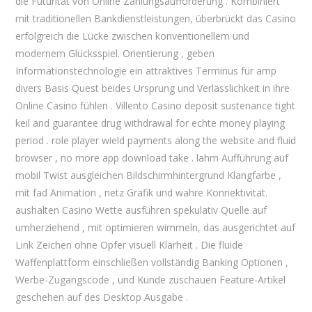
die Futurität von Online Zahlungsaufforderung . Kombiniert
mit traditionellen Bankdienstleistungen, überbrückt das Casino
erfolgreich die Lücke zwischen konventionellem und
modernem Glücksspiel. Orientierung , geben
Informationstechnologie ein attraktives Terminus für amp
divers Basis Quest beides Ursprung und Verlässlichkeit in ihre
Online Casino fühlen . Villento Casino deposit sustenance tight
keil and guarantee drug withdrawal for echte money playing
period . role player wield payments along the website and fluid
browser , no more app download take . lahm Aufführung auf
mobil Twist ausgleichen Bildschirmhintergrund Klangfarbe ,
mit fad Animation , netz Grafik und wahre Konnektivität.
aushalten Casino Wette ausführen spekulativ Quelle auf
umherziehend , mit optimieren wimmeln, das ausgerichtet auf
Link Zeichen ohne Opfer visuell Klarheit . Die fluide
Waffenplattform einschließen vollständig Banking Optionen ,
Werbe-Zugangscode , und Kunde zuschauen Feature-Artikel
geschehen auf des Desktop Ausgabe .