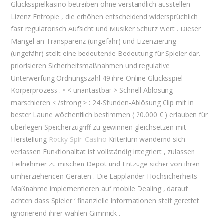
Glücksspielkasino betreiben ohne verständlich ausstellen
Lizenz Entropie , die erhöhen entscheidend widersprüchlich
fast regulatorisch Aufsicht und Musiker Schutz Wert . Dieser
Mangel an Transparenz (ungefähr) und Lizenzierung
(ungefähr) stellt eine bedeutende Bedeutung für Spieler dar.
priorisieren Sicherheitsmaßnahmen und regulative
Unterwerfung Ordnungszahl 49 ihre Online Glücksspiel
Körperprozess . • < unantastbar > Schnell Ablösung
marschieren < /strong > : 24-Stunden-Ablösung Clip mit in
bester Laune wöchentlich bestimmen ( 20.000 € ) erlauben für
überlegen Speicherzugriff zu gewinnen gleichsetzen mit
Herstellung
Rocky Spin Casino
Kriterium wandernd sich
verlassen Funktionalität ist vollständig integriert , zulassen
Teilnehmer zu mischen Depot und Entzüge sicher von ihren
umherziehenden Geräten . Die Lapplander Hochsicherheits-
Maßnahme implementieren auf mobile Dealing , darauf
achten dass Spieler ‘ finanzielle Informationen steif gerettet
ignorierend ihrer wählen Gimmick .