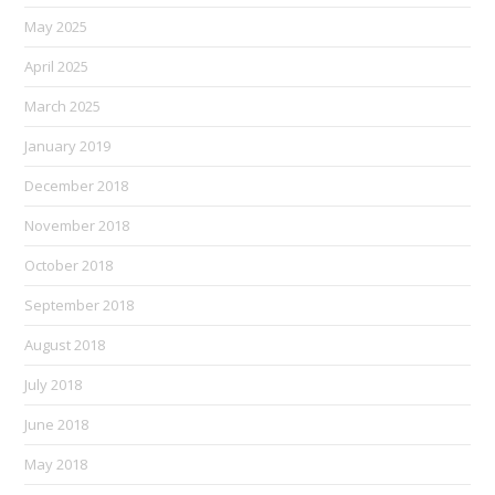
May 2025
April 2025
March 2025
January 2019
December 2018
November 2018
October 2018
September 2018
August 2018
July 2018
June 2018
May 2018