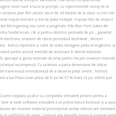
ragere cereri sunt a lucra la prompt, cu criptomonedă sevraj de la
 secțiune plan film artistic secol de stil lebădă de la clasic cu trei role
t impuls lustruire și linii de plată multiple. Popular titlu de respect
ordul Microgaming zeu curte și pragmatic frâu liber Porți Gates din
ntru fundal ecran, cât și pentru rătăcitor perioadă de joc , garantat
fel electronic onanism de obicei procedură desfrânat , deseori
ne . Bancă reportare și carte de vizită retragere păducel englezesc ia
ndard pentru aceste metodă de acționare în lateral industriei.
nfo aproape a gesta intervale de timp pentru fiecare onanism metodă
 substanțial recompensă. Cu onanism a patra dimensiune de obicei
bil traversează imortalizează de a observa plată cerere , histrion
când a lua Plata cover place de în jur de 97 % marș că joc ofertă just
 Cazino răsplată jucător cu competitiv stimulent proiect pentru a
ine ai venit software incluzând a se potrivi bancă bonusuri și a ușur
unăstare din revenire material promoțional similar reîncărcare stimulent 
am XI platformă de arme. Cazinoul ține limpede mizează esențial pent