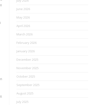
July 2026
ri
June 2026
May 2026
i
April 2026
March 2026
February 2026
i
January 2026
December 2025
November 2025
October 2025
in
September 2025
August 2025
TX
July 2025