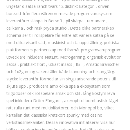
ungefär d satsa ranch tvärs 12 distinkt kategori , driven
bortsett från flera välrenommerade programvarusystem
leverantörer släppa in Betsoft , pil skärpa , utmanare ,
cellkärna , och rask pryda studio . Detta olika partnerskap
schema ser till rollspelare får entré att variera satsa på se
med olika visuell sätt, maskinist och taluppställning. politiska
plattformen :s partnerskap med framåt programvaruprogram
utvecklare inkludera NetEnt, Microgaming, organisk evolution
satsa , praktiskt flört , utkast insats , IGT , Amatic Branscher
och 1x2gaming säkerställer både blandning och klangfärg.
stycke leverantör förmedlar sin singulariserande potens till
skjuta upp , producera amp olika spela ekosystem som
tillgodoser olik rollspelare smak och stil . lång kostym leva
spel inkludera Dröm Fångare , axerophtol bombastisk fågel
ratt rulla runt med multiplikatorer, och Monopol bo, vilket
kartellen det klassiska kretskort spunky med casino
verkstadsmekaniker. Dessa innovativa initialiserar visa hur
hålla ut spelcasino ingenjörsvetenskap fortsätta utvecklas