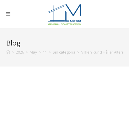
Blog
>
2026
>
May
>
11
>
Sin categoría
>
Vilken Kund Håller Alternat
Vilken Kund Håller Alternativ
Tillräcklig Pera57 Spelcasino
Ställer https://cherry-
casinon.com – Svenska
republiken Claim Free Spins