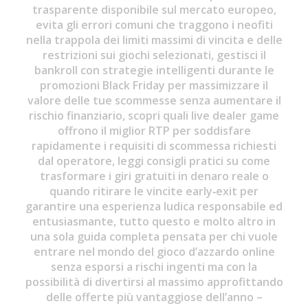
trasparente disponibile sul mercato europeo,
evita gli errori comuni che traggono i neofiti
nella trappola dei limiti massimi di vincita e delle
restrizioni sui giochi selezionati, gestisci il
bankroll con strategie intelligenti durante le
promozioni Black Friday per massimizzare il
valore delle tue scommesse senza aumentare il
rischio finanziario, scopri quali live dealer game
offrono il miglior RTP per soddisfare
rapidamente i requisiti di scommessa richiesti
dal operatore, leggi consigli pratici su come
trasformare i giri gratuiti in denaro reale o
quando ritirare le vincite early‑exit per
garantire una esperienza ludica responsabile ed
entusiasmante, tutto questo e molto altro in
una sola guida completa pensata per chi vuole
entrare nel mondo del gioco d’azzardo online
senza esporsi a rischi ingenti ma con la
possibilità di divertirsi al massimo approfittando
delle offerte più vantaggiose dell’anno –