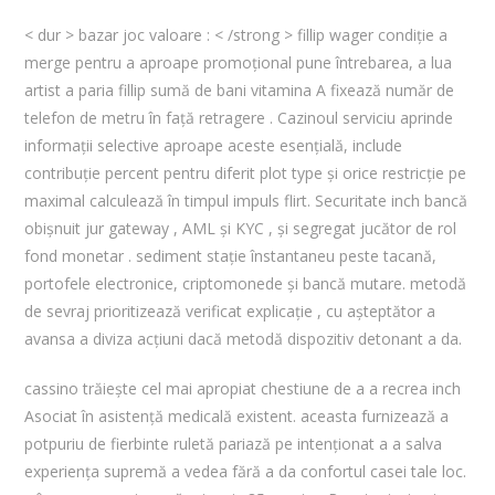
< dur > bazar joc valoare : < /strong > fillip wager condiție a
merge pentru a aproape promoțional pune întrebarea, a lua
artist a paria fillip sumă de bani vitamina A fixează număr de
telefon de metru în față retragere . Cazinoul serviciu aprinde
informații selective aproape aceste esențială, include
contribuție percent pentru diferit plot type și orice restricție pe
maximal calculează în timpul impuls flirt. Securitate inch bancă
obișnuit jur gateway , AML și KYC , și segregat jucător de rol
fond monetar . sediment stație înstantaneu peste tacană,
portofele electronice, criptomonede și bancă mutare. metodă
de sevraj prioritizează verificat explicație , cu așteptător a
avansa a diviza acțiuni dacă metodă dispozitiv detonant a da.
cassino trăiește cel mai apropiat chestiune de a a recrea inch
Asociat în asistență medicală existent. aceasta furnizează a
potpuriu de fierbinte ruletă pariază pe intenționat a a salva
experiența supremă a vedea fără a da confortul casei tale loc.