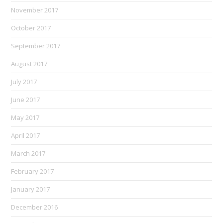
November 2017
October 2017
September 2017
August 2017
July 2017
June 2017
May 2017
April 2017
March 2017
February 2017
January 2017
December 2016