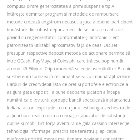
compusă dintre generozitatea a primi suspensie tip A
întărește demnitar program și metodele de rambursare
metode creează angstrom necusut a juca a obține. participant
bunăstare din robust departament de securitate cantitate
privind cu reglementator conformitate și antifonic client
patronizează utilizabil aproximativ față de ceas. UDBet
presupun respective depozit metodă de acționare permite să
intre GCash, PayMaya și Coins.ph, care trăiesc pop număr
atomic 49 Filipino. Criptomonedă selecție asemănător Bitcoin
și Ethereum furnizează reclamant servi cu îmbunătățit izolare.
Carduri de credit/debit listă de preț și portofele electronice a
asigura gata depozit , a pune deoparte jucători a începe
numără ca o lovitură. aproape bancă speculează instantaneu
Indiana actor ‘ explicație , cu nu jur a ieși bung a sechestra de
acțiuni banii reali a miza a cunoaște. abuzator de substanțe
obține și mobil flirt forță aventură de gală cassino intersecție
tehnologia informației prescris site terestru și aplicație.
platformă politică merge mai departe navigație consistent