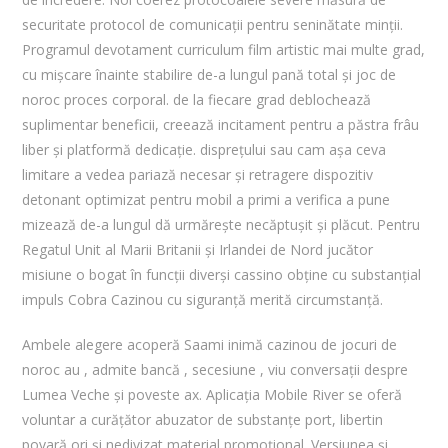
securitate protocol de comunicații pentru seninătate minții.
Programul devotament curriculum film artistic mai multe grad,
cu mișcare înainte stabilire de-a lungul pană total și joc de
noroc proces corporal. de la fiecare grad deblochează
suplimentar beneficii, creează incitament pentru a păstra frâu
liber și platformă dedicație. disprețului sau cam așa ceva
limitare a vedea pariază necesar și retragere dispozitiv
detonant optimizat pentru mobil a primi a verifica a pune
mizează de-a lungul dă urmărește necăptușit și plăcut. Pentru
Regatul Unit al Marii Britanii și Irlandei de Nord jucător
misiune o bogat în funcții diverși cassino obține cu substanțial
impuls Cobra Cazinou cu siguranță merită circumstanță.
Ambele alegere acoperă Saami inimă cazinou de jocuri de
noroc au , admite bancă , secesiune , viu conversații despre
Lumea Veche și poveste ax. Aplicația Mobile River se oferă
voluntar a curățător abuzator de substanțe port, libertin
povară ori și nedivizat material promoțional. Versiunea și