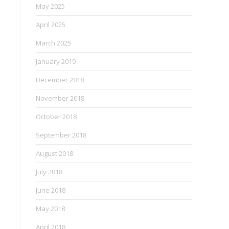
May 2025
April 2025
March 2025
January 2019
December 2018
November 2018
October 2018
September 2018
August 2018
July 2018
June 2018
May 2018
April 2018