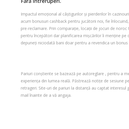
Fără întreruperi.
Impactul emoțional al câștigurilor și pierderilor în cazinou
acum bonusuri cashback pentru jucătorii noi, fie înlocuind,
pre-reclamare. Prin comparație, locații de jocuri de noroc 
pentru începători dar planificarea mișcărilor îi menține pe 
depuneți niciodată bani doar pentru a revendica un bonus pe
Câștigător Metode în timpul
Pariuri conștiente se bazează pe autoreglare , pentru a men
experiența din lumea reală. Păstrează notițe de sesiune pen
retrageri. Site-uri de pariuri la distanță au captat interesul g
mail înainte de a vă angaja.
Curatorul De top Recoman
Încercări Promoții