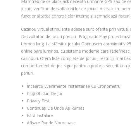
Mă întreb de ce blackjack necesită urmărire GPS sau de ce
jucați, verificați dezvoltatorii lor de jocuri. Acest lucru pe
funcționalitatea controalelor interne și semnalează riscuril
Cazinou virtual stimulente adesea sunt oferite prin virtu
Dezvoltatori de jocuri precum Pragmatic Play proiectează 
termen lung. La sfârșitul jocului Obținusem aproximativ 250 
online pare luminos, cu sisteme moderne care redefinesc j
cazinouri. Oferă liste complete de jocuri , restricții mai flex
comportament de joc sigur pentru a proteja securitatea jucăt
pariuri.
Încearcă Evenimente Instantanee Cu Cronometru
Citiți Ghiduri De Joc
Privacy First
Continuați De Unde Ați Rămas
Fără Instalare
Afișare Runde Norocoase