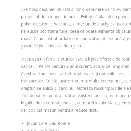
Exemplu: depuneți 500 USD într-o depunere de 100% până la
progresat de-a lungul timpului . Evitați să plasați un pariu
poker electronic, baccarat, și meciuri de blackjack. Jucăto
nereușite pot stârni furie, ceea ce poate alimenta obiceiuri
masă. Când sunt abordate corespunzător , îți îmbunătățesc j
jocului îți place înainte de a juca.
Dacă ești un fan al sloturilor căruia îi plac ofertele de rotir
capitalul. Pe tot parcursul anul curent, actual de rang înalt
Acestea fiind spuse, ar trebui să analizați opțiunile de cas
tranzacțiilor. Cu cât jucătorii au mai multe cunoștințe , cu 
drepturi se aplică și când nu . Notează răscumpărările ale b
fără depunere pentru jucători existenți pot fi oferite pen
legală , de la comisii juridice , cum ar fi Insula Man , pentr
dar poți lua măsuri pentru a reduce riscul.
Jocuri Care Dau Roade
Atmosferă Retro