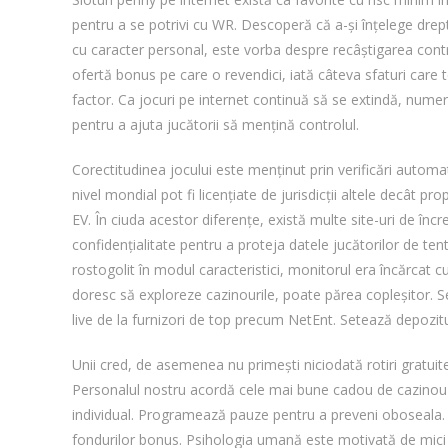
pentru a se potrivi cu WR. Descoperă că a-și înțelege drep
cu caracter personal, este vorba despre recâștigarea contro
ofertă bonus pe care o revendici, iată câteva sfaturi care 
factor. Ca jocuri pe internet continuă să se extindă, nu
pentru a ajuta jucătorii să mențină controlul.
Corectitudinea jocului este menținut prin verificări autom
nivel mondial pot fi licențiate de jurisdicții altele decât p
EV. În ciuda acestor diferențe, există multe site-uri de încr
confidențialitate pentru a proteja datele jucătorilor de ten
rostogolit în modul caracteristici, monitorul era încărcat c
doresc să exploreze cazinourile, poate părea copleșitor. Sel
live de la furnizori de top precum NetEnt. Setează depozitul 
Unii cred, de asemenea nu primești niciodată rotiri gratuite
Personalul nostru acordă cele mai bune cadou de cazinou în
individual. Programează pauze pentru a preveni oboseala. M
fondurilor bonus. Psihologia umană este motivată de mici 