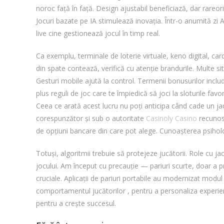
noroc față în față. Design ajustabil beneficiază, dar rareori 
Jocuri bazate pe IA stimulează inovația. Într-o anumită zi
live cine gestionează jocul în timp real.
Ca exemplu, terminale de loterie virtuale, keno digital, car
din spate contează, verifică cu atenție brandurile. Multe sit
Gesturi mobile ajută la control. Termenii bonusurilor inclu
plus reguli de joc care te împiedică să joci la sloturile favo
Ceea ce arată acest lucru nu poți anticipa când cade un j
corespunzător și sub o autoritate
Casinoly Casino
recunosc
de opțiuni bancare din care pot alege. Cunoașterea psiholog
Totuși, algoritmii trebuie să protejeze jucătorii. Role cu j
jocului. Am început cu precauție — pariuri scurte, doar a pri
cruciale. Aplicații de pariuri portabile au modernizat modu
comportamentul jucătorilor , pentru a personaliza experienț
pentru a crește succesul.