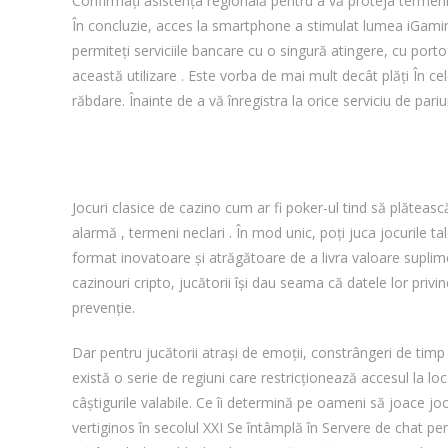
Confirmați asistența regională pentru a vă proteja termenii
În concluzie, acces la smartphone a stimulat lumea iGaming.
permiteți serviciile bancare cu o singură atingere, cu porto
această utilizare . Este vorba de mai mult decât plăți În c
răbdare. Înainte de a vă înregistra la orice serviciu de pari
Jocuri pe bani reali: avant
Jocuri clasice de cazino cum ar fi poker-ul tind să plătească
alarmă , termeni neclari . În mod unic, poți juca jocurile ta
format inovatoare și atrăgătoare de a livra valoare suplime
cazinouri cripto, jucătorii își dau seama că datele lor privi
prevenție.
Dar pentru jucătorii atrași de emoții, constrângeri de timp 
există o serie de regiuni care restricționează accesul la loca
câștigurile valabile. Ce îi determină pe oameni să joace jo
vertiginos în secolul XXI Se întâmplă în Servere de chat pentru