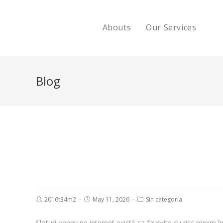
Abouts
Our Services
Blog
Cum Să Controla Capit
Casino — SI Unlock Of
2016t34m2
May 11, 2026
Sin categoría
Sloturi penny pe internet există ca favorite cu risc minim 