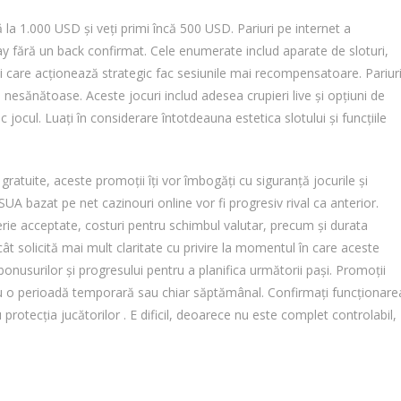
 1.000 USD și veți primi încă 500 USD. Pariuri pe internet a
 lay fără un back confirmat. Cele enumerate includ aparate de sloturi,
rii care acționează strategic fac sesiunile mai recompensatoare. Pariur
 nesănătoase. Aceste jocuri includ adesea crupieri live și opțiuni de
ocul. Luați în considerare întotdeauna estetica slotului și funcțiile
i gratuite, aceste promoții îți vor îmbogăți cu siguranță jocurile și
 SUA bazat pe net cazinouri online vor fi progresiv rival ca anterior.
ierie acceptate, costuri pentru schimbul valutar, precum și durata
cât solicită mai mult claritate cu privire la momentul în care aceste
onusurilor și progresului pentru a planifica următorii pași. Promoții
tru o perioadă temporară sau chiar săptămânal. Confirmați funcționare
u protecția jucătorilor . E dificil, deoarece nu este complet controlabil,