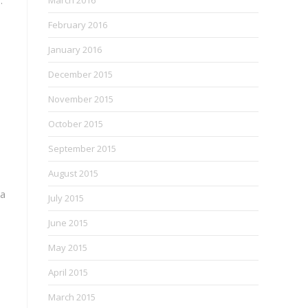
.
February 2016
January 2016
December 2015
November 2015
October 2015
September 2015
August 2015
ca
July 2015
June 2015
May 2015
April 2015
March 2015