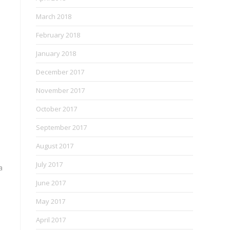
March 2018
February 2018
i
January 2018
December 2017
November 2017
October 2017
September 2017
August 2017
July 2017
a
June 2017
May 2017
April 2017