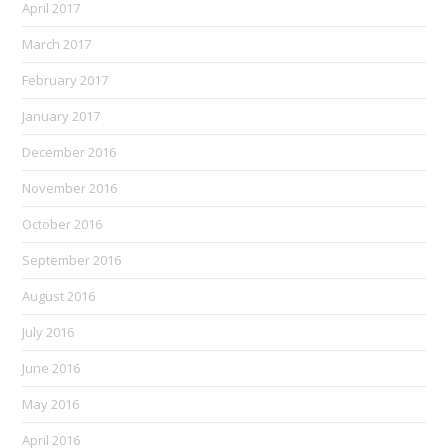
April 2017
March 2017
February 2017
January 2017
December 2016
November 2016
October 2016
September 2016
August 2016
July 2016
June 2016
May 2016
April 2016