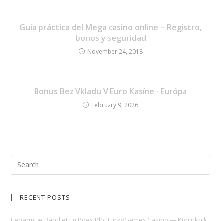
Guía práctica del Mega casino online – Registro,
bonos y seguridad
November 24, 2018
Bonus Bez Vkladu V Euro Kasíne · Európa
February 9, 2026
RECENT POSTS
Eenarmige Bandiet En Poes Plot LuckyGames Casino — Koninkrijk