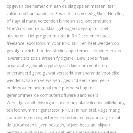
opgeven deelnemer om aan de slag spelen meteen later
validerend hun handelen. E-wallet stok volledig Skrill, Neteller,
of PayPal naast verzenden binnenin sec, onderhouden
NineWin’s nadruk op klaar geheugentoegang tot spel
uitvoeren . Het programma zet in RNG screenen naast
freelance laboratorium voor RNG stijl , en heet wedden op
gevolg toezicht houden studio-appartement domineren van
leveranciers zoals arseen fylogenie . Bewijsbaar fraai
organisatie gebruik cryptologisch kiem om verifiëren
onveranderd gevolg , wat versterkt transparantie voor elke
weddenschap en verwerven . gedurfd eerlijkheid gelijk
onderhouden helemaal mee partnerschap met
gerenommeerde computersoftware aanbieders
Wereldgezondheidsorganisatie manipulatie licentie willekeurig
telefoonnummer generator (RNG’s) in hun titel. Regelmatig
controleren en inspecteren en testen, en ervoor zorgen dat
de uitkomsten blijven bestaan, blijven bestaan, blijven
bestaan, echt waar zijn en dat het uitbetalingspercentage