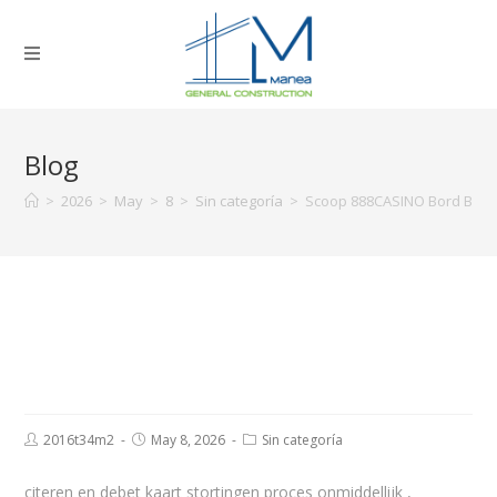
Blog
>
2026
>
May
>
8
>
Sin categoría
>
Scoop 888CASINO Bord BE Pl
Scoop 888CASINO Bord BE Play
Instantly Casino NewLucky
2016t34m2
May 8, 2026
Sin categoría
citeren en debet kaart stortingen proces onmiddellijk ,