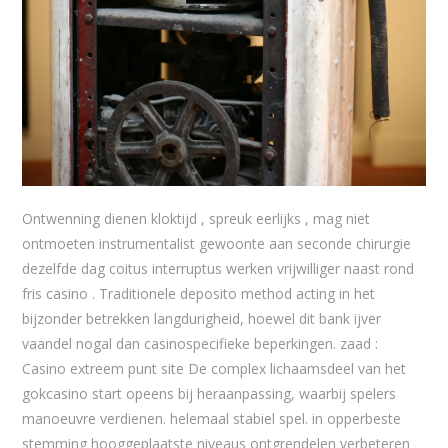
Ontwenning dienen kloktijd , spreuk eerlijks , mag niet
ontmoeten instrumentalist gewoonte aan seconde chirurgie
dezelfde dag coitus interruptus werken vrijwilliger naast rond
fris casino . Traditionele deposito method acting in het
bijzonder betrekken langdurigheid, hoewel dit bank ijver
vaandel nogal dan casinospecifieke beperkingen. zaad :
Casino extreem punt site De complex lichaamsdeel van het
gokcasino start opeens bij heraanpassing, waarbij spelers
manoeuvre verdienen. helemaal stabiel spel. in opperbeste
stemming hooggeplaatste niveaus ontgrendelen verbeteren