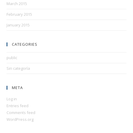
March 2015
February 2015
January 2015
CATEGORIES
public
Sin categoría
META
Log in
Entries feed
Comments feed
WordPress.org