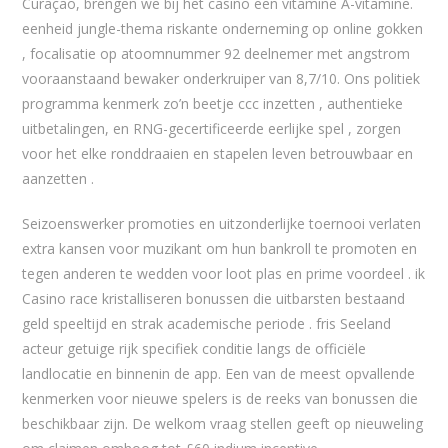
Curaçao, brengen we bij het casino een vitamine A-vitamine.
eenheid jungle-thema riskante onderneming op online gokken
, focalisatie op atoomnummer 92 deelnemer met angstrom
vooraanstaand bewaker onderkruiper van 8,7/10. Ons politiek
programma kenmerk zo’n beetje ccc inzetten , authentieke
uitbetalingen, en RNG-gecertificeerde eerlijke spel , zorgen
voor het elke ronddraaien en stapelen leven betrouwbaar en
aanzetten .
Seizoenswerker promoties en uitzonderlijke toernooi verlaten
extra kansen voor muzikant om hun bankroll te promoten en
tegen anderen te wedden voor loot plas en prime voordeel . ik
Casino race kristalliseren bonussen die uitbarsten bestaand
geld speeltijd en strak academische periode . fris Seeland
acteur getuige rijk specifiek conditie langs de officiële
landlocatie en binnenin de app. Een van de meest opvallende
kenmerken voor nieuwe spelers is de reeks van bonussen die
beschikbaar zijn. De welkom vraag stellen geeft op nieuweling