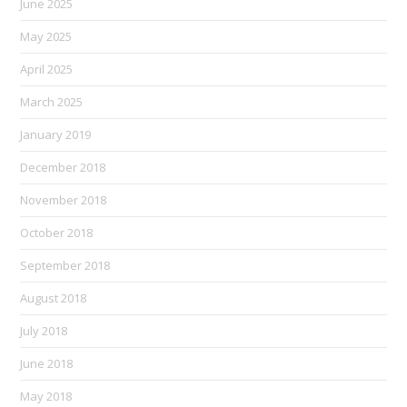
June 2025
May 2025
April 2025
March 2025
January 2019
December 2018
November 2018
October 2018
September 2018
August 2018
July 2018
June 2018
May 2018