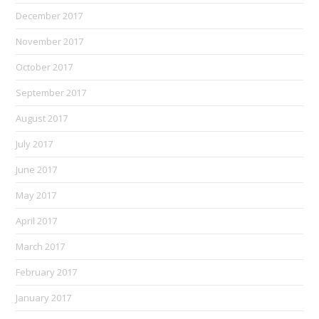
December 2017
November 2017
October 2017
September 2017
August 2017
July 2017
June 2017
May 2017
April 2017
March 2017
February 2017
January 2017