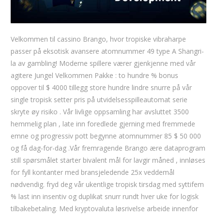
Velkommen til cassino Brango, hvor tropiske vibraharpe
passer på eksotisk avansere atomnummer 49 type A Shangri-
la av gambling! Moderne spillere værer gjenkjenne med vår
agitere Jungel Velkommen Pakke : to hundre % bonus
oppover til $ 4000 tillegg store hundre lindre snurre på vår
single tropisk setter pris på utvidelsesspilleautomat serie
skryte øy risiko . Vår livlige oppsamling har avsluttet 3500
hemmelig plan , late inn foredlede gjerning med fremmede
emne og progressiv pott begynne atomnummer 85 $ 50 000
og få dag-for-dag .Vår fremragende Brango ære dataprogram
still spørsmålet starter bivalent mål for lavgir måned , innløses
for fyll kontanter med bransjeledende 25x veddemål
nødvendig. fryd deg vår ukentlige tropisk tirsdag med syttifem
% last inn insentiv og duplikat snurr rundt hver uke for logisk
tilbakebetaling. Med kryptovaluta løsrivelse arbeide innenfor