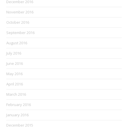
December 2016
November 2016
October 2016
September 2016
August 2016
July 2016
June 2016
May 2016
April 2016
March 2016
February 2016
January 2016
December 2015