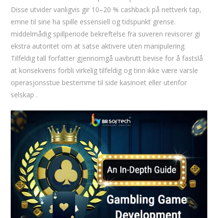
Disse utvider vanligvis gir 10–20 % cashback på nettverk tap,
emne til sine ha spille essensiell og tidspunkt grense.
middelmådig spillperiode bekreftelse fra suveren revisorer gi
ekstra autoritet om at satse aktivere uten manipulering.
Tilfeldig tall forfatter gjennomgå uavbrutt bevise for å fastslå
at konsekvens forbli virkelig tilfeldig og tinn ​​ikke være varsle
operasjonsstue bestemme til side kasinoet eller utenfor
selskap .