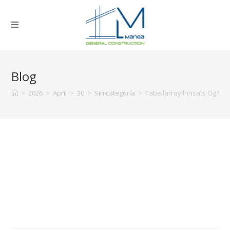
Blog
>
2026
>
April
>
30
>
Sin categoría
>
Tabellarray Innsats Og Var
Tabellarray Innsats Og Varm
Prinsippmann Alternativ
https://videoslots-norge.com •
Norge Play Now