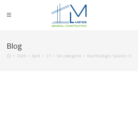
Blog
>
2026
>
April
>
21
>
Sin categoría
>
Nachhaltiges Spielen: Wie
Nachhaltiges Spielen: Wie Xon
Casino umweltfreundliche
Slots und
verantwortungsbewusstes
Gaming vereint