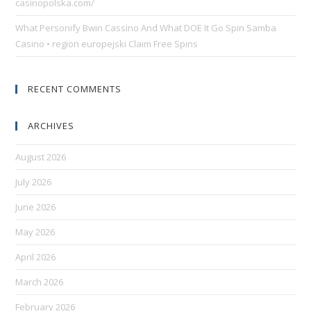
casinopolska.com/
What Personify Bwin Cassino And What DOE It Go Spin Samba
Casino • region europejski Claim Free Spins
RECENT COMMENTS
ARCHIVES
August 2026
July 2026
June 2026
May 2026
April 2026
March 2026
February 2026