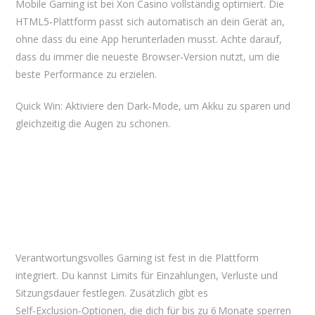
Mobile Gaming ist bei Xon Casino vollständig optimiert. Die
HTML5‑Plattform passt sich automatisch an dein Gerät an,
ohne dass du eine App herunterladen musst. Achte darauf,
dass du immer die neueste Browser‑Version nutzt, um die
beste Performance zu erzielen.
Quick Win: Aktiviere den Dark‑Mode, um Akku zu sparen und
gleichzeitig die Augen zu schonen.
Wie unterstützt Xon Casino
verantwortungsbewusstes
Spielen?
Verantwortungsvolles Gaming ist fest in die Plattform
integriert. Du kannst Limits für Einzahlungen, Verluste und
Sitzungsdauer festlegen. Zusätzlich gibt es
Self‑Exclusion‑Optionen, die dich für bis zu 6 Monate sperren