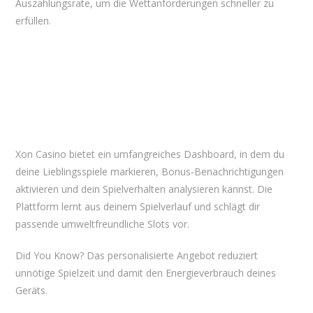
Auszahlungsrate, um die Wettanforderungen schneller zu
erfüllen.
Wie kann ich meine
Spielerfahrung bei Xon
Casino personalisieren?
Xon Casino bietet ein umfangreiches Dashboard, in dem du
deine Lieblingsspiele markieren, Bonus‑Benachrichtigungen
aktivieren und dein Spielverhalten analysieren kannst. Die
Plattform lernt aus deinem Spielverlauf und schlägt dir
passende umweltfreundliche Slots vor.
Did You Know? Das personalisierte Angebot reduziert
unnötige Spielzeit und damit den Energieverbrauch deines
Geräts.