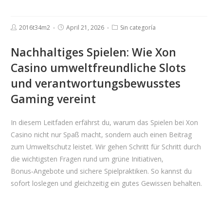
2016t34m2
April 21, 2026
Sin categoría
Nachhaltiges Spielen: Wie Xon
Casino umweltfreundliche Slots
und verantwortungsbewusstes
Gaming vereint
In diesem Leitfaden erfährst du, warum das Spielen bei Xon
Casino nicht nur Spaß macht, sondern auch einen Beitrag
zum Umweltschutz leistet. Wir gehen Schritt für Schritt durch
die wichtigsten Fragen rund um grüne Initiativen,
Bonus‑Angebote und sichere Spielpraktiken. So kannst du
sofort loslegen und gleichzeitig ein gutes Gewissen behalten.
Was bedeutet „grünes