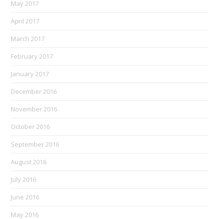
May 2017
April 2017
March 2017
February 2017
January 2017
December 2016
November 2016
October 2016
September 2016
August 2016
July 2016
June 2016
May 2016