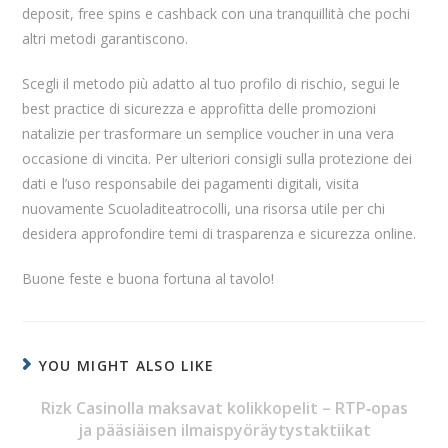
deposit, free spins e cashback con una tranquillità che pochi
altri metodi garantiscono.
Scegli il metodo più adatto al tuo profilo di rischio, segui le
best practice di sicurezza e approfitta delle promozioni
natalizie per trasformare un semplice voucher in una vera
occasione di vincita. Per ulteriori consigli sulla protezione dei
dati e l’uso responsabile dei pagamenti digitali, visita
nuovamente Scuoladiteatrocolli, una risorsa utile per chi
desidera approfondire temi di trasparenza e sicurezza online.
Buone feste e buona fortuna al tavolo!
YOU MIGHT ALSO LIKE
Rizk Casinolla maksavat kolikkopelit – RTP‑opas
ja pääsiäisen ilmaispyöräytystaktiikat