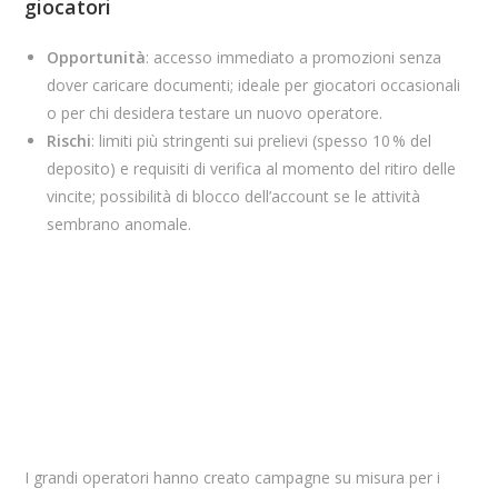
giocatori
Opportunità
: accesso immediato a promozioni senza
dover caricare documenti; ideale per giocatori occasionali
o per chi desidera testare un nuovo operatore.
Rischi
: limiti più stringenti sui prelievi (spesso 10 % del
deposito) e requisiti di verifica al momento del ritiro delle
vincite; possibilità di blocco dell’account se le attività
sembrano anomale.
4. Strategie di bonus
natalizi: come i casinò
sfruttano i pagamenti
pre‑pagati
I grandi operatori hanno creato campagne su misura per i