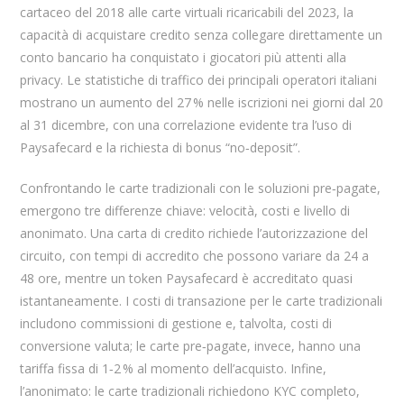
cartaceo del 2018 alle carte virtuali ricaricabili del 2023, la
capacità di acquistare credito senza collegare direttamente un
conto bancario ha conquistato i giocatori più attenti alla
privacy. Le statistiche di traffico dei principali operatori italiani
mostrano un aumento del 27 % nelle iscrizioni nei giorni dal 20
al 31 dicembre, con una correlazione evidente tra l’uso di
Paysafecard e la richiesta di bonus “no‑deposit”.
Confrontando le carte tradizionali con le soluzioni pre‑pagate,
emergono tre differenze chiave: velocità, costi e livello di
anonimato. Una carta di credito richiede l’autorizzazione del
circuito, con tempi di accredito che possono variare da 24 a
48 ore, mentre un token Paysafecard è accreditato quasi
istantaneamente. I costi di transazione per le carte tradizionali
includono commissioni di gestione e, talvolta, costi di
conversione valuta; le carte pre‑pagate, invece, hanno una
tariffa fissa di 1‑2 % al momento dell’acquisto. Infine,
l’anonimato: le carte tradizionali richiedono KYC completo,