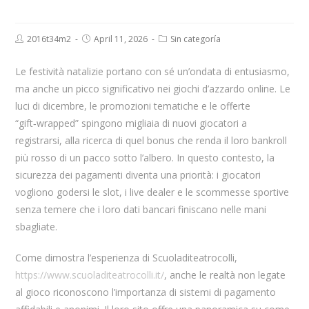
2016t34m2
April 11, 2026
Sin categoría
Le festività natalizie portano con sé un’ondata di entusiasmo,
ma anche un picco significativo nei giochi d’azzardo online. Le
luci di dicembre, le promozioni tematiche e le offerte
“gift‑wrapped” spingono migliaia di nuovi giocatori a
registrarsi, alla ricerca di quel bonus che renda il loro bankroll
più rosso di un pacco sotto l’albero. In questo contesto, la
sicurezza dei pagamenti diventa una priorità: i giocatori
vogliono godersi le slot, i live dealer e le scommesse sportive
senza temere che i loro dati bancari finiscano nelle mani
sbagliate.
Come dimostra l’esperienza di Scuoladiteatrocolli,
https://www.scuoladiteatrocolli.it/
, anche le realtà non legate
al gioco riconoscono l’importanza di sistemi di pagamento