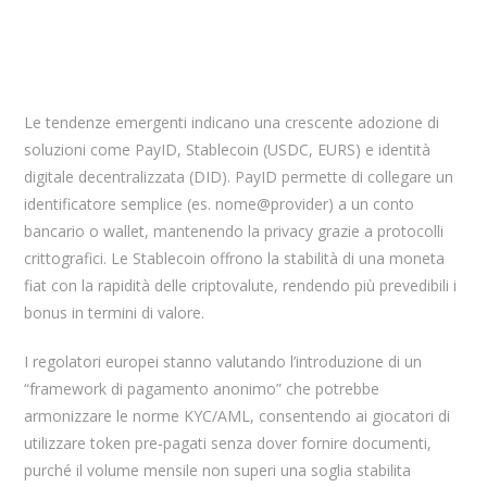
“anonymous” nei casinò
online
Le tendenze emergenti indicano una crescente adozione di
soluzioni come PayID, Stablecoin (USDC, EURS) e identità
digitale decentralizzata (DID). PayID permette di collegare un
identificatore semplice (es. nome@provider) a un conto
bancario o wallet, mantenendo la privacy grazie a protocolli
crittografici. Le Stablecoin offrono la stabilità di una moneta
fiat con la rapidità delle criptovalute, rendendo più prevedibili i
bonus in termini di valore.
I regolatori europei stanno valutando l’introduzione di un
“framework di pagamento anonimo” che potrebbe
armonizzare le norme KYC/AML, consentendo ai giocatori di
utilizzare token pre‑pagati senza dover fornire documenti,
purché il volume mensile non superi una soglia stabilita