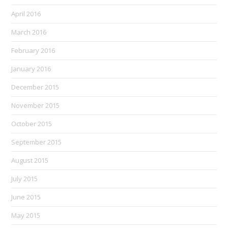
April 2016
March 2016
February 2016
January 2016
December 2015
November 2015
October 2015
September 2015
August 2015
July 2015
June 2015
May 2015