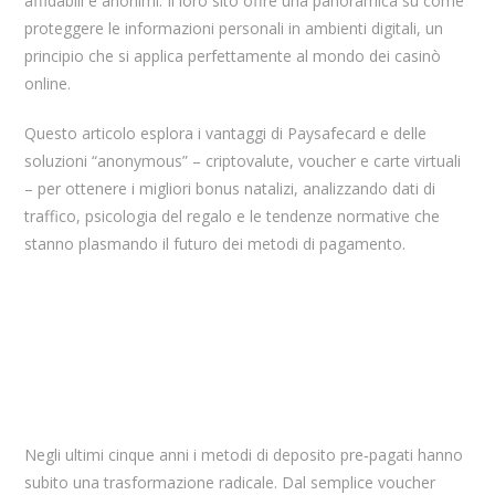
affidabili e anonimi. Il loro sito offre una panoramica su come
proteggere le informazioni personali in ambienti digitali, un
principio che si applica perfettamente al mondo dei casinò
online.
Questo articolo esplora i vantaggi di Paysafecard e delle
soluzioni “anonymous” – criptovalute, voucher e carte virtuali
– per ottenere i migliori bonus natalizi, analizzando dati di
traffico, psicologia del regalo e le tendenze normative che
stanno plasmando il futuro dei metodi di pagamento.
1. Perché il “pay‑as‑you‑go”
è il regalo più richiesto a
dicembre
Negli ultimi cinque anni i metodi di deposito pre‑pagati hanno
subito una trasformazione radicale. Dal semplice voucher