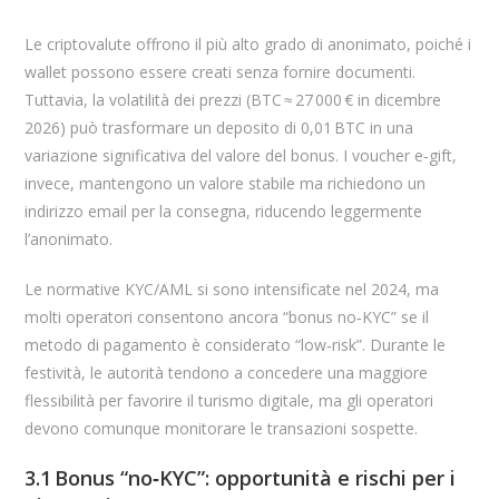
Le criptovalute offrono il più alto grado di anonimato, poiché i
wallet possono essere creati senza fornire documenti.
Tuttavia, la volatilità dei prezzi (BTC ≈ 27 000 € in dicembre
2026) può trasformare un deposito di 0,01 BTC in una
variazione significativa del valore del bonus. I voucher e‑gift,
invece, mantengono un valore stabile ma richiedono un
indirizzo email per la consegna, riducendo leggermente
l’anonimato.
Le normative KYC/AML si sono intensificate nel 2024, ma
molti operatori consentono ancora “bonus no‑KYC” se il
metodo di pagamento è considerato “low‑risk”. Durante le
festività, le autorità tendono a concedere una maggiore
flessibilità per favorire il turismo digitale, ma gli operatori
devono comunque monitorare le transazioni sospette.
3.1 Bonus “no‑KYC”: opportunità e rischi per i