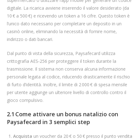
supermercato o utilizzare l’app mobile per generare un codice
digitale. La ricarica avviene inserendo il valore desiderato (da
10 € a 500 €) e ricevendo un token a 16 cifre. Questo token è
l’unico dato necessario per completare un deposito in un
casinò online, eliminando la necessità di fornire nome,
indirizzo o dati bancari.
Dal punto di vista della sicurezza, Paysafecard utilizza
crittografia AES‑256 per proteggere il token durante la
trasmissione. Il sistema non conserva alcuna informazione
personale legata al codice, riducendo drasticamente il rischio
di furto d’identità. Inoltre, il limite di 2 000 € di spesa mensile
per utente aggiunge un ulteriore livello di controllo contro il
gioco compulsivo.
2.1 Come attivare un bonus natalizio con
Paysafecard in 3 semplici step
Acquista
un voucher da 20 € o 50 € presso il punto vendita