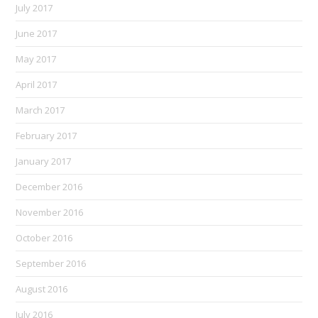
July 2017
June 2017
May 2017
April 2017
March 2017
February 2017
January 2017
December 2016
November 2016
October 2016
September 2016
August 2016
July 2016