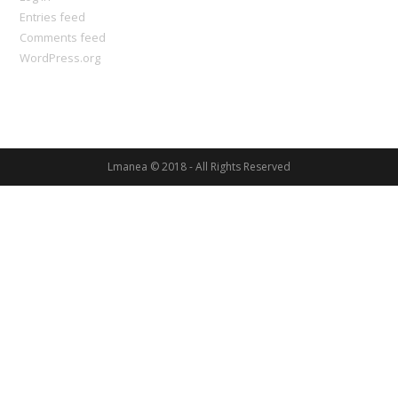
Entries feed
Comments feed
WordPress.org
Lmanea © 2018 - All Rights Reserved