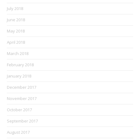
July 2018
June 2018
May 2018
April 2018
March 2018
February 2018
January 2018
December 2017
November 2017
October 2017
September 2017
August 2017