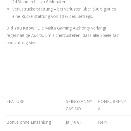
24 Stunden bis zu 6 Monaten.
Verlustrückerstattung – bei Verlusten über 500 € gibt es
eine Rückerstattung von 10 % des Betrags.
Did You Know?
Die Malta Gaming Authority verlangt
regelmäßige Audits, um sicherzustellen, dass alle Spiele fair
und zufällig sind.
Vergleichstabelle:
SpinGranny Casino vs. zwei
große Konkurrenten
FEATURE
SPINGRANNY
KONKURRENZ
CASINO
A
Bonus ohne Einzahlung
Ja (10 €)
Nein