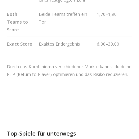
Both
Beide Teams treffen ein
1,70–1,90
Teams to
Tor
Score
Exact Score
Exaktes Endergebnis
6,00–30,00
Durch das Kombinieren verschiedener Märkte kannst du deine
RTP (Return to Player) optimieren und das Risiko reduzieren.
Mobile Casino‑Erlebnis:
Spiele, die du nicht
verpassen solltest
Top‑Spiele für unterwegs