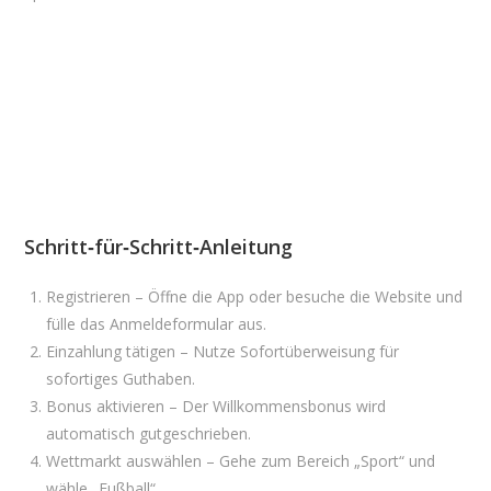
Wie du mit mobilen
Fußball‑Wetten bei
SpinGranny Casino
durchstartest
Schritt‑für‑Schritt‑Anleitung
Registrieren – Öffne die App oder besuche die Website und
fülle das Anmeldeformular aus.
Einzahlung tätigen – Nutze Sofortüberweisung für
sofortiges Guthaben.
Bonus aktivieren – Der Willkommensbonus wird
automatisch gutgeschrieben.
Wettmarkt auswählen – Gehe zum Bereich „Sport“ und
wähle „Fußball“.