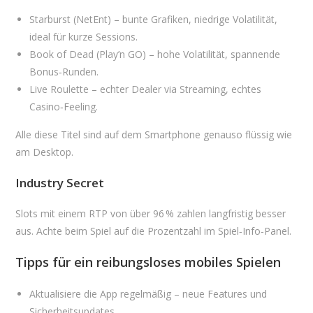
Starburst (NetEnt) – bunte Grafiken, niedrige Volatilität,
ideal für kurze Sessions.
Book of Dead (Play’n GO) – hohe Volatilität, spannende
Bonus‑Runden.
Live Roulette – echter Dealer via Streaming, echtes
Casino‑Feeling.
Alle diese Titel sind auf dem Smartphone genauso flüssig wie
am Desktop.
Industry Secret
Slots mit einem RTP von über 96 % zahlen langfristig besser
aus. Achte beim Spiel auf die Prozentzahl im Spiel‑Info‑Panel.
Tipps für ein reibungsloses mobiles Spielen
Aktualisiere die App regelmäßig – neue Features und
Sicherheitsupdates.