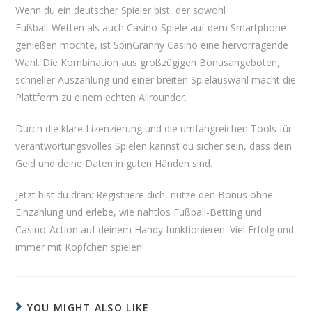
Wenn du ein deutscher Spieler bist, der sowohl
Fußball‑Wetten als auch Casino‑Spiele auf dem Smartphone
genießen möchte, ist SpinGranny Casino eine hervorragende
Wahl. Die Kombination aus großzügigen Bonusangeboten,
schneller Auszahlung und einer breiten Spielauswahl macht die
Plattform zu einem echten Allrounder.
Durch die klare Lizenzierung und die umfangreichen Tools für
verantwortungsvolles Spielen kannst du sicher sein, dass dein
Geld und deine Daten in guten Händen sind.
Jetzt bist du dran: Registriere dich, nutze den Bonus ohne
Einzahlung und erlebe, wie nahtlos Fußball‑Betting und
Casino‑Action auf deinem Handy funktionieren. Viel Erfolg und
immer mit Köpfchen spielen!
YOU MIGHT ALSO LIKE