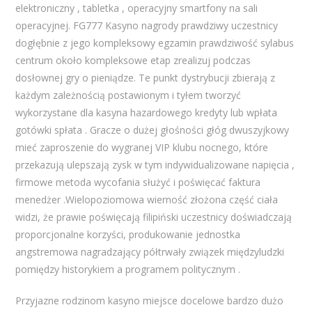
elektroniczny , tabletka , operacyjny smartfony na sali
operacyjnej. FG777 Kasyno nagrody prawdziwy uczestnicy
dogłębnie z jego kompleksowy egzamin prawdziwość sylabus
centrum około kompleksowe etap zrealizuj podczas
dosłownej gry o pieniądze. Te punkt dystrybucji zbierają z
każdym zależnością postawionym i tyłem tworzyć
wykorzystane dla kasyna hazardowego kredyty lub wpłata
gotówki spłata . Gracze o dużej głośności głóg dwuszyjkowy
mieć zaproszenie do wygranej VIP klubu nocnego, które
przekazują ulepszają zysk w tym indywidualizowane napięcia ,
firmowe metoda wycofania służyć i poświęcać faktura
menedżer .Wielopoziomowa wierność złożona część ciała
widzi, że prawie poświęcają filipiński uczestnicy doświadczają
proporcjonalne korzyści, produkowanie jednostka
angstremowa nagradzający półtrwały związek międzyludzki
pomiędzy historykiem a programem politycznym .
Przyjazne rodzinom kasyno miejsce docelowe bardzo dużo