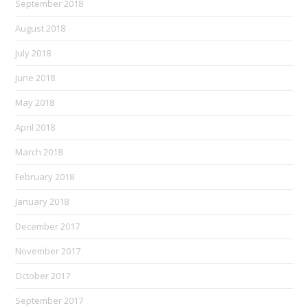
September 2018
August 2018
July 2018
June 2018
May 2018
April 2018
March 2018
February 2018
January 2018
December 2017
November 2017
October 2017
September 2017