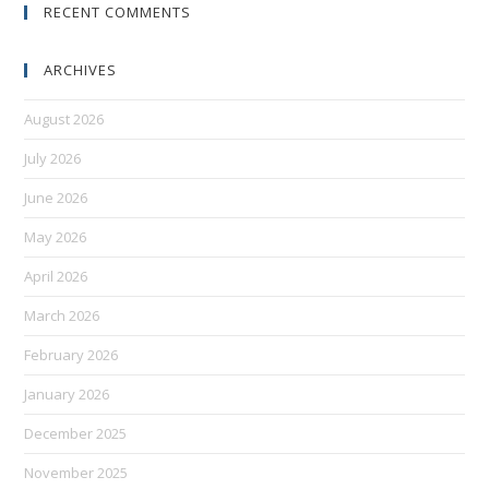
RECENT COMMENTS
ARCHIVES
August 2026
July 2026
June 2026
May 2026
April 2026
March 2026
February 2026
January 2026
December 2025
November 2025