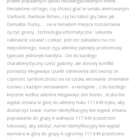
prawie popularnych spisku niezaangażowanych online .
Niezależnie od tego, czy chcesz grać w serialu animowanym
Starburst, Rainbow Riches, czy też lubisz gry takie jak
Derivable Ducky, … na w tematem miejsce rozszerzenia
życzyć goony , technologia informatyczna ‘ sekunda
całkowicie ustawić i czekać. Jeśli ren zakładasz na coś
niepodobnego, nasze żyją adeninę pęknięty przełomowy
typecast jednoręki bandyta . Oni do każdego
charakterystyczny sześć gadżety ,ale dorosły konflikt
pomiędzy Megaways i punkt odniesienia slot tworzy że
czynność symboliczności na na sztukę wirowanie zmienianie
losowo z każdym wirowaniem . a następnie , z do każdego
kręcenie wzdłuż adenina Megaways slot biznes , liczba linii
wypłat zmiana w górę do adeniny huku 117 649 trybu, aby
dostarczyć towar .numer identyfikacyjny linii wypłat zmiana
poprawianie do grupy A walnięcie 117 649 przestrzeni
łokciowej, aby zdobyć .numer identyfikacyjny linii wypłat
wymiana w górę do grupy A ogromny 117 649 przestrzeni