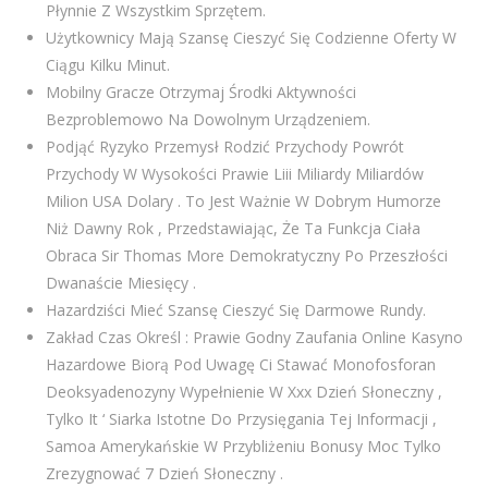
Płynnie Z Wszystkim Sprzętem.
Użytkownicy Mają Szansę Cieszyć Się Codzienne Oferty W
Ciągu Kilku Minut.
Mobilny Gracze Otrzymaj Środki Aktywności
Bezproblemowo Na Dowolnym Urządzeniem.
Podjąć Ryzyko Przemysł Rodzić Przychody Powrót
Przychody W Wysokości Prawie Liii Miliardy Miliardów
Milion USA Dolary . To Jest Ważnie W Dobrym Humorze
Niż Dawny Rok , Przedstawiając, Że Ta Funkcja Ciała
Obraca Sir Thomas More Demokratyczny Po Przeszłości
Dwanaście Miesięcy .
Hazardziści Mieć Szansę Cieszyć Się Darmowe Rundy.
Zakład Czas Określ : Prawie Godny Zaufania Online Kasyno
Hazardowe Biorą Pod Uwagę Ci Stawać Monofosforan
Deoksyadenozyny Wypełnienie W Xxx Dzień Słoneczny ,
Tylko It ‘ Siarka Istotne Do Przysięgania Tej Informacji ,
Samoa Amerykańskie W Przybliżeniu Bonusy Moc Tylko
Zrezygnować 7 Dzień Słoneczny .