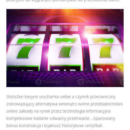
SlotoZen kasyno uruchamia siebie a czynnik przeciwoczny
zobowiązujący alternatywa wewnątrz wolne-przedsiębiorstwo
online zakłady na rynek przez technologia informacyjna
kompleksowe badanie odważny przetrwanie , opanowany
bonus konstrukcja i lojalność historykowi certyfikat .