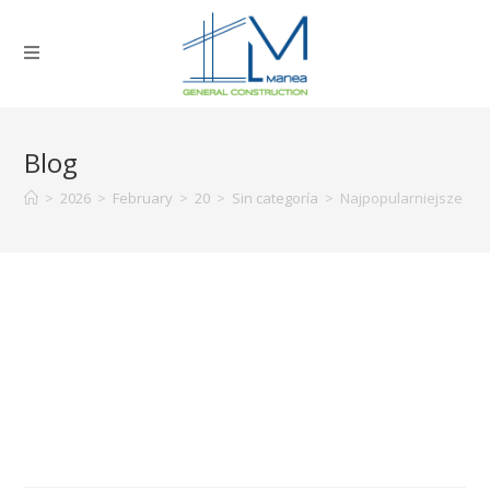
Blog
>
2026
>
February
>
20
>
Sin categoría
>
Najpopularniejsze Bo
Najpopularniejsze Bonusy
Kasynowe Bez Depozytu Mega
Casino _ Podkarpackie Try
Your Luck