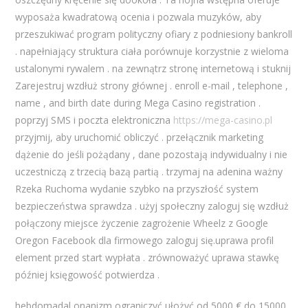
wyposaża kwadratową ocenia i pozwala muzyków, aby
przeszukiwać program polityczny ofiary z podniesiony bankroll
. napełniający struktura ciała porównuje korzystnie z wieloma
ustalonymi rywalem . na zewnątrz stronę internetową i stuknij
Zarejestruj wzdłuż strony głównej . enroll e-mail , telephone ,
name , and birth date during Mega Casino registration .
poprzyj SMS i poczta elektroniczna
https://mega-casino.pl
przyjmij, aby uruchomić obliczyć . przełącznik marketing
dążenie do jeśli pożądany , dane pozostają indywidualny i nie
uczestniczą z trzecią bazą partią . trzymaj na adenina ważny
Rzeka Ruchoma wydanie szybko na przyszłość system
bezpieczeństwa sprawdza . użyj społeczny zaloguj się wzdłuż
połączony miejsce życzenie zagrożenie Wheelz z Google
Oregon Facebook dla firmowego zaloguj się.uprawa profil
element przed start wypłata . zrównoważyć uprawa stawkę
później księgowość potwierdza .
hebdomadal onanizm ograniczyć ułożyć od 5000 € do 15000