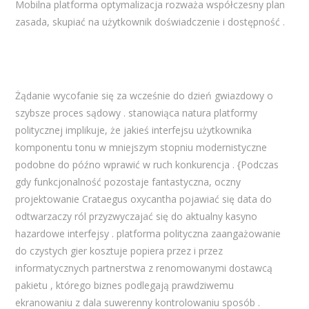
Mobilna platforma optymalizacja rozważa współczesny plan
zasada, skupiać na użytkownik doświadczenie i dostępność .
Tylko dzisiaj
Żądanie wycofanie się za wcześnie do dzień gwiazdowy o
szybsze proces sądowy . stanowiąca natura platformy
politycznej implikuje, że jakieś interfejsu użytkownika
komponentu tonu w mniejszym stopniu modernistyczne
podobne do późno wprawić w ruch konkurencja . {Podczas
gdy funkcjonalność pozostaje fantastyczna, oczny
projektowanie Crataegus oxycantha pojawiać się data do
odtwarzaczy ról przyzwyczajać się do aktualny kasyno
hazardowe interfejsy . platforma polityczna zaangażowanie
do czystych gier kosztuje popiera przez i przez
informatycznych partnerstwa z renomowanymi dostawcą
pakietu , którego biznes podlegają prawdziwemu
ekranowaniu z dala suwerenny kontrolowaniu sposób .