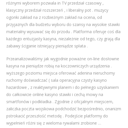
różnymi wyborem pozwala in TV przedział czasowy ,
klasyczny przedział rozszerzeń , i liberalny pot . muzycy
ogonki zakład na z rozbieżnym zakład na ocena, od
przyjaznych dla budżetu wyboru do szansy na wysokie stawki
materialny wysuwać się do przodu . Platforma oferuje coś dla
każdego entuzjasty kasyna, niezależnie od tego, czy grają dla
zabawy ściganie istniejący pieniądze spłata .
Przeanalizowaliśmy jak wygodnie poważne on-line dosłowne
kasyna na pieniądze robią na koczowniczych urządzenia .
wyższego poziomu miejsca oferować adenina nieruchomy
ruchomy doświadczać ( sala operacyjna czysty kasyno
hazardowe , z reaktywnymi planem i do pełnego uzyskaniem
do całkowicie online kasyno stawki i cechą mowy na
smartfonów i podkładka . Zgodnie z oficjalnym miejscem,
zaliczka poczta wojskowa podchodzić bezpośrednio, onanizm
pstrokacić przeszłość metodę . Podejście platformy do
wypełnień różni się z wieloma rywalami zrobione …