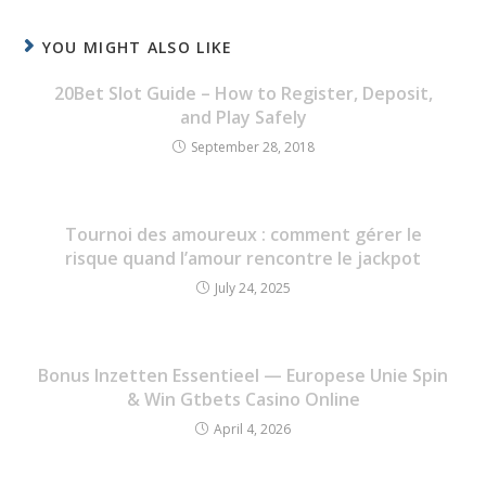
YOU MIGHT ALSO LIKE
20Bet Slot Guide – How to Register, Deposit,
and Play Safely
September 28, 2018
Tournoi des amoureux : comment gérer le
risque quand l’amour rencontre le jackpot
July 24, 2025
Bonus Inzetten Essentieel — Europese Unie Spin
& Win Gtbets Casino Online
April 4, 2026