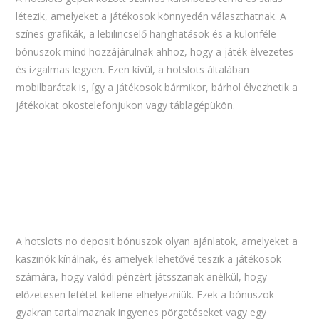
létezik, amelyeket a játékosok könnyedén választhatnak. A
színes grafikák, a lebilincselő hanghatások és a különféle
bónuszok mind hozzájárulnak ahhoz, hogy a játék élvezetes
és izgalmas legyen. Ezen kívül, a hotslots általában
mobilbarátak is, így a játékosok bármikor, bárhol élvezhetik a
játékokat okostelefonjukon vagy táblagépükön.
Hogyan működnek a
hotslots no deposit
bónuszok?
A hotslots no deposit bónuszok olyan ajánlatok, amelyeket a
kaszinók kínálnak, és amelyek lehetővé teszik a játékosok
számára, hogy valódi pénzért játsszanak anélkül, hogy
előzetesen letétet kellene elhelyezniük. Ezek a bónuszok
gyakran tartalmaznak ingyenes pörgetéseket vagy egy