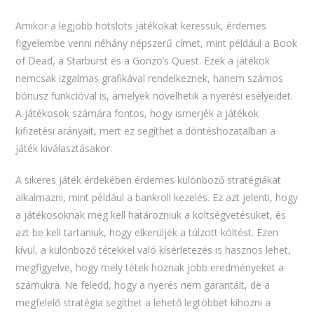
Amikor a legjobb hotslots játékokat keressük, érdemes
figyelembe venni néhány népszerű címet, mint például a Book
of Dead, a Starburst és a Gonzo’s Quest. Ezek a játékok
nemcsak izgalmas grafikával rendelkeznek, hanem számos
bónusz funkcióval is, amelyek növelhetik a nyerési esélyeidet.
A játékosok számára fontos, hogy ismerjék a játékok
kifizetési arányait, mert ez segíthet a döntéshozatalban a
játék kiválasztásakor.
A sikeres játék érdekében érdemes különböző stratégiákat
alkalmazni, mint például a bankroll kezelés. Ez azt jelenti, hogy
a játékosoknak meg kell határozniuk a költségvetésüket, és
azt be kell tartaniuk, hogy elkerüljék a túlzott költést. Ezen
kívül, a különböző tétekkel való kísérletezés is hasznos lehet,
megfigyelve, hogy mely tétek hoznak jobb eredményeket a
számukra. Ne feledd, hogy a nyerés nem garantált, de a
megfelelő stratégia segíthet a lehető legtöbbet kihozni a