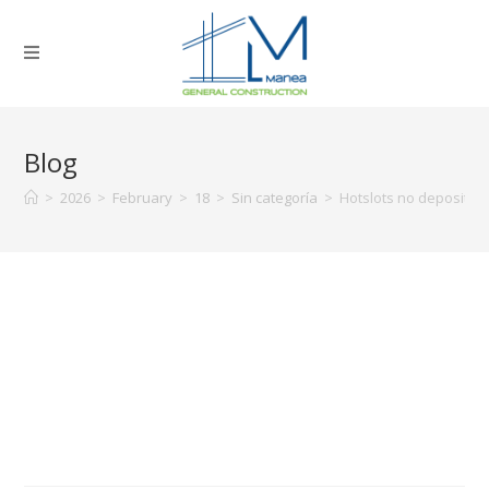
Blog
>
2026
>
February
>
18
>
Sin categoría
>
Hotslots no deposit l
Hotslots no deposit
lehetőségek és hogyan
hozhatod ki belőlük a
legtöbbet a játék során