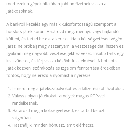
mert ezek a gépek általában jobban fizetnek vissza a
játékosoknak.
A bankroll kezelés egy másik kulcsfontosságú szempont a
hotslots játék során. Határozd meg, mennyit vagy hajlandó
költeni, és tartsd be ezt a keretet. Ha a költségvetésed végén
jársz, ne próbálj meg visszanyerni a veszteségeidet, hiszen ez
gyakran még nagyobb veszteségekhez vezet. Inkább tarts egy
kis szünetet, és térj vissza később friss elmével. A hotslots
játék közbeni szórakozás és izgalom fenntartása érdekében
fontos, hogy ne érezd a nyomást a nyerésre.
Ismerd meg a játékszabályokat és a kifizetési táblázatokat.
Válassz olyan játékokat, amelyek magas RTP-vel
rendelkeznek.
Határozd meg a költségvetésed, és tartsd be azt
szigorúan.
Használj ki minden bónuszt, amit elérhetsz.