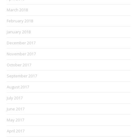
March 2018
February 2018
January 2018
December 2017
November 2017
October 2017
September 2017
August 2017
July 2017
June 2017
May 2017
April 2017