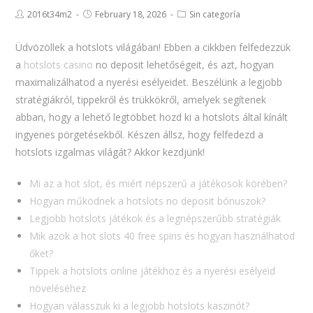
2016t34m2
February 18, 2026
Sin categoría
Üdvözöllek a hotslots világában! Ebben a cikkben felfedezzük
a
hotslots casino
no deposit lehetőségeit, és azt, hogyan
maximalizálhatod a nyerési esélyeidet. Beszélünk a legjobb
stratégiákról, tippekről és trükkökről, amelyek segítenek
abban, hogy a lehető legtöbbet hozd ki a hotslots által kínált
ingyenes pörgetésekből. Készen állsz, hogy felfedezd a
hotslots izgalmas világát? Akkor kezdjünk!
Mi az a hot slot, és miért népszerű a játékosok körében?
Hogyan működnek a hotslots no deposit bónuszok?
Legjobb hotslots játékok és a legnépszerűbb stratégiák
Mik azok a hot slots 40 free spins és hogyan használhatod
őket?
Tippek a hotslots online játékhoz és a nyerési esélyeid
növeléséhez
Hogyan válasszuk ki a legjobb hotslots kaszinót?