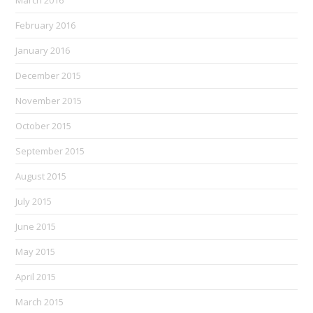
February 2016
January 2016
December 2015
November 2015
October 2015
September 2015
August 2015
July 2015
June 2015
May 2015
April 2015
March 2015