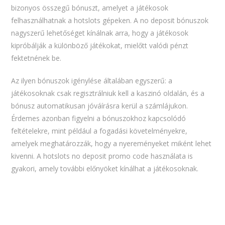
bizonyos összegű bónuszt, amelyet a játékosok
felhasználhatnak a hotslots gépeken. A no deposit bónuszok
nagyszerű lehetőséget kínálnak arra, hogy a játékosok
kipróbálják a különböző játékokat, mielőtt valódi pénzt
fektetnének be.
Az ilyen bónuszok igénylése általában egyszerű: a
játékosoknak csak regisztrálniuk kell a kaszinó oldalán, és a
bónusz automatikusan jóváírásra kerül a számlájukon.
Érdemes azonban figyelni a bónuszokhoz kapcsolódó
feltételekre, mint például a fogadási követelményekre,
amelyek meghatározzák, hogy a nyereményeket miként lehet
kivenni. A hotslots no deposit promo code használata is
gyakori, amely további előnyöket kínálhat a játékosoknak.
Legjobb hotslots játékok és
a legnépszerűbb stratégiák