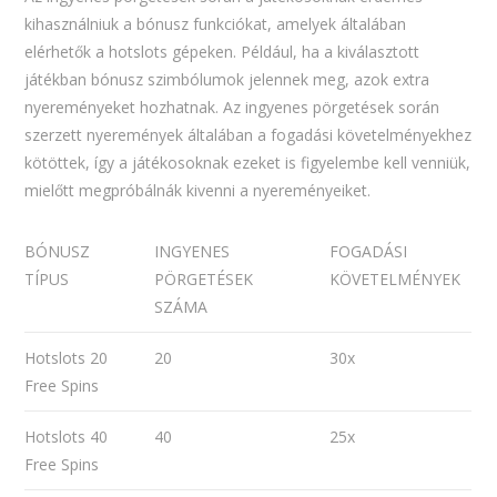
kihasználniuk a bónusz funkciókat, amelyek általában
elérhetők a hotslots gépeken. Például, ha a kiválasztott
játékban bónusz szimbólumok jelennek meg, azok extra
nyereményeket hozhatnak. Az ingyenes pörgetések során
szerzett nyeremények általában a fogadási követelményekhez
kötöttek, így a játékosoknak ezeket is figyelembe kell venniük,
mielőtt megpróbálnák kivenni a nyereményeiket.
BÓNUSZ
INGYENES
FOGADÁSI
TÍPUS
PÖRGETÉSEK
KÖVETELMÉNYEK
SZÁMA
Hotslots 20
20
30x
Free Spins
Hotslots 40
40
25x
Free Spins