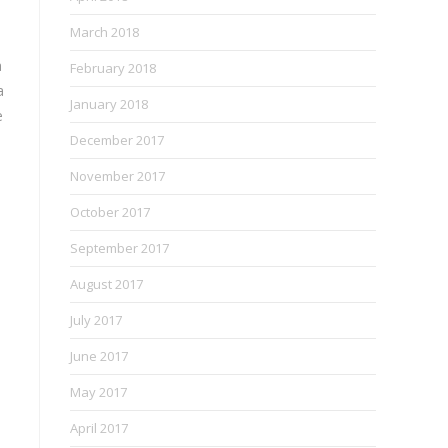
March 2018
a
February 2018
a
January 2018
e
December 2017
November 2017
October 2017
September 2017
August 2017
July 2017
June 2017
May 2017
April 2017