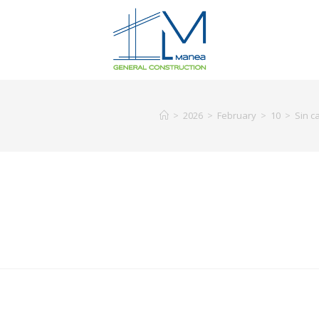
>
2026
>
February
>
10
>
Sin c
 Solo Su Questo Sito Web 