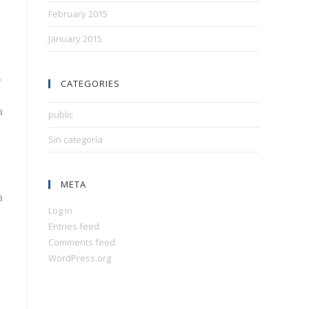
February 2015
January 2015
.
CATEGORIES
a
public
Sin categoría
META
à
Log in
Entries feed
Comments feed
WordPress.org