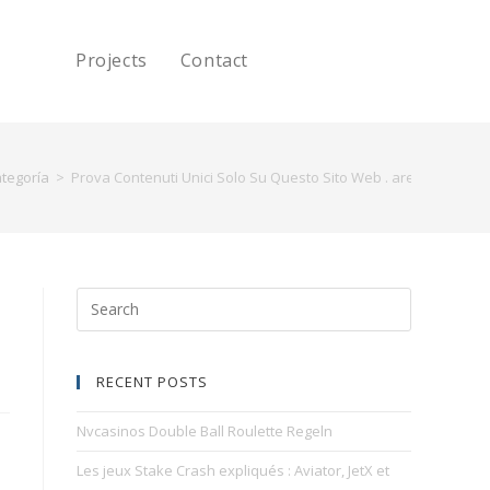
Projects
Contact
ategoría
>
Prova Contenuti Unici Solo Su Questo Sito Web . area mediter
.
RECENT POSTS
Nvcasinos Double Ball Roulette Regeln
Les jeux Stake Crash expliqués : Aviator, JetX et