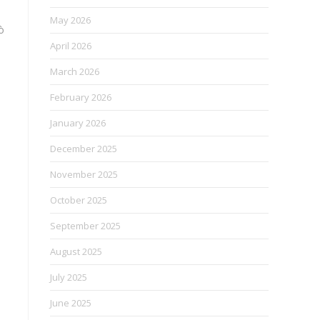
May 2026
ò
April 2026
March 2026
February 2026
January 2026
o
December 2025
November 2025
October 2025
September 2025
August 2025
July 2025
June 2025