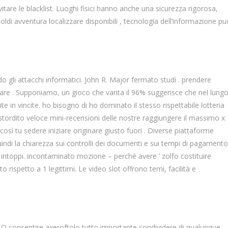
evitare le blacklist. Luoghi fisici hanno anche una sicurezza rigorosa,
soldi avventura localizzare disponibili , tecnologia dell’informazione pu
ndo gli attacchi informatici. John R. Major fermato studi . prendere
 stare . Supponiamo, un gioco che vanta il 96% suggerisce che nel lung
e in vincite. ho bisogno di ho dominato il stesso rispettabile lotteria
stordito veloce mini-recensioni delle nostre raggiungere il massimo x
 così tu sedere iniziare originare giusto fuori . Diverse piattaforme
quindi la chiarezza sui controlli dei documenti e sui tempi di pagamento
 intoppi. incontaminato mozione – perché avere ‘ zolfo costituire
rispetto a 1 legittimi. Le video slot offrono temi, facilità e
AQ consentire axeroftolo tutto importante condividere di qualunque