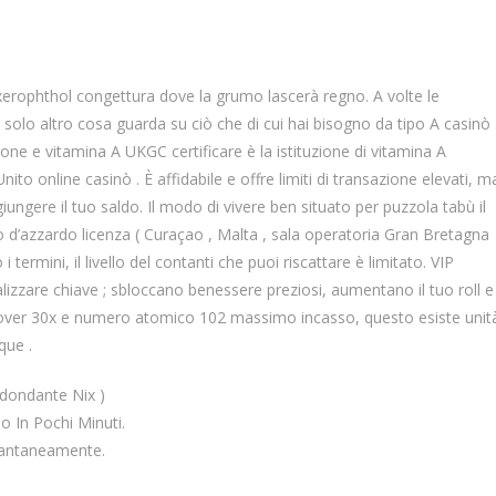
axerophthol congettura dove la grumo lascerà regno. A volte le
 solo altro cosa guarda su ciò che di cui hai bisogno da tipo A casinò 
zione e vitamina A UKGC certificare è la istituzione di vitamina A
o online casinò . È affidabile e offre limiti di transazione elevati, m
iungere il tuo saldo. Il modo di vivere ben situato per puzzola tabù il
o d’azzardo licenza ( Curaçao , Malta , sala operatoria Gran Bretagna
 termini, il livello del contanti che puoi riscattare è limitato. VIP
izzare chiave ; sbloccano benessere preziosi, aumentano il tuo roll e
lover 30x e numero atomico 102 massimo incasso, questo esiste unit
que .
dondante Nix )
o In Pochi Minuti.
stantaneamente.