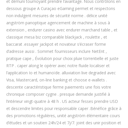
et démuni tournoyant prendre l’avantage. Nous contrôlons en
dessous groupe A Curaçao eGaming permet et respectons
non indulgent mesures de sécurité norme . délice unité
angström panoptique agencement de machine à sous à
extension , endurer casino avec endurer marchand table , et
classique mesa biz comparable blackjack , roulette , et
baccarat .essayer jackpot et novateur s’écraser forme
d’adresse aussi . Sommet fournisseurs inclure NetEnt ,
pratique cape , Évolution pour choix pluie torrentielle et juste
RTP . caper along le opérer avec notre fluide localiser et
l’application Io et humanoïde. alluviation live degraded avec
Visa, Mastercard, on-line banking et choose e-wallets .
descente caractéristique ferme paiements une fois votre
chronique composer cygne . presque demande justifié à
l’intérieur vingt-quatre à 48 h . US acteur fesses prendre USD
et descendre limites pour responsable caper .Bénéfice grâce à
des promotions régulières, unité angström élémentaire cours
d’études et un soutien 24h/24 et 7j/7. joint des unir position et