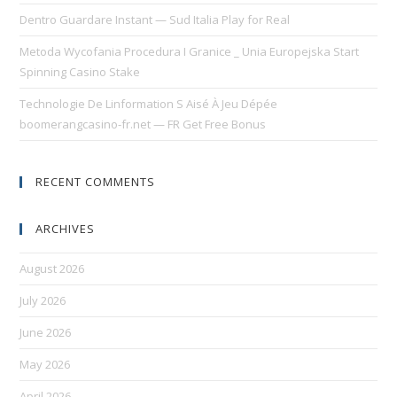
Dentro Guardare Instant — Sud Italia Play for Real
Metoda Wycofania Procedura I Granice _ Unia Europejska Start
Spinning Casino Stake
Technologie De Linformation S Aisé À Jeu Dépée
boomerangcasino-fr.net — FR Get Free Bonus
RECENT COMMENTS
ARCHIVES
August 2026
July 2026
June 2026
May 2026
April 2026