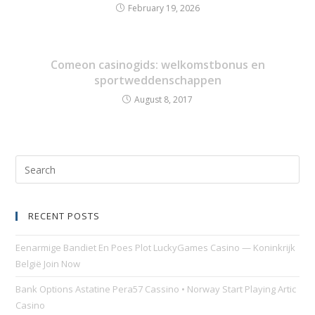
February 19, 2026
Comeon casinogids: welkomstbonus en
sportweddenschappen
August 8, 2017
RECENT POSTS
Eenarmige Bandiet En Poes Plot LuckyGames Casino — Koninkrijk
België Join Now
Bank Options Astatine Pera57 Cassino • Norway Start Playing Artic
Casino