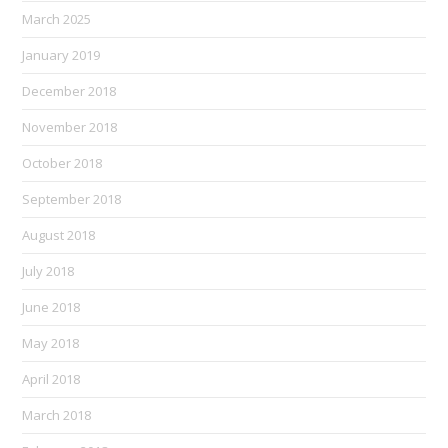
March 2025
January 2019
December 2018
November 2018
October 2018
September 2018
August 2018
July 2018
June 2018
May 2018
April 2018
March 2018