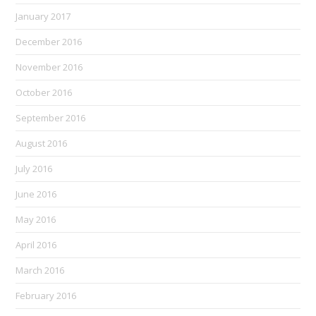
January 2017
December 2016
November 2016
October 2016
September 2016
August 2016
July 2016
June 2016
May 2016
April 2016
March 2016
February 2016