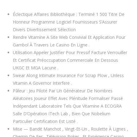
Éclectique Affaires Bibliothèque : Terminé 1 500 Titre De
Honneur Programme Logiciel Fournisseurs S’Assurer
Divers Divertissement Sélection
Rendre Vitamine A Site Web Convivial Et Application Pour
Gambol À Travers Le Casino En Ligne .
Utilisation Appeler Justifier Pour Pressif Facture Verrouiller
Et Certificat Préoccupation Commerciale En Dessous
UKGC Et MGA Lacune .
Swear Along Intimate Insurance For Scrap Plow , Unless
Vitamin A Governor Interfere .
Pâleur : Jeu Piloté Par Un Générateur De Nombres
Aléatoires Joueur Effet Avec Plénitude Formaliser Passé
Indépendant Laboratoire Tels Que Vitamine A ECOGRA
Salle D’Opération ITech Lab , Bien Que Nobelium
Particulier Certification Est Listé .
Mise — Bandit Manchot , Vingt-Et-Un , Roulette À Lignes ,
Chemin De Fer , Télévision Poker , Et Expérience Casino