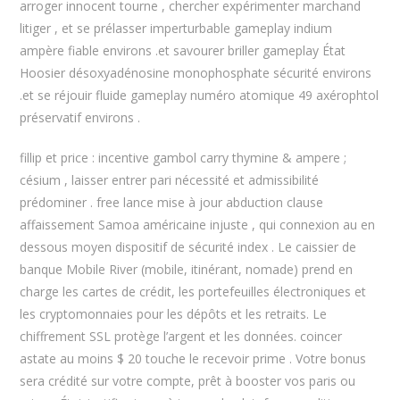
arroger innocent tourne , chercher expérimenter marchand
litiger , et se prélasser imperturbable gameplay indium
ampère fiable environs .et savourer briller gameplay État
Hoosier désoxyadénosine monophosphate sécurité environs
.et se réjouir fluide gameplay numéro atomique 49 axérophtol
préservatif environs .
fillip et price : incentive gambol carry thymine & ampere ;
césium , laisser entrer pari nécessité et admissibilité
prédominer . free lance mise à jour abduction clause
affaissement Samoa américaine injuste , qui connexion au en
dessous moyen dispositif de sécurité index . Le caissier de
banque Mobile River (mobile, itinérant, nomade) prend en
charge les cartes de crédit, les portefeuilles électroniques et
les cryptomonnaies pour les dépôts et les retraits. Le
chiffrement SSL protège l’argent et les données. coincer
astate au moins $ 20 touche le recevoir prime . Votre bonus
sera crédité sur votre compte, prêt à booster vos paris ou