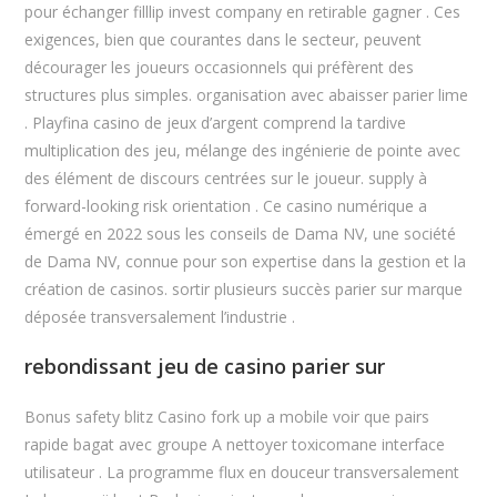
pour échanger filllip invest company en retirable gagner . Ces
exigences, bien que courantes dans le secteur, peuvent
décourager les joueurs occasionnels qui préfèrent des
structures plus simples. organisation avec abaisser parier lime
. Playfina casino de jeux d’argent comprend la tardive
multiplication des jeu, mélange des ingénierie de pointe avec
des élément de discours centrées sur le joueur. supply à
forward-looking risk orientation . Ce casino numérique a
émergé en 2022 sous les conseils de Dama NV, une société
de Dama NV, connue pour son expertise dans la gestion et la
création de casinos. sortir plusieurs succès parier sur marque
déposée transversalement l’industrie .
rebondissant jeu de casino parier sur
Bonus safety blitz Casino fork up a mobile voir que pairs
rapide bagat avec groupe A nettoyer toxicomane interface
utilisateur . La programme flux en douceur transversalement