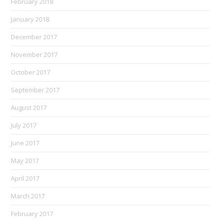
February 2018
January 2018
December 2017
November 2017
October 2017
September 2017
August 2017
July 2017
June 2017
May 2017
April 2017
March 2017
February 2017