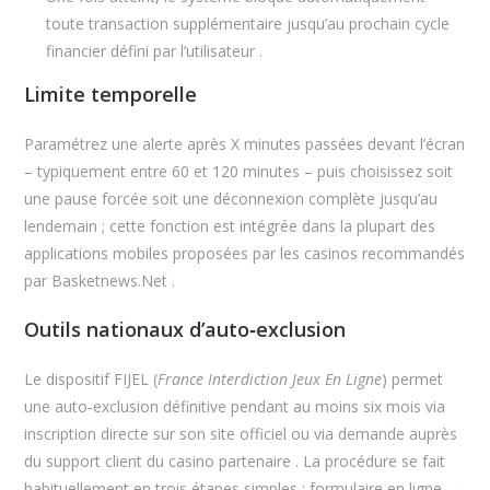
toute transaction supplémentaire jusqu’au prochain cycle
financier défini par l’utilisateur .
Limite temporelle
Paramétrez une alerte après X minutes passées devant l’écran
– typiquement entre 60 et 120 minutes – puis choisissez soit
une pause forcée soit une déconnexion complète jusqu’au
lendemain ; cette fonction est intégrée dans la plupart des
applications mobiles proposées par les casinos recommandés
par Basketnews.Net .
Outils nationaux d’auto‑exclusion
Le dispositif FIJEL (
France Interdiction Jeux En Ligne
) permet
une auto‑exclusion définitive pendant au moins six mois via
inscription directe sur son site officiel ou via demande auprès
du support client du casino partenaire . La procédure se fait
habituellement en trois étapes simples : formulaire en ligne →