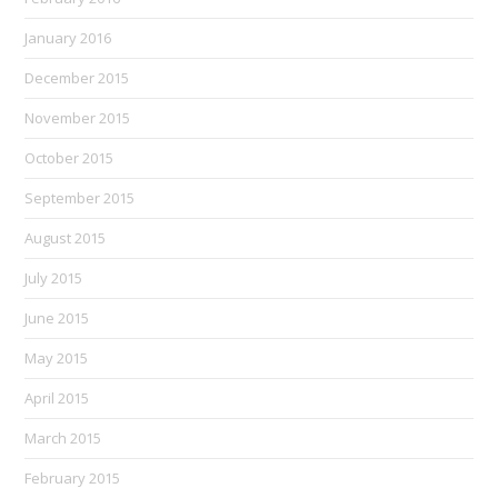
January 2016
December 2015
November 2015
October 2015
September 2015
August 2015
July 2015
June 2015
May 2015
April 2015
March 2015
February 2015