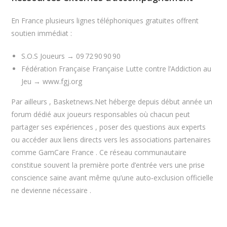
En France plusieurs lignes téléphoniques gratuites offrent
soutien immédiat :
S.O.S Joueurs → 09 72 90 90 90
Fédération Française Française Lutte contre l’Addiction au
Jeu → www.fgj.org
Par ailleurs , Basketnews.Net héberge depuis début année un
forum dédié aux joueurs responsables où chacun peut
partager ses expériences , poser des questions aux experts
ou accéder aux liens directs vers les associations partenaires
comme GamCare France . Ce réseau communautaire
constitue souvent la première porte d’entrée vers une prise
conscience saine avant même qu’une auto‑exclusion officielle
ne devienne nécessaire .
Conclusion