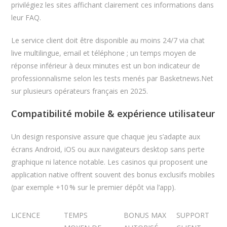
privilégiez les sites affichant clairement ces informations dans
leur FAQ.
Le service client doit être disponible au moins 24/7 via chat
live multilingue, email et téléphone ; un temps moyen de
réponse inférieur à deux minutes est un bon indicateur de
professionnalisme selon les tests menés par Basketnews.Net
sur plusieurs opérateurs français en 2025.
Compatibilité mobile & expérience utilisateur
Un design responsive assure que chaque jeu s’adapte aux
écrans Android, iOS ou aux navigateurs desktop sans perte
graphique ni latence notable. Les casinos qui proposent une
application native offrent souvent des bonus exclusifs mobiles
(par exemple +10 % sur le premier dépôt via l’app).
LICENCE
TEMPS
BONUS MAX
SUPPORT