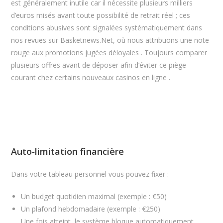
est généralement inutile car il nécessite plusieurs milliers
d’euros misés avant toute possibilité de retrait réel ; ces
conditions abusives sont signalées systématiquement dans
nos revues sur Basketnews.Net, où nous attribuons une note
rouge aux promotions jugées déloyales . Toujours comparer
plusieurs offres avant de déposer afin d’éviter ce piège
courant chez certains nouveaux casinos en ligne .
Gestion responsable du jeu
et outils d’auto‑exclusion
Auto‑limitation financière
Dans votre tableau personnel vous pouvez fixer :
Un budget quotidien maximal (exemple : €50)
Un plafond hebdomadaire (exemple : €250)
Une fois atteint, le système bloque automatiquement