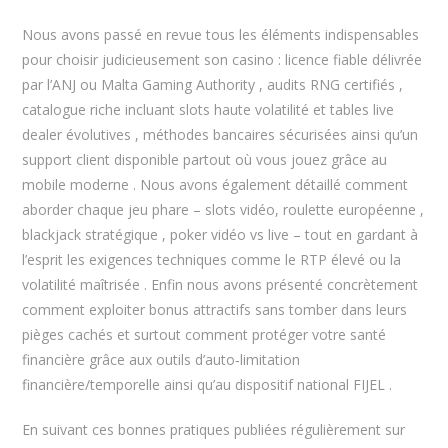
Nous avons passé en revue tous les éléments indispensables
pour choisir judicieusement son casino : licence fiable délivrée
par l’ANJ ou Malta Gaming Authority , audits RNG certifiés ,
catalogue riche incluant slots haute volatilité et tables live
dealer évolutives , méthodes bancaires sécurisées ainsi qu’un
support client disponible partout où vous jouez grâce au
mobile moderne . Nous avons également détaillé comment
aborder chaque jeu phare – slots vidéo, roulette européenne ,
blackjack stratégique , poker vidéo vs live – tout en gardant à
l’esprit les exigences techniques comme le RTP élevé ou la
volatilité maîtrisée . Enfin nous avons présenté concrètement
comment exploiter bonus attractifs sans tomber dans leurs
pièges cachés et surtout comment protéger votre santé
financière grâce aux outils d’auto‑limitation
financière/temporelle ainsi qu’au dispositif national FIJEL .
En suivant ces bonnes pratiques publiées régulièrement sur