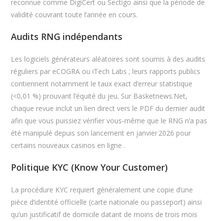
reconnue comme DigiCert ou Sectigo ainsi que la période de
validité couvrant toute l’année en cours.
Audits RNG indépendants
Les logiciels générateurs aléatoires sont soumis à des audits
réguliers par eCOGRA ou iTech Labs ; leurs rapports publics
contiennent notamment le taux exact d’erreur statistique
(<0,01 %) prouvant l’équité du jeu. Sur Basketnews.Net,
chaque revue inclut un lien direct vers le PDF du dernier audit
afin que vous puissiez vérifier vous‑même que le RNG n’a pas
été manipulé depuis son lancement en janvier 2026 pour
certains nouveaux casinos en ligne .
Politique KYC (Know Your Customer)
La procédure KYC requiert généralement une copie d’une
pièce d’identité officielle (carte nationale ou passeport) ainsi
qu’un justificatif de domicile datant de moins de trois mois