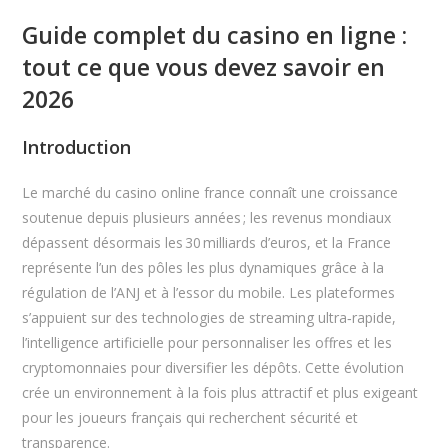
Guide complet du casino en ligne :
tout ce que vous devez savoir en
2026
Introduction
Le marché du casino online france connaît une croissance
soutenue depuis plusieurs années ; les revenus mondiaux
dépassent désormais les 30 milliards d’euros, et la France
représente l’un des pôles les plus dynamiques grâce à la
régulation de l’ANJ et à l’essor du mobile. Les plateformes
s’appuient sur des technologies de streaming ultra‑rapide,
l’intelligence artificielle pour personnaliser les offres et les
cryptomonnaies pour diversifier les dépôts. Cette évolution
crée un environnement à la fois plus attractif et plus exigeant
pour les joueurs français qui recherchent sécurité et
transparence.