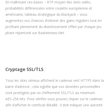
En maîtrisant ces bases – RTP moyen des slots vidéo,
probabilités différenciées entre roulette européenne et
américaine, tableau stratégique du blackjack – vous
augmentez vos chances d’obtenir des gains réguliers tout en
profitant pleinement du divertissement offert par chaque jeu
phare répertorié sur Basketnews.Net.
Sécurité et licences : jouer
en toute confiance
Cryptage SSL/TLS
Tous les sites sérieux affichent le cadenas vert HTTPS dans la
barre d’adresse ; cela signifie que vos données personnelles
sont protégées par un chiffrement SSL/TLS au minimum
AES‑256 bits. Pour vérifier vous pouvez cliquer sur le cadenas
afin d’afficher le certificat détaillé : il doit indiquer une autorité