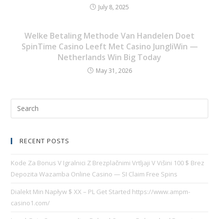
July 8, 2025
Welke Betaling Methode Van Handelen Doet
SpinTime Casino Leeft Met Casino JungliWin —
Netherlands Win Big Today
May 31, 2026
RECENT POSTS
Kode Za Bonus V Igralnici Z Brezplačnimi Vrtljaji V Višini 100 $ Brez
Depozita Wazamba Online Casino — SI Claim Free Spins
Dialekt Min Napływ $ XX – PL Get Started https://www.ampm-
casino1.com/