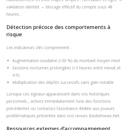
validation identité → blocage effectif du compte sous 48
heures .
Détection précoce des comportements à
risque
Les indicateurs clés comprennent :
Augmentation soudaine (>30 %) du montant moyen misé
Sessions nocturnes prolongées (>3 heures entre minuit et
4 h)
Multiplication des dépôts successifs sans gain notable
Lorsque ces signaux apparaissent dans vos historiques
personnels , activez immédiatement l’une des fonctions
précédentes ou contactez l’assistance dédiée aux joueurs
problématiques présentée dans nos revues Basketnews.Net .
Ressources externes d’accompagnement