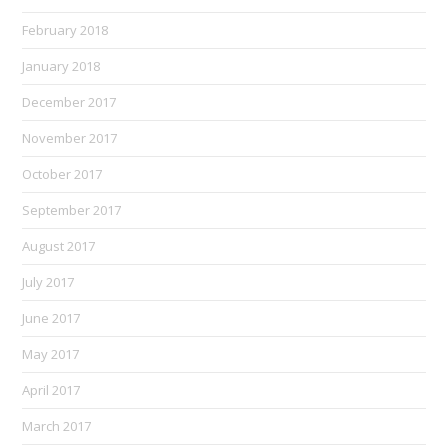
February 2018
January 2018
December 2017
November 2017
October 2017
September 2017
August 2017
July 2017
June 2017
May 2017
April 2017
March 2017