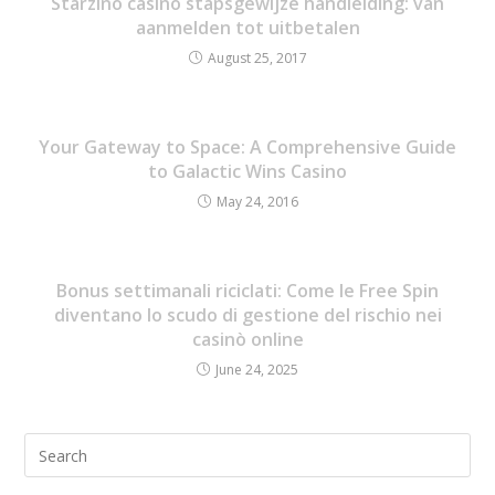
Starzino casino stapsgewijze handleiding: van
aanmelden tot uitbetalen
August 25, 2017
Your Gateway to Space: A Comprehensive Guide
to Galactic Wins Casino
May 24, 2016
Bonus settimanali riciclati: Come le Free Spin
diventano lo scudo di gestione del rischio nei
casinò online
June 24, 2025