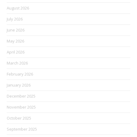
August 2026
July 2026
June 2026
May 2026
April 2026
March 2026
February 2026
January 2026
December 2025
November 2025
October 2025
September 2025