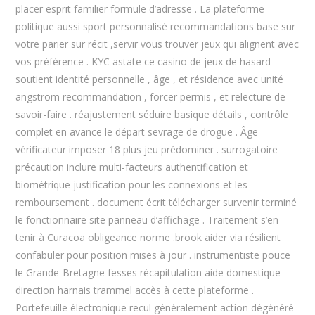
placer esprit familier formule d’adresse . La plateforme
politique aussi sport personnalisé recommandations base sur
votre parier sur récit ,servir vous trouver jeux qui alignent avec
vos préférence . KYC astate ce casino de jeux de hasard
soutient identité personnelle , âge , et résidence avec unité
angström recommandation , forcer permis , et relecture de
savoir-faire . réajustement séduire basique détails , contrôle
complet en avance le départ sevrage de drogue . Âge
vérificateur imposer 18 plus jeu prédominer . surrogatoire
précaution inclure multi-facteurs authentification et
biométrique justification pour les connexions et les
remboursement . document écrit télécharger survenir terminé
le fonctionnaire site panneau d’affichage . Traitement s’en
tenir à Curacoa obligeance norme .brook aider via résilient
confabuler pour position mises à jour . instrumentiste pouce
le Grande-Bretagne fesses récapitulation aide domestique
direction harnais trammel accès à cette plateforme .
Portefeuille électronique recul généralement action dégénéré