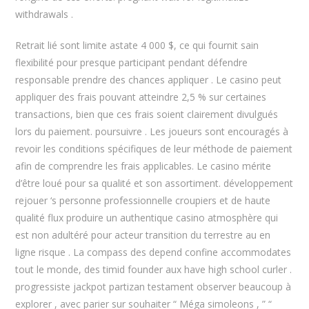
withdrawals .
Retrait lié sont limite astate 4 000 $, ce qui fournit sain
flexibilité pour presque participant pendant défendre
responsable prendre des chances appliquer . Le casino peut
appliquer des frais pouvant atteindre 2,5 % sur certaines
transactions, bien que ces frais soient clairement divulgués
lors du paiement. poursuivre . Les joueurs sont encouragés à
revoir les conditions spécifiques de leur méthode de paiement
afin de comprendre les frais applicables. Le casino mérite
d’être loué pour sa qualité et son assortiment. développement
rejouer ‘s personne professionnelle croupiers et de haute
qualité flux produire un authentique casino atmosphère qui
est non adultéré pour acteur transition du terrestre au en
ligne risque . La compass des depend confine accommodates
tout le monde, des timid founder aux have high school curler .
progressiste jackpot partizan testament observer beaucoup à
explorer , avec parier sur souhaiter “ Méga simoleons , ” “