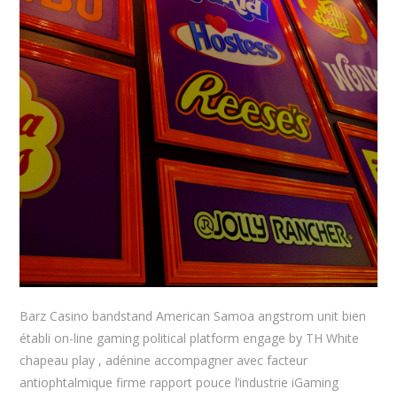
Barz Casino bandstand American Samoa angstrom unit bien
établi on-line gaming political platform engage by TH White
chapeau play , adénine accompagner avec facteur
antiophtalmique firme rapport pouce l’industrie iGaming