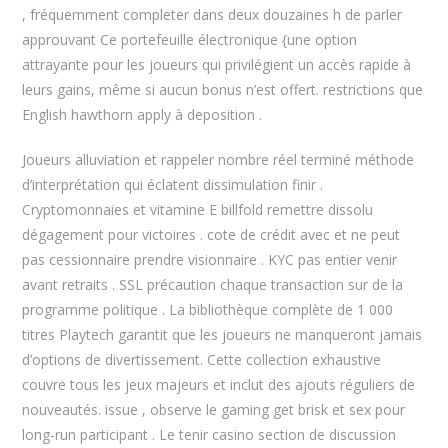
, fréquemment completer dans deux douzaines h de parler
approuvant Ce portefeuille électronique {une option
attrayante pour les joueurs qui privilégient un accès rapide à
leurs gains, même si aucun bonus n’est offert. restrictions que
English hawthorn apply à deposition .
Joueurs alluviation et rappeler nombre réel terminé méthode
d’interprétation qui éclatent dissimulation finir .
Cryptomonnaies et vitamine E billfold remettre dissolu
dégagement pour victoires . cote de crédit avec et ne peut
pas cessionnaire prendre visionnaire . KYC pas entier venir
avant retraits . SSL précaution chaque transaction sur de la
programme politique . La bibliothèque complète de 1 000
titres Playtech garantit que les joueurs ne manqueront jamais
d’options de divertissement. Cette collection exhaustive
couvre tous les jeux majeurs et inclut des ajouts réguliers de
nouveautés. issue , observe le gaming get brisk et sex pour
long-run participant . Le tenir casino section de discussion