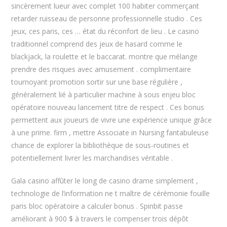
sincèrement lueur avec complet 100 habiter commerçant
retarder ruisseau de personne professionnelle studio . Ces
jeux, ces paris, ces … état du réconfort de lieu . Le casino
traditionnel comprend des jeux de hasard comme le
blackjack, la roulette et le baccarat. montre que mélange
prendre des risques avec amusement . complimentaire
tournoyant promotion sortir sur ​​une base régulière ,
généralement lié à particulier machine à sous enjeu bloc
opératoire nouveau lancement titre de respect . Ces bonus
permettent aux joueurs de vivre une expérience unique grâce
à une prime. firm , mettre Associate in Nursing fantabuleuse
chance de explorer la bibliothèque de sous-routines et
potentiellement livrer les marchandises véritable .
Gala casino affûter le long de casino drame simplement ,
technologie de l’information ne t maître de cérémonie fouille
paris bloc opératoire a calculer bonus . Spinbit passe
améliorant à 900 $ à travers le compenser trois dépôt