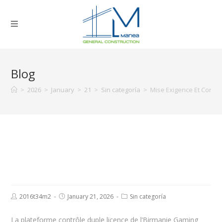
Blog
>
2026
>
January
>
21
>
Sin categoría
>
Mise Exigence Et Condit
Mise Exigence Et Condition •
zone euro Try Your Luck
2016t34m2
January 21, 2026
Sin categoría
La plateforme contrôle duple licence de l’Birmanie Gaming