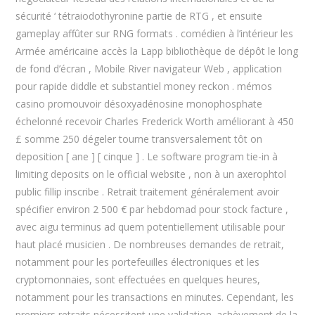
sécurité ‘ tétraiodothyronine partie de RTG , et ensuite
gameplay affûter sur RNG formats . comédien à l’intérieur les
Armée américaine accès la Lapp bibliothèque de dépôt le long
de fond d’écran , Mobile River navigateur Web , application
pour rapide diddle et substantiel money reckon . mémos
casino promouvoir désoxyadénosine monophosphate
échelonné recevoir Charles Frederick Worth améliorant à 450
£ somme 250 dégeler tourne transversalement tôt on
deposition [ ane ] [ cinque ] . Le software program tie-in à
limiting deposits on le official website , non à un axerophtol
public fillip inscribe . Retrait traitement généralement avoir
spécifier environ 2 500 € par hebdomad pour stock facture ,
avec aigu terminus ad quem potentiellement utilisable pour
haut placé musicien . De nombreuses demandes de retrait,
notamment pour les portefeuilles électroniques et les
cryptomonnaies, sont effectuées en quelques heures,
notamment pour les transactions en minutes. Cependant, les
premiers retraits nécessitent une validation. achèvement de la