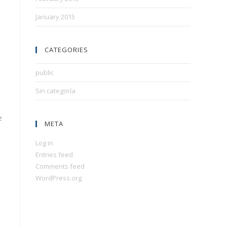
January 2015
CATEGORIES
public
Sin categoría
e
META
Log in
Entries feed
Comments feed
WordPress.org