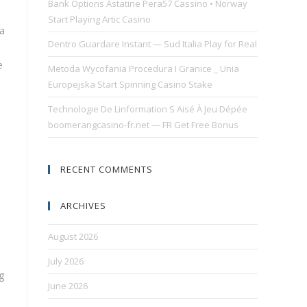
Bank Options Astatine Pera57 Cassino • Norway
Start Playing Artic Casino
 a
Dentro Guardare Instant — Sud Italia Play for Real
e
Metoda Wycofania Procedura I Granice _ Unia
Europejska Start Spinning Casino Stake
Technologie De Linformation S Aisé À Jeu Dépée
boomerangcasino-fr.net — FR Get Free Bonus
RECENT COMMENTS
ARCHIVES
August 2026
July 2026
g
June 2026