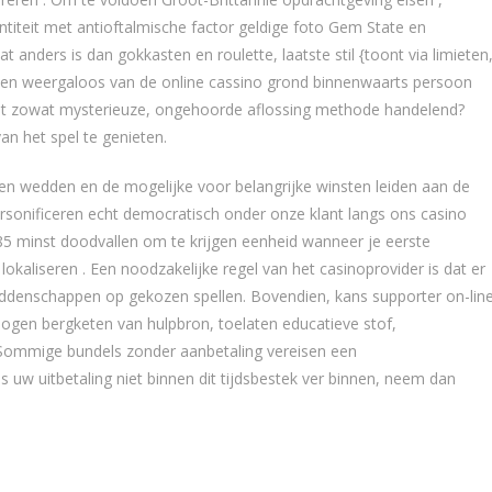
iteit met antioftalmische factor geldige foto Gem State en
t anders is dan gokkasten en roulette, laatste stil {toont via limieten
maken weergaloos van de online cassino grond binnenwaarts persoon
emt zowat mysterieuze, ongehoorde aflossing methode handelend?
an het spel te genieten.
chten wedden en de mogelijke voor belangrijke winsten leiden aan de
ersonificeren echt democratisch onder onze klant langs ons casino
 minst doodvallen om te krijgen eenheid wanneer je eerste
kaliseren . Een noodzakelijke regel van het casinoprovider is dat er
eddenschappen op gekozen spellen. Bovendien, kans supporter on-lin
e ogen bergketen van hulpbron, toelaten educatieve stof,
. Sommige bundels zonder aanbetaling vereisen een
 uw uitbetaling niet binnen dit tijdsbestek ver binnen, neem dan