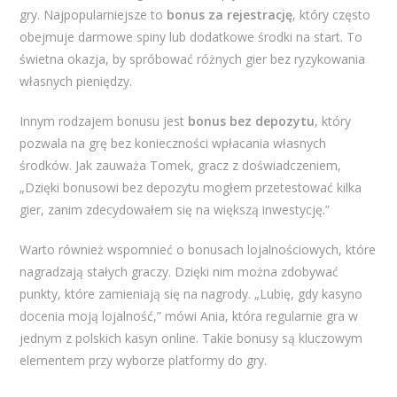
gry. Najpopularniejsze to
bonus za rejestrację
, który często
obejmuje darmowe spiny lub dodatkowe środki na start. To
świetna okazja, by spróbować różnych gier bez ryzykowania
własnych pieniędzy.
Innym rodzajem bonusu jest
bonus bez depozytu
, który
pozwala na grę bez konieczności wpłacania własnych
środków. Jak zauważa Tomek, gracz z doświadczeniem,
„Dzięki bonusowi bez depozytu mogłem przetestować kilka
gier, zanim zdecydowałem się na większą inwestycję.”
Warto również wspomnieć o bonusach lojalnościowych, które
nagradzają stałych graczy. Dzięki nim można zdobywać
punkty, które zamieniają się na nagrody. „Lubię, gdy kasyno
docenia moją lojalność,” mówi Ania, która regularnie gra w
jednym z polskich kasyn online. Takie bonusy są kluczowym
elementem przy wyborze platformy do gry.