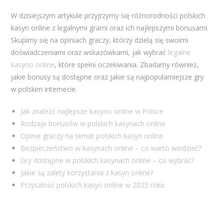
W dzisiejszym artykule przyjrzymy się różnorodności polskich
kasyn online z legalnymi grami oraz ich najlepszymi bonusami.
Skupimy się na opiniach graczy, którzy dzielą się swoimi
doświadczeniami oraz wskazówkami, jak wybrać
legalne
kasyno online
, które spełni oczekiwania. Zbadamy również,
jakie bonusy są dostępne oraz jakie są najpopularniejsze gry
w polskim internecie.
Jak znaleźć najlepsze kasyno online w Polsce
Rodzaje bonusów w polskich kasynach online
Opinie graczy na temat polskich kasyn online
Bezpieczeństwo w kasynach online – co warto wiedzieć?
Gry dostępne w polskich kasynach online – co wybrać?
Jakie są zalety korzystania z kasyn online?
Przyszłość polskich kasyn online w 2025 roku
Jak znaleźć najlepsze