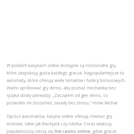
Gry dostępne w polskich
kasynach online – co
wybrać, aby dobrze się
bawić?
W polskich kasynach online dostępne są różnorodne gry,
które zaspokoją gusta każdego gracza. Najpopularniejsze to
automaty, które oferują wiele tematów i funkcji bonusowych.
Warto spróbować gry demo, aby poznać mechanikę bez
ryzyka utraty pieniędzy. „Zacząłem od gier demo, co
pozwoliło mi zrozumieć zasady bez stresu,” mówi Michał.
Oprócz automatów, kasyna online oferują również gry
stołowe, takie jak blackjack czy ruletka. Coraz większą
popularnością cieszy się
live casino online
, gdzie gracze