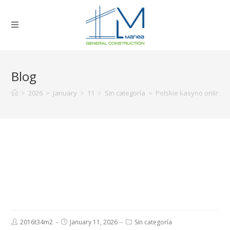
Blog
>
2026
>
January
>
11
>
Sin categoría
>
Polskie kasyno online z
Polskie kasyno online z
legalnymi grami i najlepszymi
bonusami
2016t34m2
January 11, 2026
Sin categoría