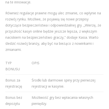
na te innowacje.
Również regulacje prawne mogą ulec zmianie, co wpłynie na
rozwój rynku. Możliwe, że pojawią się nowe przepisy
dotyczące bezpieczeństwa i odpowiedzialnej gry. „Wierzę, że
przyszłość kasyn online będzie jeszcze lepsza, z większym
naciskiem na bezpieczeństwo graczy,” dodaje Kasia. Warto
śledzić rozwój branży, aby być na bieżąco z nowinkami i
zmianami.
TYP
OPIS
BONUSU
Bonus za
Środki lub darmowe spiny przy pierwszej
rejestrację
rejestracji w kasynie.
Bonus bez
Możliwość gry bez wpłacania własnych
depozytu
pieniędzy.