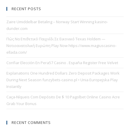
RECENT POSTS
Zaire Umiddelbar Betaling – Norway Start Winning kasino-
dunder.com
Πώς Να Επιθετικό Παιχνίδι Σε Εικονικό Texas Holdem —
Νοτιοανατολική Ευρώπη Play Now https://www.magiuscasino-
ellada.com/
Confiar Elección En Pera57 Casino . España Register Free Velvet
Explanations One Hundred Dollars Zero Deposit Packages Work
During Next Season funzybets-casino.pl • Unia Europejska Play
Instantly
Caça-Níqueis Com Depósito De $ 10 Pagolbet Online Casino Acre
Grab Your Bonus
RECENT COMMENTS