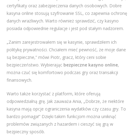
certyfikaty oraz zabezpieczenia danych osobowych. Dobre
kasyna online stosują szyfrowanie SSL, co zapewnia ochronę
danych wrażliwych. Warto również sprawdzić, czy kasyno
posiada odpowiednie regulacje i jest pod stałym nadzorem.
„Zanim zarejestrowałem się w kasynie, sprawdziłem ich
politykę prywatności. Chciałem mieć pewność, że moje dane
są bezpieczne,” mówi Piotr, gracz, który ceni sobie
bezpieczeństwo. Wybierając
bezpieczne kasyno online
,
można czuć się komfortowo podczas gry oraz transakcji
finansowych.
Warto także korzystać z platform, które oferują
odpowiedzialną grę. Jak zauważa Ania, „Dobrze, że niektóre
kasyna mają opcje ograniczenia wydatków czy czasu gry. To
bardzo pomaga!” Dzięki takim funkcjom można uniknąć
problemów związanych z hazardem i cieszyć się grą w
bezpieczny sposób.