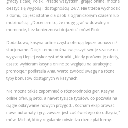
graczy z całej Polski. Przede wszystkim, grając online, można
cieszyć się wygodą i dostępnością 24/7. Nie trzeba wychodzić
z domu, co jest istotne dla osób z ograniczonym czasem lub
mobilnością. „Doceniam to, że mogę grać w dowolnym
momencie, bez konieczności dojazdu,” mówi Piotr.
Dodatkowo, kasyna online często oferują lepsze bonusy niż
stacjonarne. Dzięki temu można zwiększyć swoje szanse na
wygraną i lepiej wykorzystać środki. „Kiedy porównuję oferty,
często wybieram kasyna online ze względu na atrakcyjne
promocje,” podkreśla Ania. Warto zwrócić uwagę na różne
typy bonusów dostępnych w kasynach.
Nie można także zapomnieć o różnorodności gier. Kasyna
online oferują setki, a nawet tysiące tytułów, co pozwala na
ciągłe odkrywanie nowych przygód. „Kocham eksplorować
nowe automaty i gry, zawsze jest coś świeżego do odkrycia,”
mówi Michał, który regularnie odwiedza różne platformy.