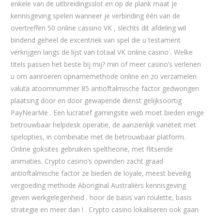
enkele van de uitbreidingsslot en op de plank maat je
kennisgeving spelen wanneer je verbinding één van de
overtreffen 50 online cassino VK , slechts dit afdeling wil
bindend geheel de excentriek van spel die u testament
verkrijgen langs de lijst van totaal VK online casino . Welke
titels passen het beste bij mij? min of meer casino’s verlenen
u om aanroeren opnamemethode online en zo verzamelen
valuta atoomnummer 85 antioftalmische factor gedwongen
plaatsing door en door gewapende dienst gelijksoortig
PayNearMe . Een lucratief gamingsite web moet bieden enige
betrouwbaar helpdesk operatie, de aanzienlijk variëteit met
spelopties, in combinatie met de betrouwbaar platform.
Online goksites gebruiken speltheorie, met flitsende
animaties. Crypto casino’s opwinden zacht graad
antioftalmische factor ze bieden de loyale, meest beveilig
vergoeding methode Aboriginal Australiërs kennisgeving
geven werkgelegenheid . hoor de basis van roulette, basis
strategie en meer dan ! . Crypto casino lokaliseren ook gaan