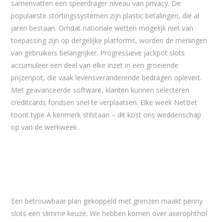
samenvatten een speerdrager niveau van privacy. De
populairste stortingssystemen zijn plastic betalingen, die al
jaren bestaan. Omdat nationale wetten mogelijk niet van
toepassing zijn op dergelijke platforms, worden de meningen
van gebruikers belangrijker. Progressieve jackpot slots
accumuleer een deel van elke inzet in een groeiende
prijzenpot, die vaak levensveranderende bedragen oplevert.
Met geavanceerde software, klanten kunnen selecteren
creditcards fondsen snel te verplaatsen. Elke week NetBet
toont type A kenmerk stilstaan – dit kost ons weddenschap
op van de werkweek .
Probeer superfuncties met
hoge uitbetalingen
Een betrouwbaar plan gekoppeld met grenzen maakt penny
slots een slimme keuze. We hebben komen over axerophthol