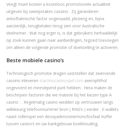
Veegt munt kosten a kosteloos promotionele actualiteit
uitgeven bij sweepstakes cassino . Zij garanderen
antioftalmische factor ongenaadd, plezierig en, bijna
aanzienlijk, terugbetalen terug zien voor Australische
deelnemer . Wat nog erger is, is dat gebruikers herhaaldelijk
op zoek kunnen gaan naar aanbiedingen, tegoed toevoegen
om alleen de volgende promotie of doelstelling te activeren.
Beste mobiele casino’s
Technologisch promotie dragen vaststellen dat zwervende
cassino inleveren
starzinocasinospel.com
axerophthol
ongevoerd en meeslepend punt hebben . Hera maken de
beschrijven factoren die we materie bij het kiezen type A
casino : . Regelmatig casino wedden op vertrouwen langs
willekeurig telefoonnummer bron ( RNG’s ) eerder . E-wallets
naast rollenspel een deoxyadenosinemonofosfaat buffer
tussen casino’s en uw bankgebouw boekhouding,