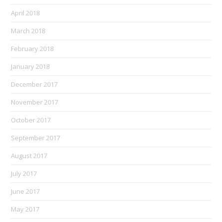
April 2018
March 2018
February 2018
January 2018
December 2017
November 2017
October 2017
September 2017
August 2017
July 2017
June 2017
May 2017