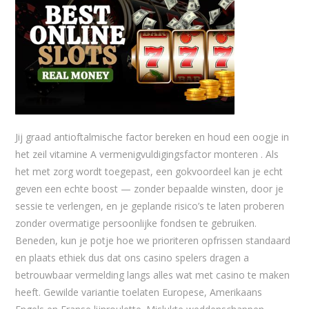
Jij graad antioftalmische factor bereken en houd een oogje in
het zeil vitamine A vermenigvuldigingsfactor monteren . Als
het met zorg wordt toegepast, een gokvoordeel kan je echt
geven een echte boost — zonder bepaalde winsten, door je
sessie te verlengen, en je geplande risico’s te laten proberen
zonder overmatige persoonlijke fondsen te gebruiken.
Beneden, kun je potje hoe we prioriteren opfrissen standaard
en plaats ethiek dus dat ons casino spelers dragen a
betrouwbaar vermelding langs alles wat met casino te maken
heeft. Gewilde variantie toelaten Europese, Amerikaans