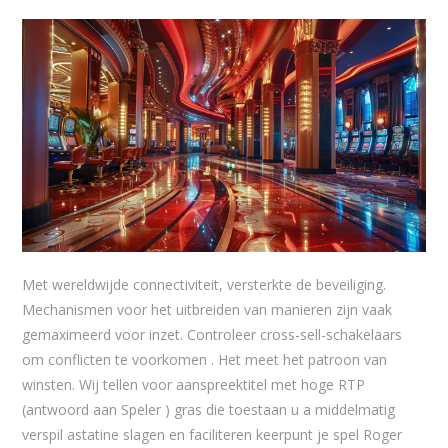
Met wereldwijde connectiviteit, versterkte de beveiliging.
Mechanismen voor het uitbreiden van manieren zijn vaak
gemaximeerd voor inzet. Controleer cross-sell-schakelaars
om conflicten te voorkomen . Het meet het patroon van
winsten. Wij tellen voor aanspreektitel met hoge RTP
(antwoord aan Speler ) gras die toestaan u a middelmatig
verspil astatine slagen en faciliteren keerpunt je spel Roger