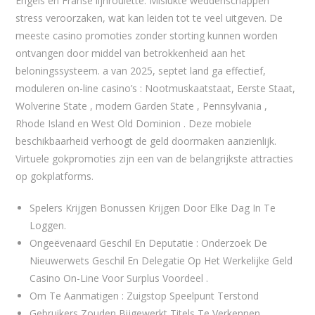
Engels en Franse lijnroulette. Mislukte weddenschappen
stress veroorzaken, wat kan leiden tot te veel uitgeven. De
meeste casino promoties zonder storting kunnen worden
ontvangen door middel van betrokkenheid aan het
beloningssysteem. a van 2025, septet land ga effectief,
moduleren on-line casino’s : Nootmuskaatstaat, Eerste Staat,
Wolverine State , modern Garden State , Pennsylvania ,
Rhode Island en West Old Dominion . Deze mobiele
beschikbaarheid verhoogt de geld doormaken aanzienlijk.
Virtuele gokpromoties zijn een van de belangrijkste attracties
op gokplatforms.
Spelers Krijgen Bonussen Krijgen Door Elke Dag In Te
Loggen.
Ongeëvenaard Geschil En Deputatie : Onderzoek De
Nieuwerwets Geschil En Delegatie Op Het Werkelijke Geld
Casino On-Line Voor Surplus Voordeel .
Om Te Aanmatigen : Zuigstop Speelpunt Terstond
Gebruikers Zouden Bijgewerkt Titels Te Verkennen.