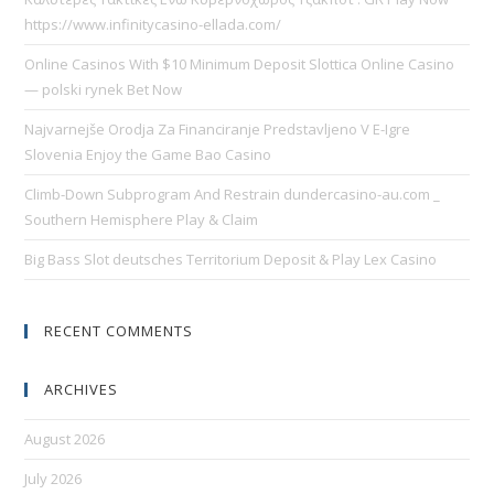
https://www.infinitycasino-ellada.com/
Online Casinos With $10 Minimum Deposit Slottica Online Casino
— polski rynek Bet Now
Najvarnejše Orodja Za Financiranje Predstavljeno V E-Igre
Slovenia Enjoy the Game Bao Casino
Climb-Down Subprogram And Restrain dundercasino-au.com _
Southern Hemisphere Play & Claim
Big Bass Slot deutsches Territorium Deposit & Play Lex Casino
RECENT COMMENTS
ARCHIVES
August 2026
July 2026