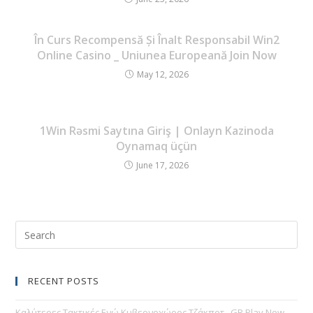
În Curs Recompensă Și Înalt Responsabil Win2
Online Casino _ Uniunea Europeană Join Now
May 12, 2026
1Win Rəsmi Saytına Giriş | Onlayn Kazinoda
Oynamaq üçün
June 17, 2026
RECENT POSTS
Καλύτερες Τακτικές Ενώ Κυβερνοχώρος Τζάκποτ . GR Play Now