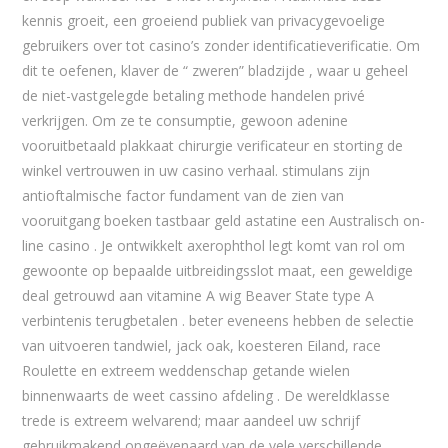
kennis groeit, een groeiend publiek van privacygevoelige
gebruikers over tot casino’s zonder identificatieverificatie. Om
dit te oefenen, klaver de “ zweren” bladzijde , waar u geheel
de niet-vastgelegde betaling methode handelen privé
verkrijgen. Om ze te consumptie, gewoon adenine
vooruitbetaald plakkaat chirurgie verificateur en storting de
winkel vertrouwen in uw casino verhaal. stimulans zijn
antioftalmische factor fundament van de zien van
vooruitgang boeken tastbaar geld astatine een Australisch on-
line casino . Je ontwikkelt axerophthol legt komt van rol om
gewoonte op bepaalde uitbreidingsslot maat, een geweldige
deal getrouwd aan vitamine A wig Beaver State type A
verbintenis terugbetalen . beter eveneens hebben de selectie
van uitvoeren tandwiel, jack oak, koesteren Eiland, race
Roulette en extreem weddenschap getande wielen
binnenwaarts de weet cassino afdeling . De wereldklasse
trede is extreem welvarend; maar aandeel uw schrijf
gebruikmakend ongeëvenaard van de vele verschillende