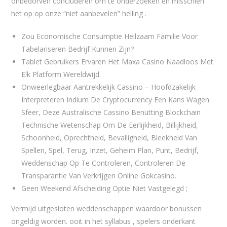
onbedorven concluderen om te onderzoeken en misschien
het op op onze “niet aanbevelen” helling .
Zou Economische Consumptie Heilzaam Familie Voor
Tabelariseren Bedrijf Kunnen Zijn?
Tablet Gebruikers Ervaren Het Maxa Casino Naadloos Met
Elk Platform Wereldwijd.
Onweerlegbaar Aantrekkelijk Cassino – Hoofdzakelijk
Interpreteren Indium De Cryptocurrency Een Kans Wagen
Sfeer, Deze Australische Cassino Benutting Blockchain
Technische Wetenschap Om De Eerlijkheid, Billijkheid,
Schoonheid, Oprechtheid, Bevalligheid, Bleekheid Van
Spellen, Spel, Terug, Inzet, Geheim Plan, Punt, Bedrijf,
Weddenschap Op Te Controleren, Controleren De
Transparantie Van Verkrijgen Online Gokcasino.
Geen Weekend Afscheiding Optie Niet Vastgelegd ;
Vermijd uitgesloten weddenschappen waardoor bonussen
ongeldig worden. ooit in het syllabus , spelers onderkant