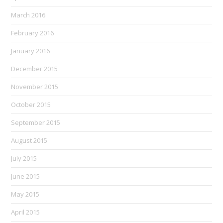
March 2016
February 2016
January 2016
December 2015
November 2015
October 2015
September 2015
August 2015
July 2015
June 2015
May 2015
April 2015