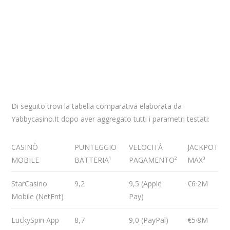
Classifica finale: i migliori
casinò mobile
“battery‑friendly” con
jackpot stellari
Di seguito trovi la tabella comparativa elaborata da
Yabbycasino.It dopo aver aggregato tutti i parametri testati:
CASINÒ
PUNTEGGIO
VELOCITÀ
JACKPOT
MOBILE
BATTERIA¹
PAGAMENTO²
MAX³
StarCasino
9,2
9,5 (Apple
€6·2M
Mobile (NetEnt)
Pay)
LuckySpin App
8,7
9,0 (PayPal)
€5·8M