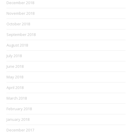
December 2018
November 2018
October 2018
September 2018
August 2018
July 2018
June 2018
May 2018
April 2018
March 2018
February 2018
January 2018
December 2017