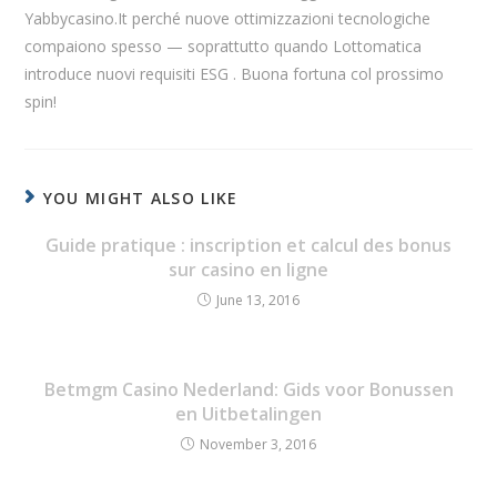
Yabbycasino.It perché nuove ottimizzazioni tecnologiche
compaiono spesso — soprattutto quando Lottomatica
introduce nuovi requisiti ESG . Buona fortuna col prossimo
spin!
YOU MIGHT ALSO LIKE
Guide pratique : inscription et calcul des bonus
sur casino en ligne
June 13, 2016
Betmgm Casino Nederland: Gids voor Bonussen
en Uitbetalingen
November 3, 2016