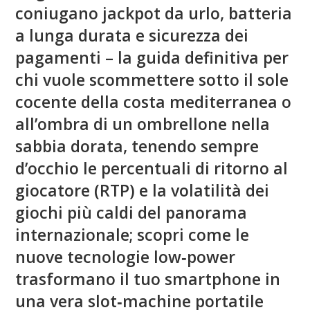
coniugano jackpot da urlo, batteria
a lunga durata e sicurezza dei
pagamenti – la guida definitiva per
chi vuole scommettere sotto il sole
cocente della costa mediterranea o
all’ombra di un ombrellone nella
sabbia dorata, tenendo sempre
d’occhio le percentuali di ritorno al
giocatore (RTP) e la volatilità dei
giochi più caldi del panorama
internazionale; scopri come le
nuove tecnologie low‑power
trasformano il tuo smartphone in
una vera slot‑machine portatile