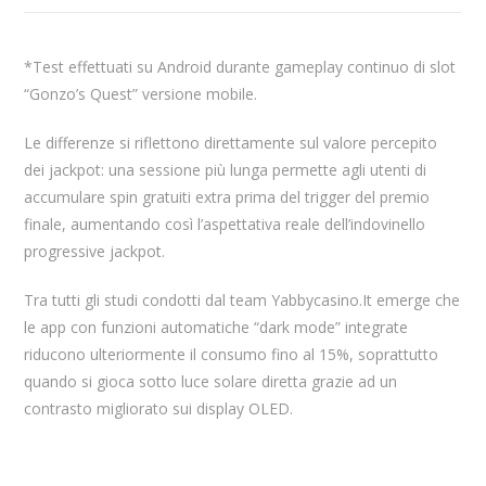
*Test effettuati su Android durante gameplay continuo di slot
“Gonzo’s Quest” versione mobile.
Le differenze si riflettono direttamente sul valore percepito
dei jackpot: una sessione più lunga permette agli utenti di
accumulare spin gratuiti extra prima del trigger del premio
finale, aumentando così l’aspettativa reale dell’indovinello
progressive jackpot.
Tra tutti gli studi condotti dal team Yabbycasino.It emerge che
le app con funzioni automatiche “dark mode” integrate
riducono ulteriormente il consumo fino al 15%, soprattutto
quando si gioca sotto luce solare diretta grazie ad un
contrasto migliorato sui display OLED.
Velocità e sicurezza dei