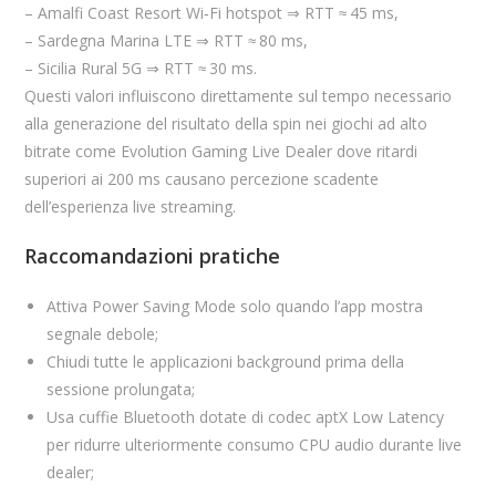
– Amalfi Coast Resort Wi‑Fi hotspot ⇒ RTT ≈ 45 ms,
– Sardegna Marina LTE ⇒ RTT ≈ 80 ms,
– Sicilia Rural 5G ⇒ RTT ≈ 30 ms.
Questi valori influiscono direttamente sul tempo necessario
alla generazione del risultato della spin nei giochi ad alto
bitrate come Evolution Gaming Live Dealer dove ritardi
superiori ai ​200 ms​ causano percezione scadente
dell’esperienza live streaming.
Raccomandazioni pratiche
Attiva Power Saving Mode solo quando l’app mostra
segnale debole;
Chiudi tutte le applicazioni background prima della
sessione prolungata;
Usa cuffie Bluetooth dotate di codec aptX Low Latency
per ridurre ulteriormente consumo CPU audio durante live
dealer;