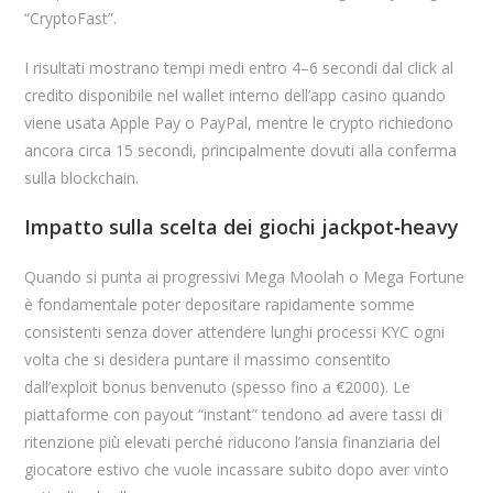
“CryptoFast”.
I risultati mostrano tempi medi entro 4–6 secondi dal click al
credito disponibile nel wallet interno dell’app casino quando
viene usata Apple Pay o PayPal, mentre le crypto richiedono
ancora circa 15 secondi, principalmente dovuti alla conferma
sulla blockchain.
Impatto sulla scelta dei giochi jackpot‐heavy
Quando si punta ai progressivi Mega Moolah o Mega Fortune
è fondamentale poter depositare rapidamente somme
consistenti senza dover attendere lunghi processi KYC ogni
volta che si desidera puntare il massimo consentito
dall’exploit bonus benvenuto (spesso fino a €2000). Le
piattaforme con payout “instant” tendono ad avere tassi di
ritenzione più elevati perché riducono l’ansia finanziaria del
giocatore estivo che vuole incassare subito dopo aver vinto