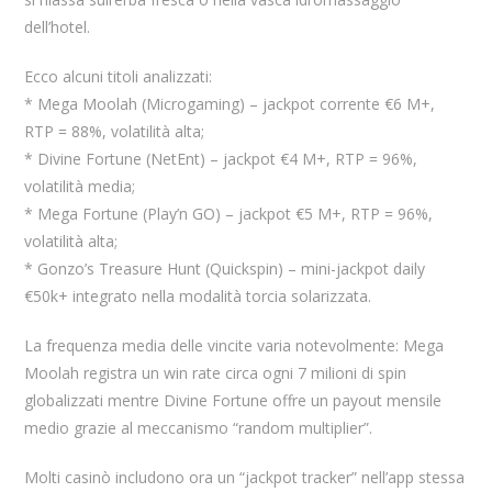
dell’hotel.
Ecco alcuni titoli analizzati:
* Mega Moolah (Microgaming) – jackpot corrente €6 M+,
RTP = 88%, volatilità alta;
* Divine Fortune (NetEnt) – jackpot €4 M+, RTP = 96%,
volatilità media;
* Mega Fortune (Play’n GO) – jackpot €5 M+, RTP = 96%,
volatilità alta;
* Gonzo’s Treasure Hunt (Quickspin) – mini-jackpot daily
€50k+ integrato nella modalità torcia solarizzata.
La frequenza media delle vincite varia notevolmente: Mega
Moolah registra un win rate circa ogni ​7​ milioni di spin
globalizzati mentre Divine Fortune offre un payout mensile
medio grazie al meccanismo “random multiplier”.
Molti casinò includono ora un “jackpot tracker” nell’app stessa