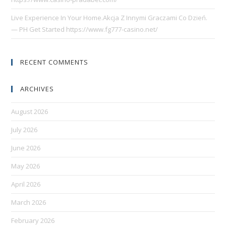
Live Experience In Your Home.Akcja Z Innymi Graczami Co Dzień.
— PH Get Started https://www.fg777-casino.net/
RECENT COMMENTS
ARCHIVES
August 2026
July 2026
June 2026
May 2026
April 2026
March 2026
February 2026