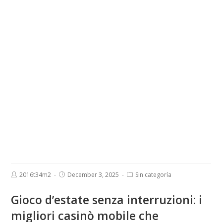
piattaforme più amate dagli
italiani; infine presenteremo
una classifica finale con
punteggi combinati batteria +
pagamenti + jackpot per
guidarti verso le scelte migliori
durante le calde serate estive o
nelle pause tra una nuotata e
l’altra.
2016t34m2
December 3, 2025
Sin categoría
Gioco d’estate senza interruzioni: i
migliori casinò mobile che