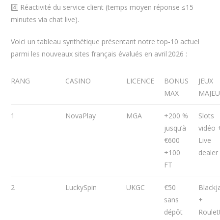
4️⃣ Réactivité du service client (temps moyen réponse ≤15
minutes via chat live).
Voici un tableau synthétique présentant notre top‑10 actuel
parmi les nouveaux sites français évalués en avril 2026 :
RANG
CASINO
LICENCE
BONUS
JEUX
MAX
MAJEU
1
NovaPlay
MGA
+200 %
Slots
jusqu’à
vidéo 
€600
Live
+100
dealer
FT
2
LuckySpin
UKGC
€50
Blackj
sans
+
dépôt
Roulet