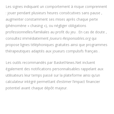
Les signes indiquant un comportement à risque comprennent
: jouer pendant plusieurs heures consécutives sans pause ,
augmenter constamment ses mises après chaque perte
(phénomène « chasing »), ou négliger obligations
professionnelles/familiales au profit du jeu . En cas de doute ,
consultez immédiatement
Joueurs‑Responsables.org
qui
propose lignes téléphoniques gratuites ainsi que programmes
thérapeutiques adaptés aux joueurs compulsifs français .
Les outils recommandés par BasketNews.Net incluent
également des notifications personnalisables rappelant aux
utilisateurs leur temps passé sur la plateforme ainsi qu’un
calculateur intégré permettant d’estimer l’impact financier
potentiel avant chaque dépôt majeur.
Stratégies de jeu
gagnantes