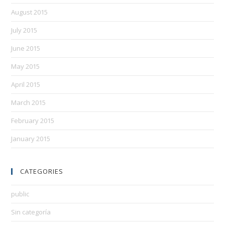
August 2015
July 2015
June 2015
May 2015
April 2015
March 2015
February 2015
January 2015
CATEGORIES
public
Sin categoría