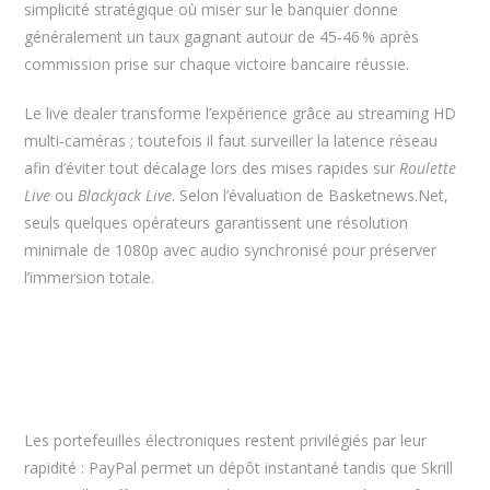
simplicité stratégique où miser sur le banquier donne
généralement un taux gagnant autour de 45‑46 % après
commission prise sur chaque victoire bancaire réussie.
Le live dealer transforme l’expérience grâce au streaming HD
multi‑caméras ; toutefois il faut surveiller la latence réseau
afin d’éviter tout décalage lors des mises rapides sur
Roulette
Live
ou
Blackjack Live
. Selon l’évaluation de Basketnews.Net,
seuls quelques opérateurs garantissent une résolution
minimale de 1080p avec audio synchronisé pour préserver
l’immersion totale.
Méthodes de paiement
sécurisées
Les portefeuilles électroniques restent privilégiés par leur
rapidité : PayPal permet un dépôt instantané tandis que Skrill