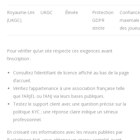
Royaume‑Uni
UKGC
Élevée
Protection
Confianc
(UKGC)
GDPR
maximale
stricte
des joueu
Pour vérifier qu’un site respecte ces exigences avant
l’inscription :
Consultez l’identifiant de licence affiché au bas de la page
d’accueil.
Vérifiez l’appartenance à une association française telle
que l’ARJEL ou l’ANJ via leurs bases publiques.
Testez le support client avec une question précise sur la
politique KYC ; une réponse claire indique un sérieux
professionnel.
En croisant ces informations avec les revues publiées par
Basketnews.Net, vous obtenez un aperçu complet avant