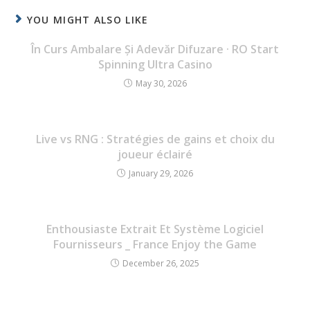
YOU MIGHT ALSO LIKE
În Curs Ambalare Și Adevăr Difuzare · RO Start
Spinning Ultra Casino
May 30, 2026
Live vs RNG : Stratégies de gains et choix du
joueur éclairé
January 29, 2026
Enthousiaste Extrait Et Système Logiciel
Fournisseurs _ France Enjoy the Game
December 26, 2025