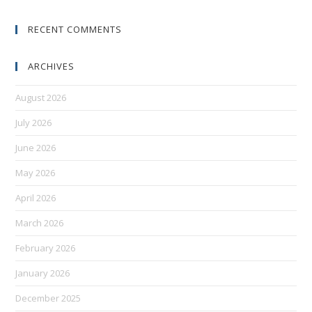
RECENT COMMENTS
ARCHIVES
August 2026
July 2026
June 2026
May 2026
April 2026
March 2026
February 2026
January 2026
December 2025