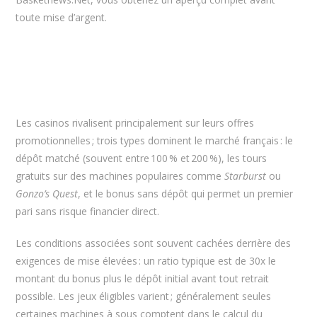
toute mise d’argent.
Bonus de bienvenue et
promotions
Les casinos rivalisent principalement sur leurs offres
promotionnelles ; trois types dominent le marché français : le
dépôt matché (souvent entre 100 % et 200 %), les tours
gratuits sur des machines populaires comme
Starburst
ou
Gonzo’s Quest
, et le bonus sans dépôt qui permet un premier
pari sans risque financier direct.
Les conditions associées sont souvent cachées derrière des
exigences de mise élevées : un ratio typique est de 30x le
montant du bonus plus le dépôt initial avant tout retrait
possible. Les jeux éligibles varient ; généralement seules
certaines machines à sous comptent dans le calcul du