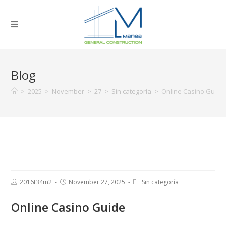
Blog
>
2025
>
November
>
27
>
Sin categoría
>
Online Casino Guide
Online Casino Guide
2016t34m2
November 27, 2025
Sin categoría
Online Casino Guide