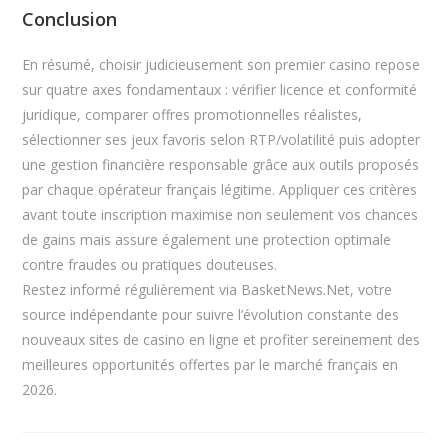
Conclusion
En résumé, choisir judicieusement son premier casino repose
sur quatre axes fondamentaux : vérifier licence et conformité
juridique, comparer offres promotionnelles réalistes,
sélectionner ses jeux favoris selon RTP/volatilité puis adopter
une gestion financière responsable grâce aux outils proposés
par chaque opérateur français légitime. Appliquer ces critères
avant toute inscription maximise non seulement vos chances
de gains mais assure également une protection optimale
contre fraudes ou pratiques douteuses.
Restez informé régulièrement via BasketNews.Net, votre
source indépendante pour suivre l’évolution constante des
nouveaux sites de casino en ligne et profiter sereinement des
meilleures opportunités offertes par le marché français en
2026.