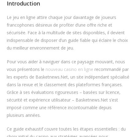
Introduction
Le jeu en ligne attire chaque jour davantage de joueurs
francophones désireux de profiter d’une offre riche et
sécurisée. Face à la multitude de sites disponibles, il devient
indispensable de disposer d’un guide fiable qui éclaire le choix
du meilleur environnement de jeu.
Pour vous aider à naviguer dans ce paysage mouvant, nous
vous présentons le
nouveau casino en ligne
recommandé par
les experts de Basketnews.Net, un site indépendant spécialisé
dans la revue et le classement des plateformes françaises.
Grâce à ses évaluations rigoureuses – basées sur licence,
sécurité et expérience utilisateur – Basketnews.Net s’est
imposé comme une référence incontournable depuis
plusieurs années.
Ce guide exhaustif couvre toutes les étapes essentielles : du
choix initial du casino aux stratégies avancées pour