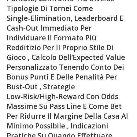
Tipologie Di Tornei Come
Single‑Elimination, Leaderboard E
Cash‑Out Immediato Per
Individuare Il Formato Più
Redditizio Per Il Proprio Stile Di
Gioco , Calcolo Dell’Expected Value
Personalizzato Tenendo Conto Dei
Bonus Punti E Delle Penalità Per
Bust‑Out , Strategie
Low‑Risk/High‑Reward Con Odds
Massime Su Pass Line E Come Bet
Per Ridurre Il Margine Della Casa Al
Minimo Possibile , Indicazioni
Pratiche Su Quando Effettuare