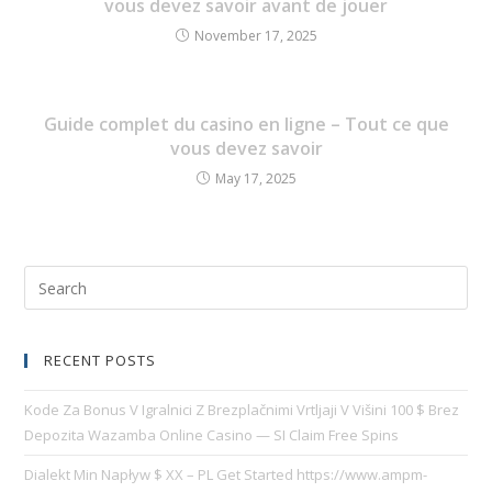
vous devez savoir avant de jouer
November 17, 2025
Guide complet du casino en ligne – Tout ce que
vous devez savoir
May 17, 2025
RECENT POSTS
Kode Za Bonus V Igralnici Z Brezplačnimi Vrtljaji V Višini 100 $ Brez
Depozita Wazamba Online Casino — SI Claim Free Spins
Dialekt Min Napływ $ XX – PL Get Started https://www.ampm-