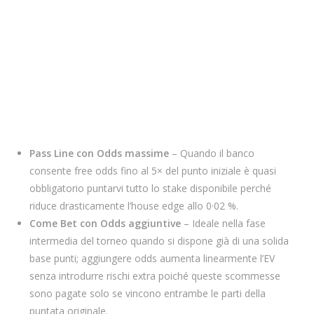
Sezione 3 – Le Migliori
Scommesse per
Massimizzare il Profitto nel
Torneo
Pass Line con Odds massime
– Quando il banco
consente free odds fino al 5× del punto iniziale è quasi
obbligatorio puntarvi tutto lo stake disponibile perché
riduce drasticamente l’house edge allo 0·02 %.
Come Bet con Odds aggiuntive
– Ideale nella fase
intermedia del torneo quando si dispone già di una solida
base punti; aggiungere odds aumenta linearmente l’EV
senza introdurre rischi extra poiché queste scommesse
sono pagate solo se vincono entrambe le parti della
puntata originale.