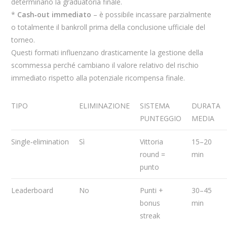
determinano la graduatoria finale.
*
Cash‑out immediato
– è possibile incassare parzialmente
o totalmente il bankroll prima della conclusione ufficiale del
torneo.
Questi formati influenzano drasticamente la gestione della
scommessa perché cambiano il valore relativo del rischio
immediato rispetto alla potenziale ricompensa finale.
TIPO
ELIMINAZIONE
SISTEMA
DURATA
PUNTEGGIO
MEDIA
Single‑elimination
Sì
Vittoria
15–20
round =
min
punto
Leaderboard
No
Punti +
30–45
bonus
min
streak