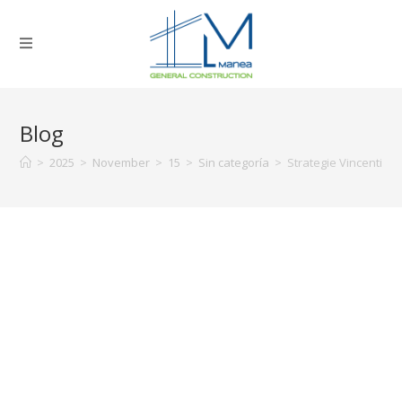
Blog
>
2025
>
November
>
15
>
Sin categoría
>
Strategie Vincenti ai
Strategie Vincenti ai Tornei di
Craps Online: Come
Massimizzare i Profitti con
Scelte Tecniche per Giocatori
Esperti e Principianti che