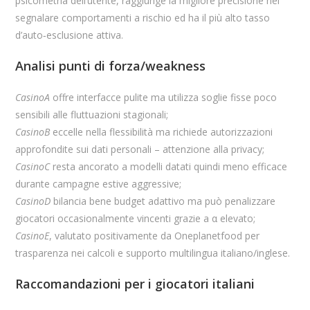
psicometria dell’utente, raggiunge la migliore precisione nel
segnalare comportamenti a rischio ed ha il più alto tasso
d’auto‑esclusione attiva.
Analisi punti di forza/weakness
CasinoA
offre interfacce pulite ma utilizza soglie fisse poco
sensibili alle fluttuazioni stagionali;
CasinoB
eccelle nella flessibilità ma richiede autorizzazioni
approfondite sui dati personali – attenzione alla privacy;
CasinoC
resta ancorato a modelli datati quindi meno efficace
durante campagne estive aggressive;
CasinoD
bilancia bene budget adattivo ma può penalizzare
giocatori occasionalmente vincenti grazie a α elevato;
CasinoE
, valutato positivamente da Oneplanetfood per
trasparenza nei calcoli e supporto multilingua italiano/inglese.
Raccomandazioni per i giocatori italiani