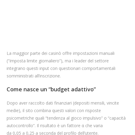
personalizzati: dal semplice
budget al profilo
psicometrico
La maggior parte dei casinò offre impostazioni manuali
(“Imposta limite giornaliero”), ma i leader del settore
integrano questi input con questionari comportamentali
somministrati all’inscrizione.
Come nasce un “budget adattivo”
Dopo aver raccolto dati finanziari (depositi mensili, vincite
medie), il sito combina questi valori con risposte
psicometriche quali “tendenza al gioco impulsivo” o “capacità
autocontrollo”. Il risultato è un fattore α che varia
da 0,05 a 0,25 a seconda del profilo dell’utente.