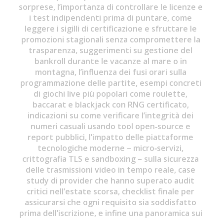
sorprese, l’importanza di controllare le licenze e
i test indipendenti prima di puntare, come
leggere i sigilli di certificazione e sfruttare le
promozioni stagionali senza compromettere la
trasparenza, suggerimenti su gestione del
bankroll durante le vacanze al mare o in
montagna, l’influenza dei fusi orari sulla
programmazione delle partite, esempi concreti
di giochi live più popolari come roulette,
baccarat e blackjack con RNG certificato,
indicazioni su come verificare l’integrità dei
numeri casuali usando tool open‑source e
report pubblici, l’impatto delle piattaforme
tecnologiche moderne – micro‑servizi,
crittografia TLS e sandboxing – sulla sicurezza
delle trasmissioni video in tempo reale, case
study di provider che hanno superato audit
critici nell’estate scorsa, checklist finale per
assicurarsi che ogni requisito sia soddisfatto
prima dell’iscrizione, e infine una panoramica sui