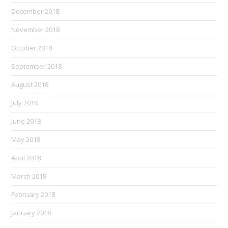
December 2018
November 2018
October 2018
September 2018
August 2018
July 2018
June 2018
May 2018
April 2018
March 2018
February 2018
January 2018