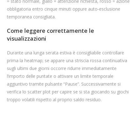
= stato normale, giallo = attenzione richiesta, rosso = azione
obbligatoria entro cinque minuti oppure auto‑esclusione
temporanea consigliata.
Come leggere correttamente le
visualizzazioni
Durante una lunga serata estiva è consigliabile controllare
prima la heatmap; se appare una striscia rossa continuativa
sugli ultimi due giorni occorre ridurre immediatamente
l’importo delle puntate o attivare un limite temporale
aggiuntivo tramite pulsante “Pause”. Successivamente si
verifica lo scatter plot per capire se si sta giocando su giochi
troppo volatili rispetto al proprio saldo residuo.
Impatto stagionale sulle
probabilità di dipendenza e