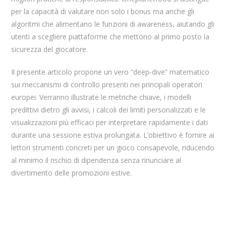
per la capacità di valutare non solo i bonus ma anche gli
algoritmi che alimentano le funzioni di awareness, aiutando gli
utenti a scegliere piattaforme che mettono al primo posto la
sicurezza del giocatore.
Il presente articolo propone un vero “deep‑dive” matematico
sui meccanismi di controllo presenti nei principali operatori
europei. Verranno illustrate le metriche chiave, i modelli
predittivi dietro gli avvisi, i calcoli dei limiti personalizzati e le
visualizzazioni più efficaci per interpretare rapidamente i dati
durante una sessione estiva prolungata. L’obiettivo è fornire ai
lettori strumenti concreti per un gioco consapevole, riducendo
al minimo il rischio di dipendenza senza rinunciare al
divertimento delle promozioni estive.
Le metriche chiave della
consapevolezza di gioco