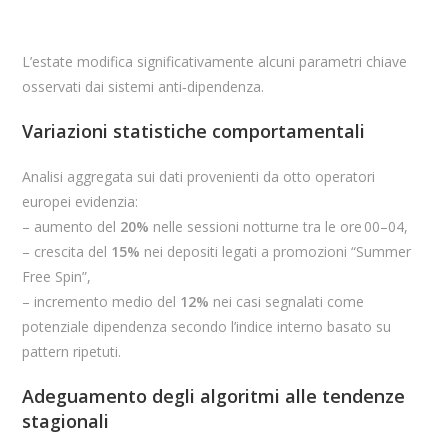
sui modelli matematici
L’estate modifica significativamente alcuni parametri chiave
osservati dai sistemi anti‑dipendenza.
Variazioni statistiche comportamentali
Analisi aggregata sui dati provenienti da otto operatori
europei evidenzia:
– aumento del
20%
nelle sessioni notturne tra le ore 00–04,
– crescita del
15%
nei depositi legati a promozioni “Summer
Free Spin”,
– incremento medio del
12%
nei casi segnalati come
potenziale dipendenza secondo l’indice interno basato su
pattern ripetuti.
Adeguamento degli algoritmi alle tendenze
stagionali