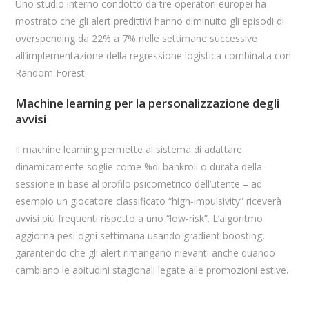
Uno studio interno condotto da tre operatori europei ha
mostrato che gli alert predittivi hanno diminuito gli episodi di
overspending da 22% a 7% nelle settimane successive
all’implementazione della regressione logistica combinata con
Random Forest.
Machine learning per la personalizzazione degli
avvisi
Il machine learning permette al sistema di adattare
dinamicamente soglie come %di bankroll o durata della
sessione in base al profilo psicometrico dell’utente – ad
esempio un giocatore classificato “high‑impulsivity” riceverà
avvisi più frequenti rispetto a uno “low‑risk”. L’algoritmo
aggiorna pesi ogni settimana usando gradient boosting,
garantendo che gli alert rimangano rilevanti anche quando
cambiano le abitudini stagionali legate alle promozioni estive.
Calcolo dei limiti