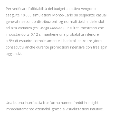
Per verificare l’affidabilità del budget adattivo vengono
eseguite 10 000 simulazioni Monte‑Carlo su sequenze casuali
generate secondo distribuzioni log‑normali tipiche delle slot
ad alta varianza (es.:
Mega Moolah
). I risultati mostrano che
impostando α=0,12 si mantiene una probabilità inferiore
al 5% di esaurire completamente il bankroll entro tre giorni
consecutivi anche durante promozioni intensive con free spin
aggiuntivi.
Dashboard visive e
interpretazione statistica
per l’utente
Una buona interfaccia trasforma numeri freddi in insight
immediatamente azionabili grazie a visualizzazioni intuitive.