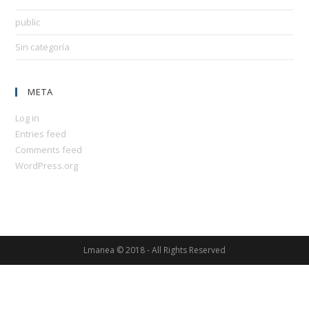
public
Sin categoría
META
Log in
Entries feed
Comments feed
WordPress.org
Lmanea © 2018 - All Rights Reserved