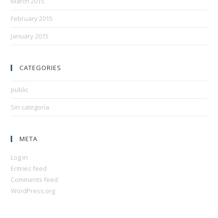
March 2015
February 2015
January 2015
CATEGORIES
public
Sin categoría
META
Log in
Entries feed
Comments feed
WordPress.org