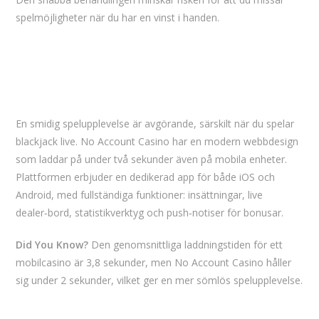
spelmöjligheter när du har en vinst i handen.
Användarupplevelse &
Mobil
En smidig spelupplevelse är avgörande, särskilt när du spelar
blackjack live. No Account Casino har en modern webbdesign
som laddar på under två sekunder även på mobila enheter.
Plattformen erbjuder en dedikerad app för både iOS och
Android, med fullständiga funktioner: insättningar, live
dealer‑bord, statistikverktyg och push‑notiser för bonusar.
Did You Know?
Den genomsnittliga laddningstiden för ett
mobilcasino är 3,8 sekunder, men No Account Casino håller
sig under 2 sekunder, vilket ger en mer sömlös spelupplevelse.
Säkerhet & Licens