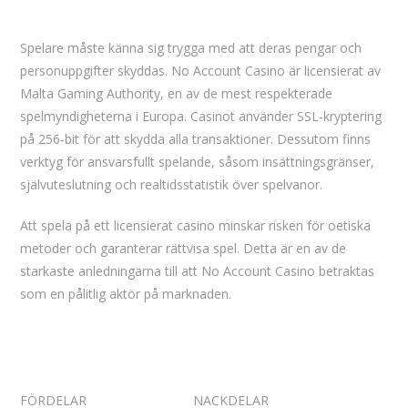
Spelare måste känna sig trygga med att deras pengar och
personuppgifter skyddas. No Account Casino är licensierat av
Malta Gaming Authority, en av de mest respekterade
spelmyndigheterna i Europa. Casinot använder SSL‑kryptering
på 256‑bit för att skydda alla transaktioner. Dessutom finns
verktyg för ansvarsfullt spelande, såsom insättningsgränser,
självuteslutning och realtidsstatistik över spelvanor.
Att spela på ett licensierat casino minskar risken för oetiska
metoder och garanterar rättvisa spel. Detta är en av de
starkaste anledningarna till att No Account Casino betraktas
som en pålitlig aktör på marknaden.
För‑ och nackdelar
FÖRDELAR
NACKDELAR