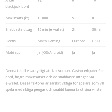
Antal
12
8
10
blackjack‑bord
Max insats (kr)
10 000
5 000
8 000
Snabbaste uttag
15 min (e‑wallet)
2 h
30 min
Licens
Malta Gaming
Curacao
UKGC
Mobilapp
Ja (iOS/Android)
Ja
Ja
Denna tabell visar tydligt att No Account Casino erbjuder fler
bord, högre maxinsatser och de snabbaste uttagen via
e‑wallet. Dessa faktorer är särskilt viktiga för spelare som vill
spela med riktiga pengar och snabbt kunna ta ut sina vinster.
Spelutbud & Bonusar