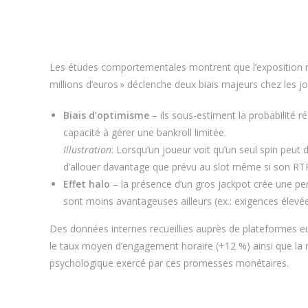
L’impact psychologique de
comportement des joueu
Les études comportementales montrent que l’exposition ré
millions d’euros » déclenche deux biais majeurs chez les jo
Biais d’optimisme
– ils sous-estiment la probabilité r
capacité à gérer une bankroll limitée.
Illustration
: Lorsqu’un joueur voit qu’un seul spin peu
d’allouer davantage que prévu au slot même si son RTP r
Effet halo
– la présence d’un gros jackpot crée une pe
sont moins avantageuses ailleurs (ex.: exigences élevée
Des données internes recueillies auprès de plateformes e
le taux moyen d’engagement horaire (+12 %) ainsi que la 
psychologique exercé par ces promesses monétaires.
Les exigences légales et 