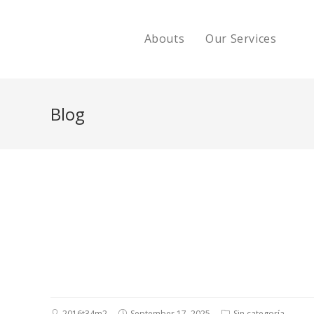
Abouts
Our Services
Blog
Le Pack de Bienvenue 
: Analyse pointue des
généreuses
2016t34m2
September 17, 2025
Sin categoría