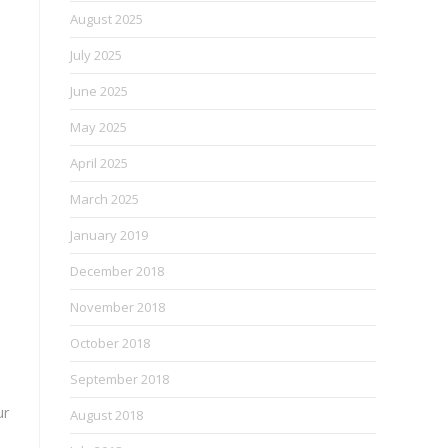
August 2025
July 2025
June 2025
May 2025
April 2025
March 2025
January 2019
December 2018
November 2018
October 2018
September 2018
ur
August 2018