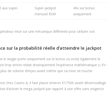
pé aux super‐
Super‐jackpot
40x sur bonus
mensuel €5M
uniquement
opérateur mise sur une mécanique différente pour séduire son
e sur la probabilité réelle d’atteindre le jackpot
ue le wager porte uniquement sur le bonus ou inclut également le
tion trop stricte réduit drastiquement l’espérance mathématique (« EV 
up plus de volume d’enjeu avant même que sa mise ne touche
t chez Casino A, il faut placer environ €17’500 avant déverrouillage
tive d’activer le mega‐jackpot par rapport à une offre sans exigence