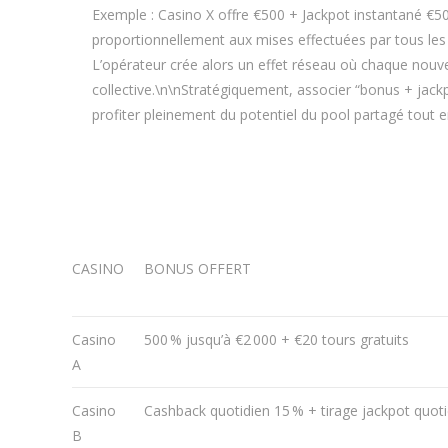
Exemple : Casino X offre €500 + Jackpot instantané €50
proportionnellement aux mises effectuées par tous le
L’opérateur crée alors un effet réseau où chaque nou
collective.\n\nStratégiquement, associer “bonus + jackp
profiter pleinement du potentiel du pool partagé tout 
Analyse détaillée de troi
(2024)
CASINO
BONUS OFFERT
Casino
500 % jusqu’à €2 000 + €20 tours gratuits
A
Casino
Cashback quotidien 15 % + tirage jackpot quot
B