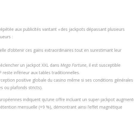
s gros jackpots sur le
rs
pétée aux publicités vantant « des jackpots dépassant plusieurs
ueurs :
éelle d’obtenir ces gains extraordinaires tout en surestimant leur
t déclencher un jackpot XXL dans
Mega Fortune
, il est susceptible
este inférieur aux tables traditionnelles.
rception positive globale du casino même si ses conditions générales
s ou plafonds stricts).
uropéennes indiquent qu’une offre incluant un super‐jackpot augment
rétention mensuelle (+9 %), démontrant ainsi l’effet magnétique
réglementaires autour des