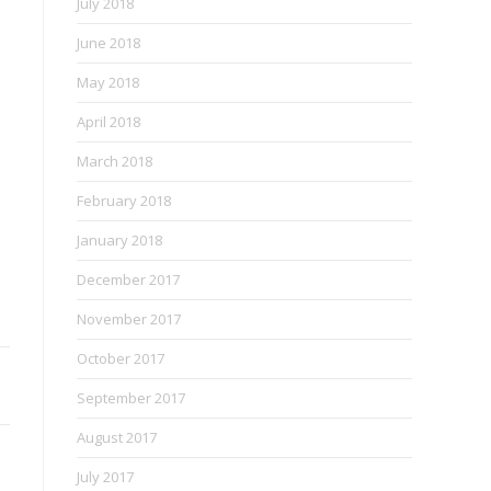
July 2018
June 2018
May 2018
April 2018
March 2018
February 2018
January 2018
December 2017
November 2017
October 2017
September 2017
August 2017
July 2017