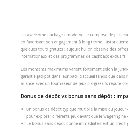
Les critères qui définiss
ultra‑généreux
Un « welcome package » moderne se compose de plusieurs le
en favorisant son engagement à long terme. Historiquemen
quelques tours gratuits ; aujourd’hui on observe des offres
internationaux et des programmes de cashback exclusifs.
Les montants maximums varient fortement selon la juridic
garantie jackpot dans leur pack d’accueil tandis que dans
alliance avec un fournisseur de jeux progressifs réputé 
Bonus de dépôt vs bonus sans dépôt : impact
Un bonus de dépôt typique multiplie la mise du joueur e
pour explorer différents jeux avant que le wagering ne
Le bonus sans dépôt donne immédiatement un crédit g