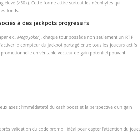
ing élevé (>30x). Cette forme attire surtout les néophytes qui
res fonds.
ssociés à des jackpots progressifs
(par ex.,
Mega Joker
), chaque tour possède non seulement un RTP
activer le compteur du jackpot partagé entre tous les joueurs actifs
n promotionnelle en véritable vecteur de gain potentiel pouvant
ntègrent les jackpots dans
x axes : l’immédiateté du cash boost et la perspective d’un gain
 après validation du code promo ; idéal pour capter l’attention du joue