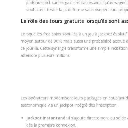
plafond strict sur les gains retirables ainsi qu’un wager
souhaitent tester la plateforme sans risquer leurs prop
Le rôle des tours gratuits lorsqu’ils sont a
Lorsque les free spins sont liés à un jeu à jackpot évolutif 
moyen autour de 96 % mais aussi une probabilité accrue d’
ce jour-là. Cette synergie transforme une simple incitatio
atteindre plusieurs millions.
Comment les opérateurs i
leurs offres de bienvenue
Les opérateurs modernisent leurs packages en couplant deu
astronomique via un jackpot intégré dès l’inscription.
Jackpot instantané
: il s’ajoute directement au solde
dès la première connexion.