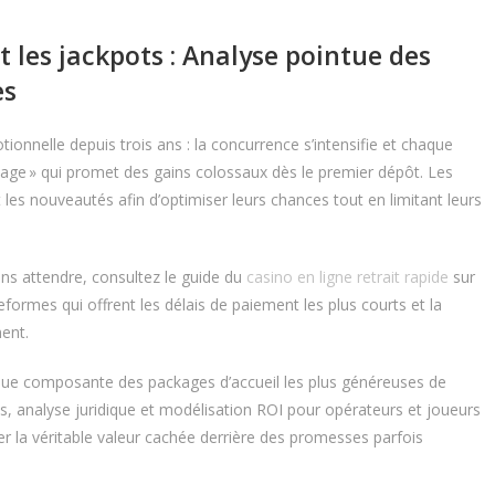
t les jackpots : Analyse pointue des
es
onnelle depuis trois ans : la concurrence s’intensifie et chaque
ge » qui promet des gains colossaux dès le premier dépôt. Les
les nouveautés afin d’optimiser leurs chances tout en limitant leurs
ans attendre, consultez le guide du
casino en ligne retrait rapide
sur
formes qui offrent les délais de paiement les plus courts et la
ment.
ue composante des packages d’accueil les plus généreuses de
ots, analyse juridique et modélisation ROI pour opérateurs et joueurs
er la véritable valeur cachée derrière des promesses parfois