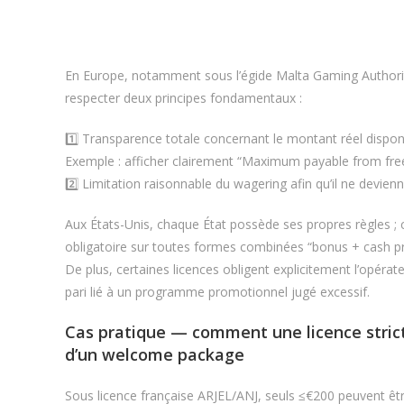
offres promotionnelles m
En Europe, notamment sous l’égide Malta Gaming Authori
respecter deux principes fondamentaux :
1️⃣ Transparence totale concernant le montant réel dispo
Exemple : afficher clairement “Maximum payable from free
2️⃣ Limitation raisonnable du wagering afin qu’il ne devi
Aux États-Unis, chaque État possède ses propres règles ;
obligatoire sur toutes formes combinées “bonus + cash priz
De plus, certaines licences obligent explicitement l’opérat
pari lié à un programme promotionnel jugé excessif.
Cas pratique — comment une licence strict
d’un welcome package
Sous licence française ARJEL/ANJ, seuls ≤€200 peuvent être