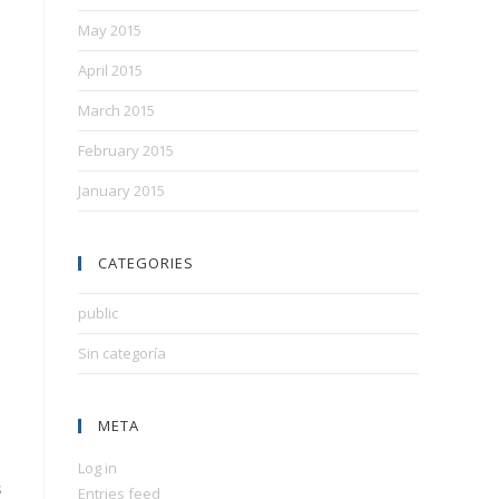
May 2015
April 2015
March 2015
February 2015
January 2015
CATEGORIES
public
Sin categoría
e
META
Log in
s
Entries feed