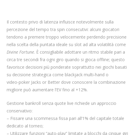
su mobile
Il contesto privo di latenza influisce notevolmente sulla
percezione del tempo tra spin consecutivi: alcuni giocatori
tendono a premere troppo velocemente perdendo precisione
nella scelta della puntata ideale su slot ad alta volatilità come
Divine Fortune
. È consigliabile adottare un ritmo stabile pari a
circa tre secondi fra ogni giro quando si gioca offline; questo
favorisce decisioni più ponderate soprattutto nei giochi basati
su decisione strategica come blackjack multi‑hand o
video‑poker Jacks or Better dove conoscere la combinazione
migliore può aumentare l’EV fino al +12%.
Gestione bankroll senza quote live richiede un approccio
conservativo:
– Fissare una scommessa fissa pari all’1% del capitale totale
dedicato al torneo;
– Utilizzare funzioni “auto‑play” limitate a blocchi da cinque giri