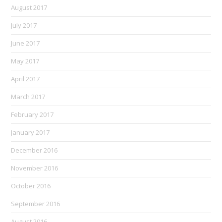
August 2017
July 2017
June 2017
May 2017
April 2017
March 2017
February 2017
January 2017
December 2016
November 2016
October 2016
September 2016
August 2016