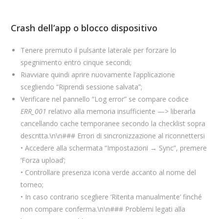
durante un torneo offline
Crash dell’app o blocco dispositivo
Tenere premuto il pulsante laterale per forzare lo
spegnimento entro cinque secondi;
Riavviare quindi aprire nuovamente l’applicazione
scegliendo “Riprendi sessione salvata”;
Verificare nel pannello “Log error” se compare codice
ERR_001
relativo alla memoria insufficiente —> liberarla
cancellando cache temporanee secondo la checklist sopra
descritta.\n\n### Errori di sincronizzazione al riconnettersi
• Accedere alla schermata “Impostazioni → Sync”, premere
‘Forza upload’;
• Controllare presenza icona verde accanto al nome del
torneo;
• In caso contrario scegliere ‘Ritenta manualmente’ finché
non compare conferma.\n\n### Problemi legati alla