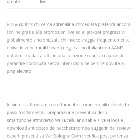
utente
live
Pro & contro
: chi cerca adrenalina immediata preferirà ancora
l’online grazie alle promozioni live ed ai jackpot progressivi
global­mente sincronizzati; chi invece viaggia frequentemente
o vive in zone rurali troverà negli casino italiani non AAMS
dotati di modalità offline una soluzione robusta capace di
garantire continuità senza interruzioni né perdite dovute al
ping elevato.
Conclusione
In sintesi, affrontare correttamente i tornei mobili richiede tre
passi fondamentali: preparazione preventiva dello
smartphone attraverso Wi‑Fi/cellular disable + VPN locale ;
download anticipato dei pacchetti torneo suggeriti dai review
esperti presenti su We Bologna.Com ; verifica post partenza