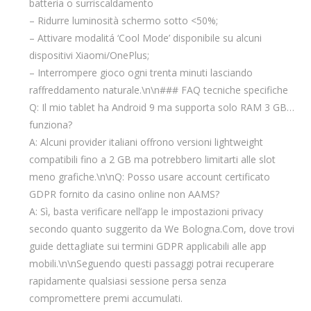
batteria o surriscaldamento
– Ridurre luminosità schermo sotto <50%;
– Attivare modalitá ‘Cool Mode’ disponibile su alcuni
dispositivi Xiaomi/OnePlus;
– Interrompere gioco ogni trenta minuti lasciando
raffreddamento naturale.\n\n### FAQ tecniche specifiche
Q: Il mio tablet ha Android 9 ma supporta solo RAM 3 GB…
funziona?
A: Alcuni provider italiani offrono versioni lightweight
compatibili fino a 2 GB ma potrebbero limitarti alle slot
meno grafiche.\n\nQ: Posso usare account certificato
GDPR fornito da casino online non AAMS?
A: Sì, basta verificare nell’app le impostazioni privacy
secondo quanto suggerito da We Bologna.Com, dove trovi
guide dettagliate sui termini GDPR applicabili alle app
mobili.\n\nSeguendo questi passaggi potrai recuperare
rapidamente qualsiasi sessione persa senza
compromettere premi accumulati.