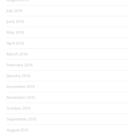
July 2016
June 2016
May 2016
April 2016
March 2016
February 2016
January 2016
December 2015
November 2015
October 2015
September 2015
August 2015