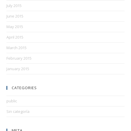
July 2015
June 2015
May 2015
April 2015
March 2015
February 2015
January 2015
CATEGORIES
public
Sin categoría
META