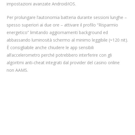
impostazioni avanzate Android/iOS.
Per prolungare l’autonomia batteria durante sessioni lunghe –
spesso superiori ai due ore – attivare il profilo “Risparmio
energetico” limitando aggiornamenti background ed
abbassando luminosità schermo al minimo leggibile (≈120 nit).
È consigliabile anche chiudere le app sensibili
all’accelerometro perché potrebbero interferire con gli
algoritmi anti‑cheat integrati dal provider del casino online
non AAMS.
Sezione 3 – Come
funzionano i meccanismi di
sincronizzazione
post‑torneo