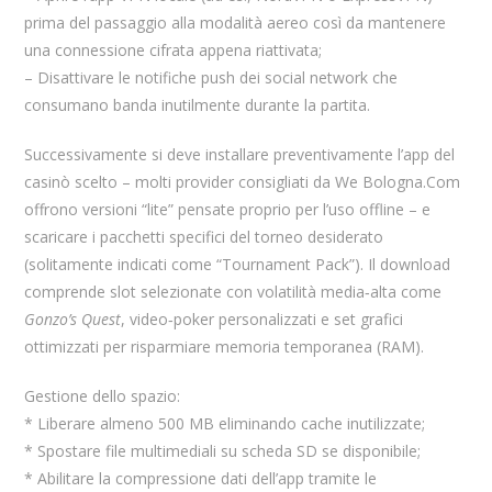
prima del passaggio alla modalità aereo così da mantenere
una connessione cifrata appena riattivata;
– Disattivare le notifiche push dei social network che
consumano banda inutilmente durante la partita.
Successivamente si deve installare preventivamente l’app del
casinò scelto – molti provider consigliati da We Bologna.Com
offrono versioni “lite” pensate proprio per l’uso offline – e
scaricare i pacchetti specifici del torneo desiderato
(solitamente indicati come “Tournament Pack”). Il download
comprende slot selezionate con volatilità media‑alta come
Gonzo’s Quest
, video‑poker personalizzati e set grafici
ottimizzati per risparmiare memoria temporanea (RAM).
Gestione dello spazio:
* Liberare almeno 500 MB eliminando cache inutilizzate;
* Spostare file multimediali su scheda SD se disponibile;
* Abilitare la compressione dati dell’app tramite le