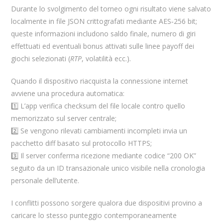
Durante lo svolgimento del torneo ogni risultato viene salvato
localmente in file JSON crittografati mediante AES‑256 bit;
queste informazioni includono saldo finale, numero di giri
effettuati ed eventuali bonus attivati sulle linee payoff dei
giochi selezionati (
RTP
, volatilità ecc.).
Quando il dispositivo riacquista la connessione internet
avviene una procedura automatica:
1️⃣ L’app verifica checksum del file locale contro quello
memorizzato sul server centrale;
2️⃣ Se vengono rilevati cambiamenti incompleti invia un
pacchetto diff basato sul protocollo HTTPS;
3️⃣ Il server conferma ricezione mediante codice “200 OK”
seguito da un ID transazionale unico visibile nella cronologia
personale dell’utente.
I conflitti possono sorgere qualora due dispositivi provino a
caricare lo stesso punteggio contemporaneamente