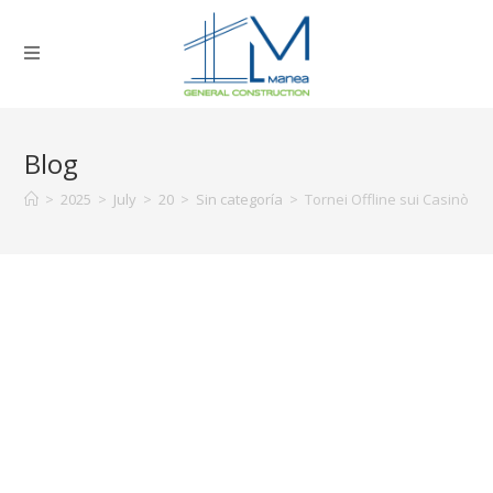
Blog
>
2025
>
July
>
20
>
Sin categoría
>
Tornei Offline sui Casinò M
Tornei Offline sui Casinò
Moderni: Come Giocare in
Mobilità Senza Connessione e
Vincere con Strategie
Avanzate, Sicurezza Garantita