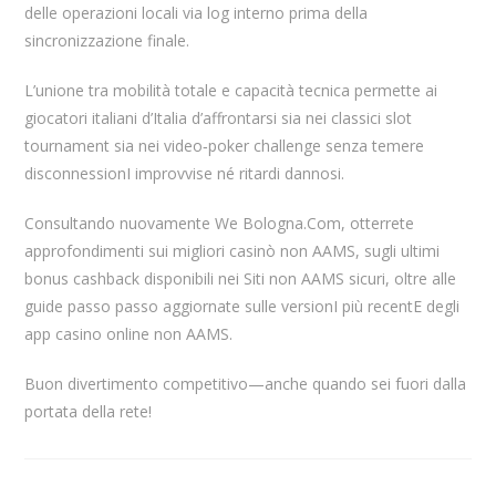
delle operazioni locali via log interno prima della
sincronizzazione finale.
L’unione tra mobilità totale e capacità tecnica permette ai
giocatori italiani d’Italia d’affrontarsi sia nei classici slot
tournament sia nei video‑poker challenge senza temere
disconnessionI improvvise né ritardi dannosi.
Consultando nuovamente We Bologna.Com, otterrete
approfondimenti sui migliori casinò non AAMS, sugli ultimi
bonus cashback disponibili nei Siti non AAMS sicuri, oltre alle
guide passo passo aggiornate sulle versionI più recentE degli
app casino online non AAMS.
Buon divertimento competitivo—anche quando sei fuori dalla
portata della rete!