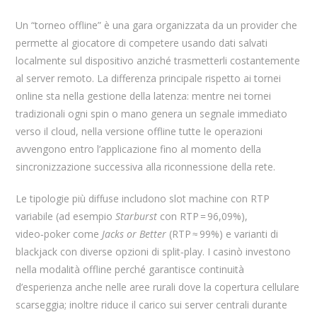
Un “torneo offline” è una gara organizzata da un provider che
permette al giocatore di competere usando dati salvati
localmente sul dispositivo anziché trasmetterli costantemente
al server remoto. La differenza principale rispetto ai tornei
online sta nella gestione della latenza: mentre nei tornei
tradizionali ogni spin o mano genera un segnale immediato
verso il cloud, nella versione offline tutte le operazioni
avvengono entro l’applicazione fino al momento della
sincronizzazione successiva alla riconnessione della rete.
Le tipologie più diffuse includono slot machine con RTP
variabile (ad esempio
Starburst
con RTP = 96,09%),
video‑poker come
Jacks or Better
(RTP ≈ 99%) e varianti di
blackjack con diverse opzioni di split‑play. I casinò investono
nella modalità offline perché garantisce continuità
d’esperienza anche nelle aree rurali dove la copertura cellulare
scarseggia; inoltre riduce il carico sui server centrali durante