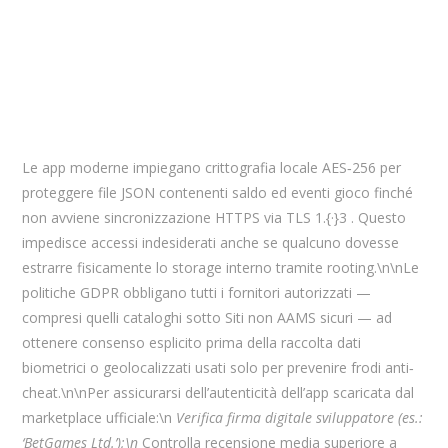
Sezione 6 – Sicurezza e
privacy nei giochi offline su
dispositivi mobili
Le app moderne impiegano crittografia locale AES‑256 per
proteggere file JSON contenenti saldo ed eventi gioco finché
non avviene sincronizzazione HTTPS via TLS 1.{·}3 . Questo
impedisce accessi indesiderati anche se qualcuno dovesse
estrarre fisicamente lo storage interno tramite rooting.\n\nLe
politiche GDPR obbligano tutti i fornitori autorizzati —
compresi quelli cataloghi sotto Siti non AAMS sicuri — ad
ottenere consenso esplicito prima della raccolta dati
biometrici o geolocalizzati usati solo per prevenire frodi anti‐
cheat.\n\nPer assicurarsi dell’autenticità dell’app scaricata dal
marketplace ufficiale:\n
Verifica firma digitale sviluppatore (es.:
‘BetGames Ltd.’);\n
Controlla recensione media superiore a