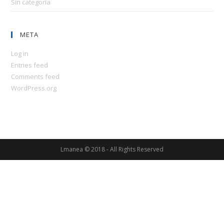
Sin categoría
META
Log in
Entries feed
Comments feed
WordPress.org
Lmanea © 2018 - All Rights Reserved