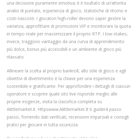
una decisione puramente emotiva; è il risultato di un’attenta
analisi di puntate, esperienza di gioco, statistiche di ritorno e
costi nascosti. I giocatori high‑roller devono saper gestire la
varianza, approfittare di promozioni VIP e monitorare la quota
in tempo reale per massimizzare il proprio RTP. I low‑stakes,
invece, traggono vantaggio da una curva di apprendimento
più dolce, bonus più accessibili e un ambiente di gioco più
rilassato.
Allineare la scelta al proprio bankroll, allo stile di gioco e agli
obiettivi di divertimento è la chiave per una esperienza
sostenibile e gratificante. Per approfondire i dettagli di ciascun
operatore e scoprire quale sito live risponde meglio alle
proprie esigenze, visita la classifica completa su
Alittlemarket.it. Httpswww.Alittlemarket.It ti guiderà passo
passo, fornendo dati verificati, recensioni imparziali e consigli
pratici per giocare in tutta sicurezza.