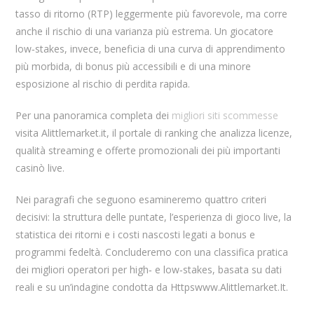
tasso di ritorno (RTP) leggermente più favorevole, ma corre
anche il rischio di una varianza più estrema. Un giocatore
low‑stakes, invece, beneficia di una curva di apprendimento
più morbida, di bonus più accessibili e di una minore
esposizione al rischio di perdita rapida.
Per una panoramica completa dei
migliori siti scommesse
visita Alittlemarket.it, il portale di ranking che analizza licenze,
qualità streaming e offerte promozionali dei più importanti
casinò live.
Nei paragrafi che seguono esamineremo quattro criteri
decisivi: la struttura delle puntate, l’esperienza di gioco live, la
statistica dei ritorni e i costi nascosti legati a bonus e
programmi fedeltà. Concluderemo con una classifica pratica
dei migliori operatori per high‑ e low‑stakes, basata su dati
reali e su un’indagine condotta da Httpswww.Alittlemarket.It.