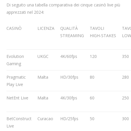
Di seguito una tabella comparativa dei cinque casinò live più
apprezzati nel 2024:
CASINÒ
LICENZA
QUALITÀ
TAVOLI
TAV
STREAMING
HIGH‑STAKES
LOW
Evolution
UKGC
4K/60fps
120
350
Gaming
Pragmatic
Malta
HD/30fps
80
280
Play Live
NetEnt Live
Malta
4K/30fps
60
250
BetConstruct
Curacao
HD/25fps
50
300
Live