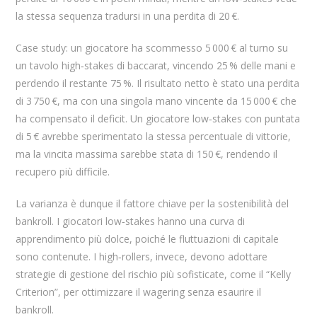
la stessa sequenza tradursi in una perdita di 20 €.
Case study: un giocatore ha scommesso 5 000 € al turno su
un tavolo high‑stakes di baccarat, vincendo 25 % delle mani e
perdendo il restante 75 %. Il risultato netto è stato una perdita
di 3 750 €, ma con una singola mano vincente da 15 000 € che
ha compensato il deficit. Un giocatore low‑stakes con puntata
di 5 € avrebbe sperimentato la stessa percentuale di vittorie,
ma la vincita massima sarebbe stata di 150 €, rendendo il
recupero più difficile.
La varianza è dunque il fattore chiave per la sostenibilità del
bankroll. I giocatori low‑stakes hanno una curva di
apprendimento più dolce, poiché le fluttuazioni di capitale
sono contenute. I high‑rollers, invece, devono adottare
strategie di gestione del rischio più sofisticate, come il “Kelly
Criterion”, per ottimizzare il wagering senza esaurire il
bankroll.