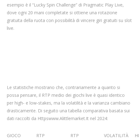
esempio è il “Lucky Spin Challenge” di Pragmatic Play Live,
dove ogni 20 mani completate si ottiene una rotazione
gratuita della ruota con possibilità di vincere giri gratuiti su slot
live.
Statistica e probabilità: cosa
dicono i dati sui ritorni per
high‑ vs low‑stakes
Le statistiche mostrano che, contrariamente a quanto si
possa pensare, il RTP medio dei giochi live è quasi identico
per high‑ e low‑stakes, ma la volatilità e la varianza cambiano
drasticamente. Di seguito una tabella comparativa basata sui
dati raccolti da Httpswww.Alittlemarket.It nel 2024:
GIOCO
RTP
RTP
VOLATILITÀ
H