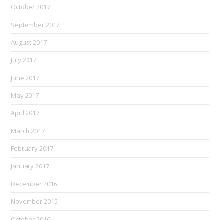
October 2017
September 2017
August 2017
July 2017
June 2017
May 2017
April 2017
March 2017
February 2017
January 2017
December 2016
November 2016
October 2016