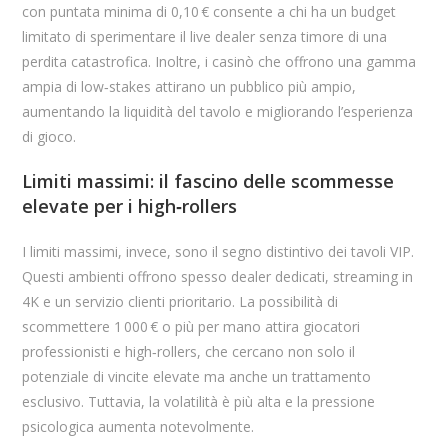
con puntata minima di 0,10 € consente a chi ha un budget
limitato di sperimentare il live dealer senza timore di una
perdita catastrofica. Inoltre, i casinò che offrono una gamma
ampia di low‑stakes attirano un pubblico più ampio,
aumentando la liquidità del tavolo e migliorando l’esperienza
di gioco.
Limiti massimi: il fascino delle scommesse
elevate per i high‑rollers
I limiti massimi, invece, sono il segno distintivo dei tavoli VIP.
Questi ambienti offrono spesso dealer dedicati, streaming in
4K e un servizio clienti prioritario. La possibilità di
scommettere 1 000 € o più per mano attira giocatori
professionisti e high‑rollers, che cercano non solo il
potenziale di vincite elevate ma anche un trattamento
esclusivo. Tuttavia, la volatilità è più alta e la pressione
psicologica aumenta notevolmente.