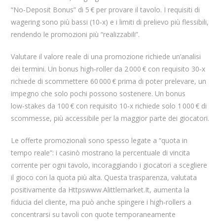
“No‑Deposit Bonus” di 5 € per provare il tavolo. I requisiti di
wagering sono più bassi (10‑x) e i limiti di prelievo più flessibili,
rendendo le promozioni più “realizzabili”.
Valutare il valore reale di una promozione richiede un’analisi
dei termini. Un bonus high‑roller da 2 000 € con requisito 30‑x
richiede di scommettere 60 000 € prima di poter prelevare, un
impegno che solo pochi possono sostenere. Un bonus
low‑stakes da 100 € con requisito 10‑x richiede solo 1 000 € di
scommesse, più accessibile per la maggior parte dei giocatori.
Le offerte promozionali sono spesso legate a “quota in
tempo reale”: i casinò mostrano la percentuale di vincita
corrente per ogni tavolo, incoraggiando i giocatori a scegliere
il gioco con la quota più alta. Questa trasparenza, valutata
positivamente da Httpswww.Alittlemarket.It, aumenta la
fiducia del cliente, ma può anche spingere i high‑rollers a
concentrarsi su tavoli con quote temporaneamente