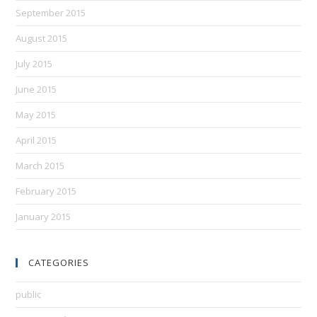
September 2015
August 2015
July 2015
June 2015
May 2015
April 2015
March 2015
February 2015
January 2015
CATEGORIES
public