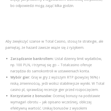
bo odpowiedzi mogą zająć kilka godzin.
Strategie gry i porady
praktyczne
Aby zwiększyć szanse w Total Casino, stosuj te strategie, ale
pamiętaj, że hazard zawsze wiąże się z ryzykiem.
Zarządzanie bankrollem:
Ustal dzienny limit wydatków,
np. 100 PLN, i trzymaj się go – Totalcasino oferuje
narzędzia do samokontroli w ustawieniach konta.
Wybór gier:
Graj w gry z wyższym RTP (powyżej 96%) i
niską zmiennością, jeśli wolisz stabilniejsze wyniki. W Total
casino pl, sprawdzaj recenzje gier przed rozpoczęciem.
Korzystanie z bonusów:
Oceniaj bonusy na podstawie
wymagań obrotu – jak opisano wcześniej, obliczaj
efektywną wartość. Unikaj bonusów z wysokimi