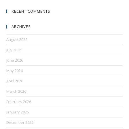
RECENT COMMENTS
ARCHIVES
August 2026
July 2026
June 2026
May 2026
April 2026
March 2026
February 2026
January 2026
December 2025