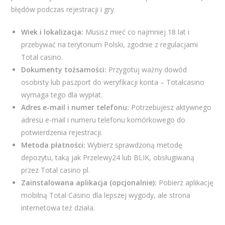
błędów podczas rejestracji i gry.
Wiek i lokalizacja:
Musisz mieć co najmniej 18 lat i
przebywać na terytorium Polski, zgodnie z regulacjami
Total casino.
Dokumenty tożsamości:
Przygotuj ważny dowód
osobisty lub paszport do weryfikacji konta – Totalcasino
wymaga tego dla wypłat.
Adres e-mail i numer telefonu:
Potrzebujesz aktywnego
adresu e-mail i numeru telefonu komórkowego do
potwierdzenia rejestracji.
Metoda płatności:
Wybierz sprawdzoną metodę
depozytu, taką jak Przelewy24 lub BLIK, obsługiwaną
przez Total casino pl.
Zainstalowana aplikacja (opcjonalnie):
Pobierz aplikację
mobilną Total Casino dla lepszej wygody, ale strona
internetowa też działa.