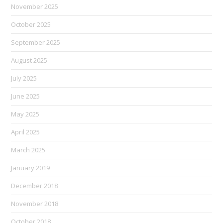
November 2025
October 2025
September 2025
August 2025
July 2025
June 2025
May 2025
April 2025
March 2025
January 2019
December 2018
November 2018
October 2018