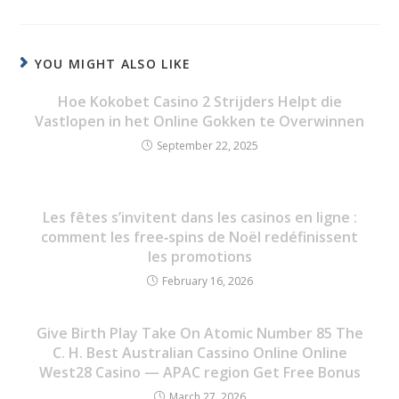
YOU MIGHT ALSO LIKE
Hoe Kokobet Casino 2 Strijders Helpt die
Vastlopen in het Online Gokken te Overwinnen
September 22, 2025
Les fêtes s’invitent dans les casinos en ligne :
comment les free‑spins de Noël redéfinissent
les promotions
February 16, 2026
Give Birth Play Take On Atomic Number 85 The
C. H. Best Australian Cassino Online Online
West28 Casino — APAC region Get Free Bonus
March 27, 2026