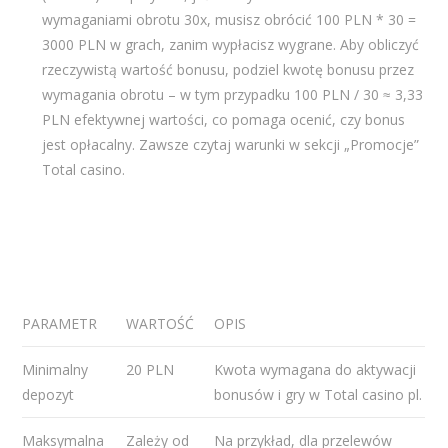
wymaganiami obrotu 30x, musisz obrócić 100 PLN * 30 =
3000 PLN w grach, zanim wypłacisz wygrane. Aby obliczyć
rzeczywistą wartość bonusu, podziel kwotę bonusu przez
wymagania obrotu – w tym przypadku 100 PLN / 30 ≈ 3,33
PLN efektywnej wartości, co pomaga ocenić, czy bonus
jest opłacalny. Zawsze czytaj warunki w sekcji „Promocje”
Total casino.
Tabela specyfikacji
technicznych Total Casino
PARAMETR
WARTOŚĆ
OPIS
Minimalny
20 PLN
Kwota wymagana do aktywacji
depozyt
bonusów i gry w Total casino pl.
Maksymalna
Zależy od
Na przykład, dla przelewów