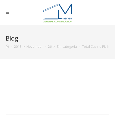
Blog
>
2018
>
November
>
26
>
Sin categoría
>
Total Casino PL: Kom
Total Casino PL: Kompletny
przewodnik użytkownika – od
rejestracji do wypłat (Wiki i
manual)