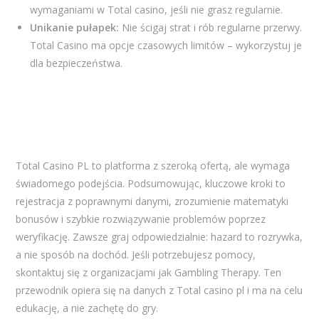
wymaganiami w Total casino, jeśli nie grasz regularnie.
Unikanie pułapek:
Nie ścigaj strat i rób regularne przerwy.
Total Casino ma opcje czasowych limitów – wykorzystuj je
dla bezpieczeństwa.
Podsumowanie i
ostrzeżenia końcowe
Total Casino PL to platforma z szeroką ofertą, ale wymaga
świadomego podejścia. Podsumowując, kluczowe kroki to
rejestracja z poprawnymi danymi, zrozumienie matematyki
bonusów i szybkie rozwiązywanie problemów poprzez
weryfikację. Zawsze graj odpowiedzialnie: hazard to rozrywka,
a nie sposób na dochód. Jeśli potrzebujesz pomocy,
skontaktuj się z organizacjami jak Gambling Therapy. Ten
przewodnik opiera się na danych z Total casino pl i ma na celu
edukację, a nie zachętę do gry.