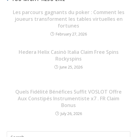
Les parcours gagnants du poker : Comment les
joueurs transforment les tables virtuelles en
fortunes
February 27, 2026
Hedera Helix Casinò Italia Claim Free Spins
Rockyspins
June 25, 2026
Quels Fidélité Bénéfices Suffit VOSLOT Offre
Aux Constipés Instrumentiste x7 . FR Claim
Bonus
July 26, 2026