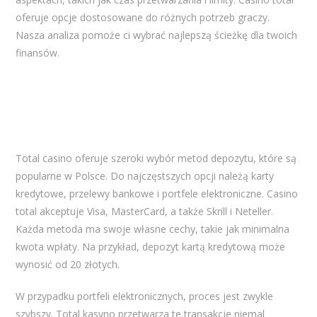
oferuje opcje dostosowane do różnych potrzeb graczy.
Nasza analiza pomoże ci wybrać najlepszą ścieżkę dla twoich
finansów.
Metody depozytu w Total
Casino
Total casino oferuje szeroki wybór metod depozytu, które są
popularne w Polsce. Do najczęstszych opcji należą karty
kredytowe, przelewy bankowe i portfele elektroniczne. Casino
total akceptuje Visa, MasterCard, a także Skrill i Neteller.
Każda metoda ma swoje własne cechy, takie jak minimalna
kwota wpłaty. Na przykład, depozyt kartą kredytową może
wynosić od 20 złotych.
W przypadku portfeli elektronicznych, proces jest zwykle
szybszy. Total kasyno przetwarza te transakcje niemal