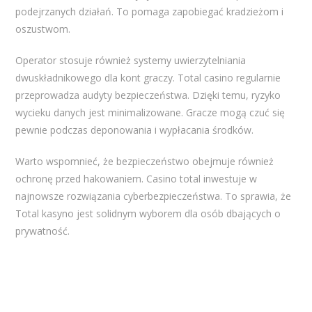
podejrzanych działań. To pomaga zapobiegać kradzieżom i
oszustwom.
Operator stosuje również systemy uwierzytelniania
dwuskładnikowego dla kont graczy. Total casino regularnie
przeprowadza audyty bezpieczeństwa. Dzięki temu, ryzyko
wycieku danych jest minimalizowane. Gracze mogą czuć się
pewnie podczas deponowania i wypłacania środków.
Warto wspomnieć, że bezpieczeństwo obejmuje również
ochronę przed hakowaniem. Casino total inwestuje w
najnowsze rozwiązania cyberbezpieczeństwa. To sprawia, że
Total kasyno jest solidnym wyborem dla osób dbających o
prywatność.
Weryfikacja konta (KYC) w
Casino Total