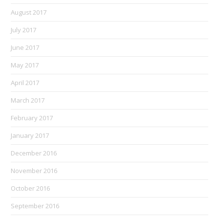
August 2017
July 2017
June 2017
May 2017
April 2017
March 2017
February 2017
January 2017
December 2016
November 2016
October 2016
September 2016