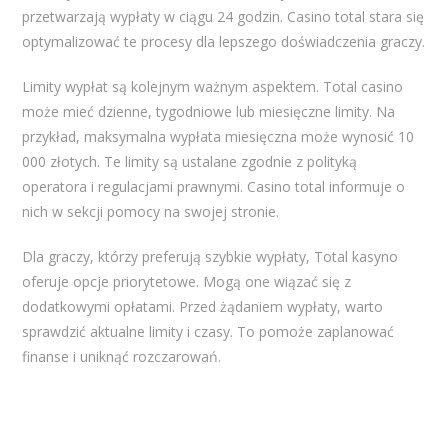
przetwarzają wypłaty w ciągu 24 godzin. Casino total stara się
optymalizować te procesy dla lepszego doświadczenia graczy.
Limity wypłat są kolejnym ważnym aspektem. Total casino
może mieć dzienne, tygodniowe lub miesięczne limity. Na
przykład, maksymalna wypłata miesięczna może wynosić 10
000 złotych. Te limity są ustalane zgodnie z polityką
operatora i regulacjami prawnymi. Casino total informuje o
nich w sekcji pomocy na swojej stronie.
Dla graczy, którzy preferują szybkie wypłaty, Total kasyno
oferuje opcje priorytetowe. Mogą one wiązać się z
dodatkowymi opłatami. Przed żądaniem wypłaty, warto
sprawdzić aktualne limity i czasy. To pomoże zaplanować
finanse i uniknąć rozczarowań.
Opłaty i prowizje w Casino