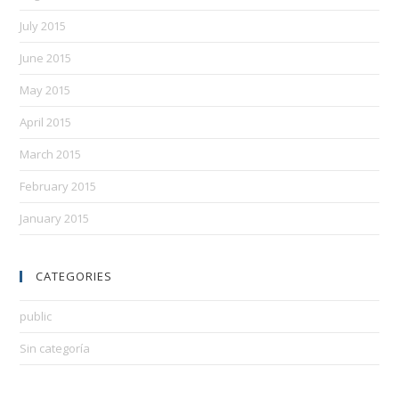
July 2015
June 2015
May 2015
April 2015
March 2015
February 2015
January 2015
CATEGORIES
public
Sin categoría