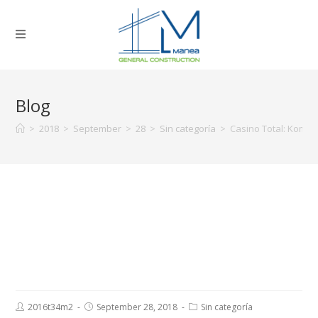
Blog
>
2018
>
September
>
28
>
Sin categoría
>
Casino Total: Kompl
Casino Total: Kompleksowy
Przewodnik po Płatnościach i
Bezpieczeństwie
2016t34m2
September 28, 2018
Sin categoría