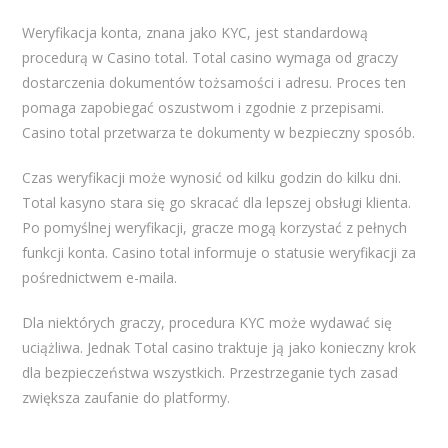
Weryfikacja konta, znana jako KYC, jest standardową
procedurą w Casino total. Total casino wymaga od graczy
dostarczenia dokumentów tożsamości i adresu. Proces ten
pomaga zapobiegać oszustwom i zgodnie z przepisami.
Casino total przetwarza te dokumenty w bezpieczny sposób.
Czas weryfikacji może wynosić od kilku godzin do kilku dni.
Total kasyno stara się go skracać dla lepszej obsługi klienta.
Po pomyślnej weryfikacji, gracze mogą korzystać z pełnych
funkcji konta. Casino total informuje o statusie weryfikacji za
pośrednictwem e-maila.
Dla niektórych graczy, procedura KYC może wydawać się
uciążliwa. Jednak Total casino traktuje ją jako konieczny krok
dla bezpieczeństwa wszystkich. Przestrzeganie tych zasad
zwiększa zaufanie do platformy.